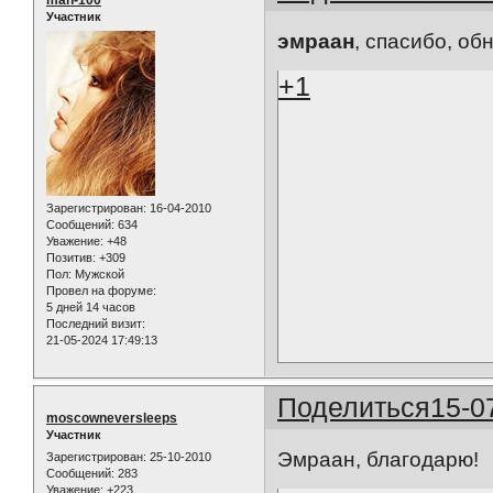
man-100
Участник
эмраан
, спасибо, об
+1
Зарегистрирован
: 16-04-2010
Сообщений:
634
Уважение:
+48
Позитив:
+309
Пол:
Мужской
Провел на форуме:
5 дней 14 часов
Последний визит:
21-05-2024 17:49:13
Поделиться
15-0
moscowneversleeps
Участник
Эмраан, благодарю!
Зарегистрирован
: 25-10-2010
Сообщений:
283
Уважение:
+223