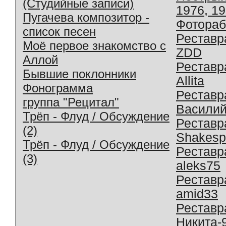
(Студийные записи)
1976, 1
Пугачева композитор -
Фотораб
список песен
Реставр
Моё первое знакомство с
ZDD
Аллой
Реставр
Бывшие поклонники
Allita
Фонограмма
Реставр
группа "Рецитал"
Василий
Трёп - Флуд / Обсуждение
Реставр
(2)
Shakesp
Трёп - Флуд / Обсуждение
Реставр
(3)
aleks75
Реставр
amid33
Реставр
Никита-