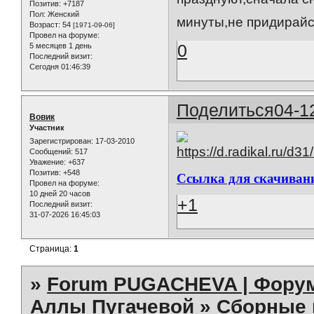
Позитив:
+7187
Пол:
Женский
минуты,не придирай
Возраст:
54
[1971-09-06]
Провел на форуме:
0
5 месяцев 1 день
Последний визит:
Сегодня 01:46:39
Поделиться
04-1
Вовик
Участник
Зарегистрирован
: 17-03-2010
Сообщений:
517
Уважение:
+637
Позитив:
+548
Ссылка для скачиван
Провел на форуме:
10 дней 20 часов
+1
Последний визит:
31-07-2026 16:45:03
Страница:
1
»
Forum PUGACHEVA | Форум
Аллы Пугачевой
»
Сборные 