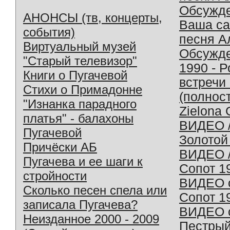
Обсужд
АНОНСЫ (тв, концерты,
Ваша с
события)
песня А
Виртуальный музей
Обсужд
"Старый телевизор"
1990 - 
Книги о Пугачевой
встречи
Стихи о Примадонне
(полнос
"Изнанка парадного
Zielona 
платья" - балахоны
ВИДЕО /
Пугачевой
Золотой
Причёски АБ
ВИДЕО /
Пугачева и ее шаги к
Сопот 1
стройности
ВИДЕО o
Сколько песен спела или
Сопот 1
записала Пугачева?
ВИДЕО o
Неизданное 2000 - 2009
Пестрый