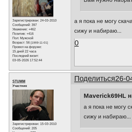
а я пока не могу скач
Зарегистрирован
: 24-03-2010
Сообщений:
397
Уважение:
+462
сижу и набираю...
Позитив:
+416
Пол:
Мужской
0
Возраст:
56
[1969-11-01]
Провел на форуме:
15 дней 22 часа
Последний визит:
03-05-2026 17:52:44
Поделиться
26-0
STUMM
Участник
Maverick69HL н
а я пока не могу 
сижу и набираю...
Зарегистрирован
: 15-03-2010
Сообщений:
205