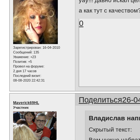
уау!!! давно искал це
а как тут с качеством
0
Зарегистрирован
: 16-04-2010
Сообщений:
135
Уважение:
+23
Позитив:
+5
Провел на форуме:
2 дня 17 часов
Последний визит:
08-08-2020 22:42:31
Поделиться
26-0
Maverick69HL
Участник
Владислав напи
Скрытый текст:
Вам нужно набрат