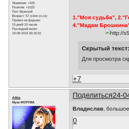
Уважение:
+425
Позитив:
+1020
Пол:
Мужской
Возраст:
57
[1968-10-24]
1."Моя судьба", 2."
Провел на форуме:
4."Мадам Брошкина"
15 дней 15 часов
Последний визит:
19-08-2015 00:16:02
Скрытый текст
Для просмотра ск
+7
Поделиться
24-0
Allita
Муза ФОРУМА
Владислав
, большое
0