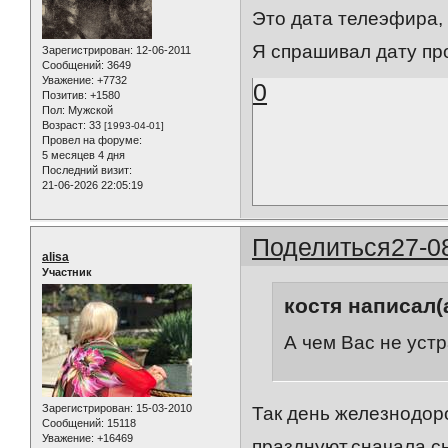
Это дата телеэфира, 
Я спрашивал дату пр
Зарегистрирован
: 12-06-2011
Сообщений:
3649
Уважение:
+7732
0
Позитив:
+1580
Пол:
Мужской
Возраст:
33
[1993-04-01]
Провел на форуме:
5 месяцев 4 дня
Последний визит:
21-06-2026 22:05:19
Поделиться
27-0
alisa
Участник
костя написал(а
А чем Вас не устр
Зарегистрирован
: 15-03-2010
Так день железнодор
Сообщений:
15118
Уважение:
+16469
празднуют,сначала с