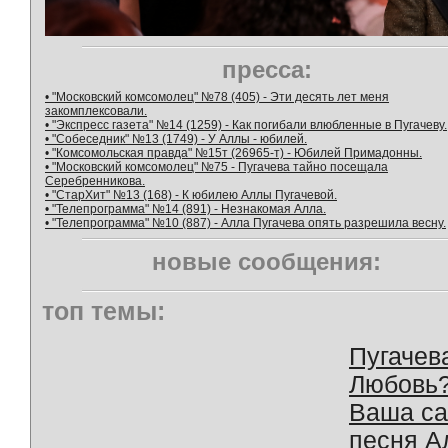
пресса:
• "Московский комсомолец" №78 (405) - Эти десять лет меня
закомплексовали.
• "Экспресс газета" №14 (1259) - Как погибали влюбленные в Пугачеву.
• "Собеседник" №13 (1749) - У Аллы - юбилей.
• "Комсомольская правда" №15т (26965-т) - Юбилей Примадонны.
• "Московский комсомолец" №75 - Пугачева тайно посещала
Серебренникова.
• "СтарХит" №13 (168) - К юбилею Аллы Пугачевой.
• "Телепрограмма" №14 (891) - Незнакомая Алла.
• "Телепрограмма" №10 (887) - Алла Пугачева опять разрешила весну.
новые сообщения:
топ темы:
Пугачев
Любовь
Ваша с
песня А