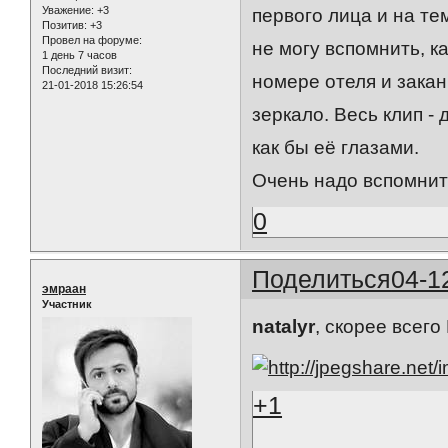
Уважение:
+3
первого лица и на те
Позитив:
+3
Провел на форуме:
не могу вспомнить, к
1 день 7 часов
Последний визит:
номере отеля и закан
21-01-2018 15:26:54
зеркало. Весь клип -
как бы её глазами.
Очень надо вспомнит
0
Поделиться
04-1
эмраан
Участник
natalyr
, скорее всего
+1