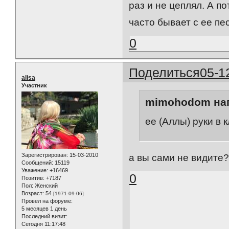
раз и не цеплял. А по
часто бывает с ее пе
0
Поделиться
05-1
alisa
Участник
mimohodom нап
ее (Аллы) руки в 
Зарегистрирован
: 15-03-2010
а вы сами не видите?
Сообщений:
15119
Уважение:
+16469
0
Позитив:
+7187
Пол:
Женский
Возраст:
54
[1971-09-06]
Провел на форуме:
5 месяцев 1 день
Последний визит:
Сегодня 11:17:48