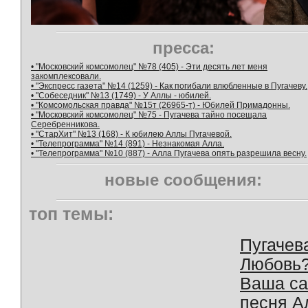
пресса:
• "Московский комсомолец" №78 (405) - Эти десять лет меня
закомплексовали.
• "Экспресс газета" №14 (1259) - Как погибали влюбленные в Пугачеву.
• "Собеседник" №13 (1749) - У Аллы - юбилей.
• "Комсомольская правда" №15т (26965-т) - Юбилей Примадонны.
• "Московский комсомолец" №75 - Пугачева тайно посещала
Серебренникова.
• "СтарХит" №13 (168) - К юбилею Аллы Пугачевой.
• "Телепрограмма" №14 (891) - Незнакомая Алла.
• "Телепрограмма" №10 (887) - Алла Пугачева опять разрешила весну.
новые сообщения:
топ темы:
Пугачев
Любовь
Ваша с
песня А