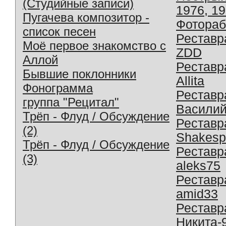
(Студийные записи)
1976, 1
Пугачева композитор -
Фотораб
список песен
Реставр
Моё первое знакомство с
ZDD
Аллой
Реставр
Бывшие поклонники
Allita
Фонограмма
Реставр
группа "Рецитал"
Василий
Трёп - Флуд / Обсуждение
Реставр
(2)
Shakesp
Трёп - Флуд / Обсуждение
Реставр
(3)
aleks75
Реставр
amid33
Реставр
Никита-