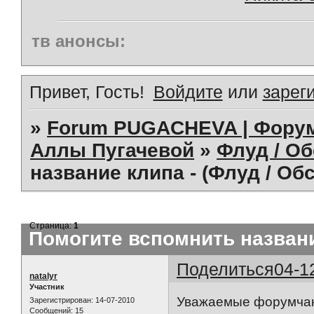
тв анонсы:
Привет, Гость!
Войдите
или
зарег
»
Forum PUGACHEVA | Форум
Аллы Пугачевой
»
Флуд / О
название клипа - (Флуд / Об
Страница:
1
Помогите вспомнить названи
Поделиться
04-1
natalyr
Участник
Уважаемые форумчане
Зарегистрирован
: 14-07-2010
Сообщений:
15