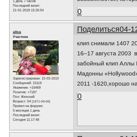
1 день 7 часов
Последний визит:
0
21-01-2018 15:26:54
Поделиться
04-1
alisa
Участник
клип снимали 1407 2
16–17 августа 2003 
забойный клип Аллы 
Мадонны «Hollywood»
Зарегистрирован
: 15-03-2010
2011 -1620,хорошо н
Сообщений:
15119
Уважение:
+16469
Позитив:
+7187
0
Пол:
Женский
Возраст:
54
[1971-09-06]
Провел на форуме:
5 месяцев 1 день
Последний визит:
Сегодня 11:17:48