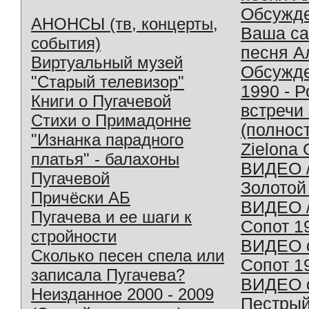
Обсужд
АНОНСЫ (тв, концерты,
Ваша с
события)
песня А
Виртуальный музей
Обсужд
"Старый телевизор"
1990 - 
Книги о Пугачевой
встречи
Стихи о Примадонне
(полнос
"Изнанка парадного
Zielona 
платья" - балахоны
ВИДЕО /
Пугачевой
Золотой
Причёски АБ
ВИДЕО /
Пугачева и ее шаги к
Сопот 1
стройности
ВИДЕО o
Сколько песен спела или
Сопот 1
записала Пугачева?
ВИДЕО o
Неизданное 2000 - 2009
Пестрый