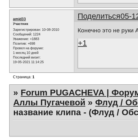
Поделиться
05-1
amid33
Участник
Конечно это не руки
Зарегистрирован
: 10-08-2010
Сообщений:
1224
Уважение:
+1883
+1
Позитив:
+698
Провел на форуме:
1 месяц 10 дней
Последний визит:
19-05-2021 11:14:25
Страница:
1
»
Forum PUGACHEVA | Форум
Аллы Пугачевой
»
Флуд / О
название клипа - (Флуд / Об