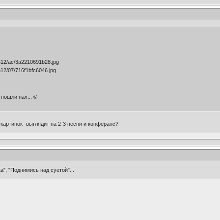
ошли нах... ©
 картинок- выглядит на 2-3 песни и конферанс?
ка", "Поднимись над суетой"...