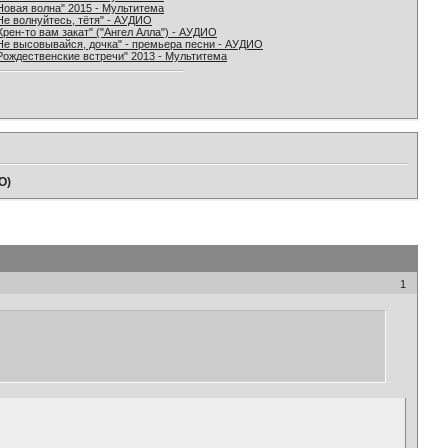
Новая волна" 2015 - Мультитема
Не волнуйтесь, тётя" - АУДИО
Хрен-то вам закат" ("Ангел Алла") - АУДИО
Не высовывайся, дочка" - премьера песни - АУДИО
Рождественские встречи" 2013 - Мультитема
О)
1