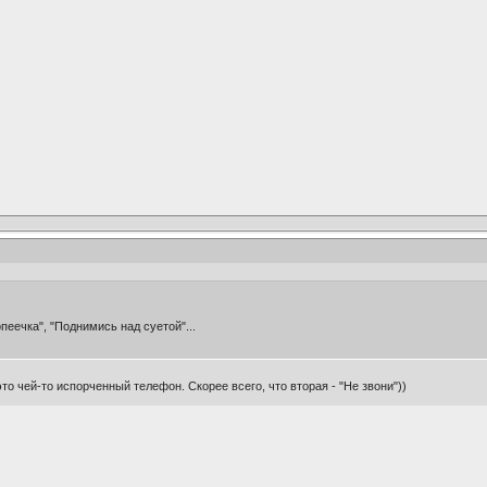
Копеечка", "Поднимись над суетой"...
это чей-то испорченный телефон. Скорее всего, что вторая - "Не звони"))