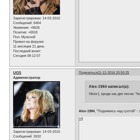
Зарегистрирован
: 14-03-2010
Сообщений:
6464
Уважение:
+9626
Позитив:
+6918
Пол:
Мужской
Провел на форуме:
11 месяцев 21 день
Последний визит:
Сегодня 08:12:07
UGS
Поделиться
11-12-2016 20:50:25
Администратор
Alex-1984 написал(а):
Viktor1, вроде как две песни: "
Alex-1984
, "Поднимись над суетой" - 
+4
Зарегистрирован
: 14-03-2010
Сообщений:
2632