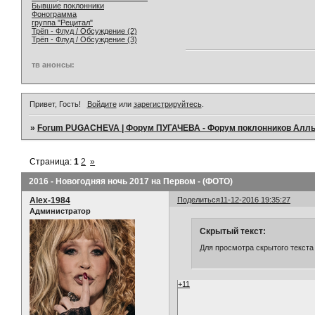
Бывшие поклонники
Фонограмма
группа "Рецитал"
Трёп - Флуд / Обсуждение (2)
Трёп - Флуд / Обсуждение (3)
тв анонсы:
Привет, Гость!
Войдите
или
зарегистрируйтесь
.
»
Forum PUGACHEVA | Форум ПУГАЧЕВА - Форум поклонников Алл
Страница:
1
2
»
2016 - Новогодняя ночь 2017 на Первом - (ФОТО)
Alex-1984
Поделиться
11-12-2016 19:35:27
Администратор
Скрытый текст:
Для просмотра скрытого текста
+11