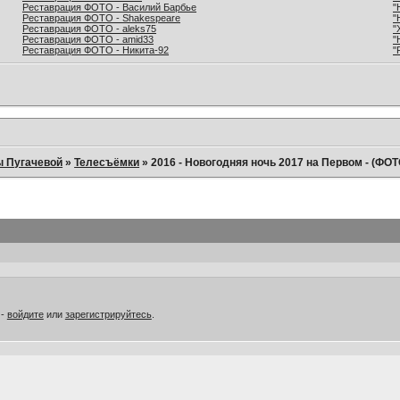
Реставрация ФОТО - Василий Барбье
"
Реставрация ФОТО - Shakespeare
"
Реставрация ФОТО - aleks75
"
Реставрация ФОТО - amid33
"
Реставрация ФОТО - Никита-92
"
ы Пугачевой
»
Телесъёмки
»
2016 - Новогодняя ночь 2017 на Первом - (ФОТ
 -
войдите
или
зарегистрируйтесь
.