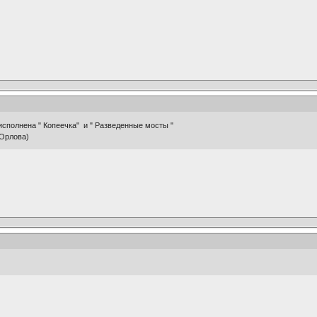
исполнена " Копеечка" и " Разведенные мосты "
 Орлова)