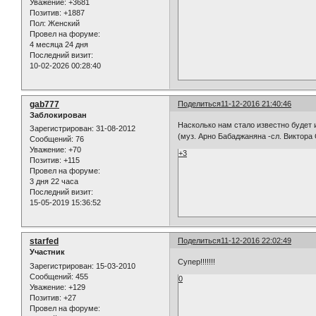
Уважение:
+3681
Позитив:
+1887
Пол:
Женский
Провел на форуме:
4 месяца 24 дня
Последний визит:
10-02-2026 00:28:40
gab777
Поделиться
11-12-2016 21:40:46
Заблокирован
Насколько нам стало известно будет 
Зарегистрирован
: 31-08-2012
(муз. Арно Бабаджаняна -сл. Виктора
Сообщений:
76
Уважение:
+70
+3
Позитив:
+115
Провел на форуме:
3 дня 22 часа
Последний визит:
15-05-2019 15:36:52
starfed
Поделиться
11-12-2016 22:02:49
Участник
Супер!!!!!!!
Зарегистрирован
: 15-03-2010
Сообщений:
455
0
Уважение:
+129
Позитив:
+27
Провел на форуме: