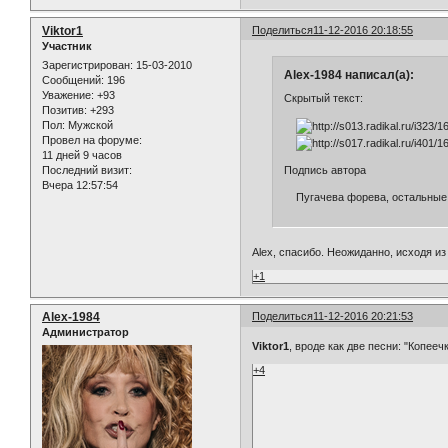
Viktor1
Поделиться
11-12-2016 20:18:55
Участник
Зарегистрирован
: 15-03-2010
Alex-1984 написал(а):
Сообщений:
196
Уважение:
+93
Скрытый текст:
Позитив:
+293
Пол:
Мужской
Провел на форуме:
11 дней 9 часов
Последний визит:
Подпись автора
Вчера 12:57:54
Пугачева форева, остальные п
Alex, спасибо. Неожиданно, исходя из
+1
Alex-1984
Поделиться
11-12-2016 20:21:53
Администратор
Viktor1
, вроде как две песни: "Копееч
+4