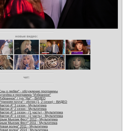
новые видео:
чат:
Сны о любви" - обсуждение программы
угачёва и программа "Избранное"
Избранное" / тур "Да!" - ВИДЕО
Утренняя почта" - Интер (1, 2 сезон) - ВИДЕО
Фактор А" 3 сезон - Мультитема
Фактор А" 2 сезон - Мультитема
Фактор А" 1 сезон - (1 часть) - Мультитема
Фактор А" 1 сезон - (2 часть) - Мультитема
Крым Мьюзик Фест" 2012 - Мультитема
Крым Мьюзик Фест" 2011 - Мультитема
Новая волна" 2011 - Мультитема
Новая волна" 2014 - Мультитема