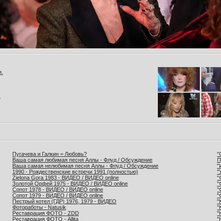
и.
.
Пугачева и Галкин = Любовь?
"
Ваша самая любимая песня Аллы - Флуд / Обсуждение
П
Ваша самая нелюбимая песня Аллы - Флуд / Обсуждение
"
1990 - Рождественские встречи 1991 (полностью)
"
Zielona Gora 1983 - ВИДЕО / ВИДЕО online
"
Золотой Орфей 1975 - ВИДЕО / ВИДЕО online
"
Сопот 1978 - ВИДЕО / ВИДЕО online
"
Сопот 1979 - ВИДЕО / ВИДЕО online
"
Пестрый котел (ГДР) 1976, 1979 - ВИДЕО
"
Фотоработы - Natusik
"
Реставрация ФОТО - ZDD
"
Реставрация ФОТО - Allita
"