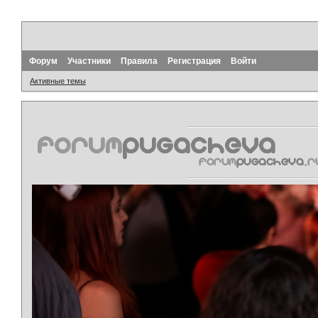
Форум
Участники
Правила
Регистрация
Войти
Активные темы