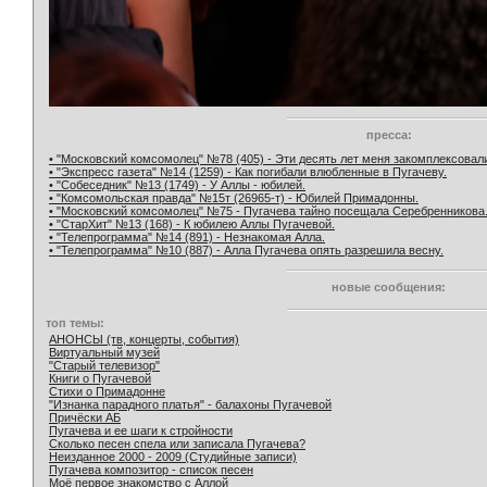
пресса:
• "Московский комсомолец" №78 (405) - Эти десять лет меня закомплексовал
• "Экспресс газета" №14 (1259) - Как погибали влюбленные в Пугачеву.
• "Собеседник" №13 (1749) - У Аллы - юбилей.
• "Комсомольская правда" №15т (26965-т) - Юбилей Примадонны.
• "Московский комсомолец" №75 - Пугачева тайно посещала Серебренникова
• "СтарХит" №13 (168) - К юбилею Аллы Пугачевой.
• "Телепрограмма" №14 (891) - Незнакомая Алла.
• "Телепрограмма" №10 (887) - Алла Пугачева опять разрешила весну.
новые сообщения:
топ темы:
АНОНСЫ (тв, концерты, события)
Виртуальный музей
"Старый телевизор"
Книги о Пугачевой
Стихи о Примадонне
"Изнанка парадного платья" - балахоны Пугачевой
Причёски АБ
Пугачева и ее шаги к стройности
Сколько песен спела или записала Пугачева?
Неизданное 2000 - 2009 (Студийные записи)
Пугачева композитор - список песен
Моё первое знакомство с Аллой