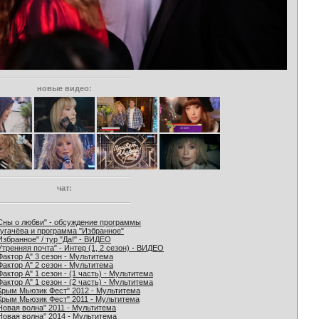
новые видео:
чат:
Сны о любви" - обсуждение программы
угачёва и программа "Избранное"
Избранное" / тур "Да!" - ВИДЕО
Утренняя почта" - Интер (1, 2 сезон) - ВИДЕО
Фактор А" 3 сезон - Мультитема
Фактор А" 2 сезон - Мультитема
Фактор А" 1 сезон - (1 часть) - Мультитема
Фактор А" 1 сезон - (2 часть) - Мультитема
Крым Мьюзик Фест" 2012 - Мультитема
Крым Мьюзик Фест" 2011 - Мультитема
Новая волна" 2011 - Мультитема
Новая волна" 2014 - Мультитема