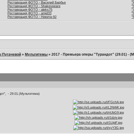
Реставрация ФОТО - Василий Барбье
"
Реставрация ФОТО - Shakespeare
"
Реставрация ФОТО - aleks75
"
Реставрация ФОТО - amid33
"
Реставрация ФОТО - Никита-92
"
ы Пугачевой
»
Мультитемы
»
2017 - Премьера оперы "Турандот" (29.01) - (
от", - 29.01.(Мультитема)