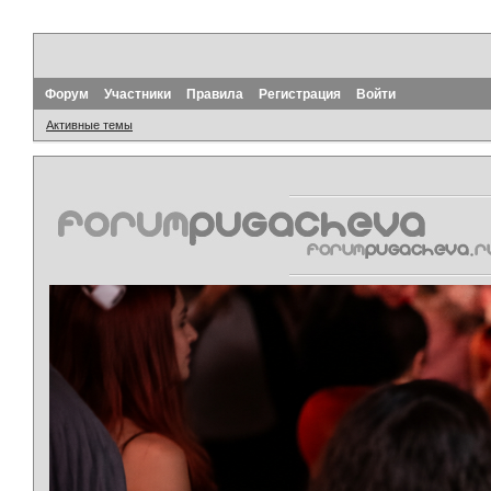
Форум
Участники
Правила
Регистрация
Войти
Активные темы