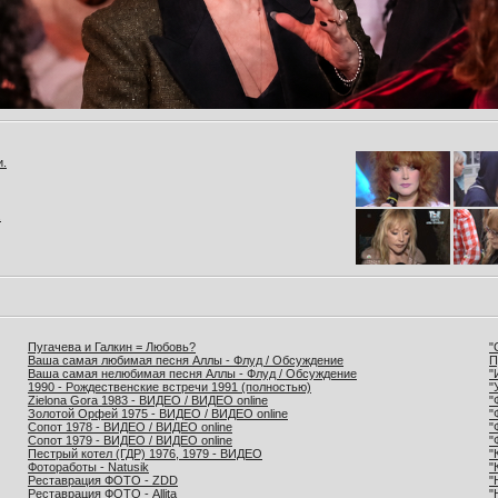
и.
.
Пугачева и Галкин = Любовь?
"
Ваша самая любимая песня Аллы - Флуд / Обсуждение
П
Ваша самая нелюбимая песня Аллы - Флуд / Обсуждение
"
1990 - Рождественские встречи 1991 (полностью)
"
Zielona Gora 1983 - ВИДЕО / ВИДЕО online
"
Золотой Орфей 1975 - ВИДЕО / ВИДЕО online
"
Сопот 1978 - ВИДЕО / ВИДЕО online
"
Сопот 1979 - ВИДЕО / ВИДЕО online
"
Пестрый котел (ГДР) 1976, 1979 - ВИДЕО
"
Фотоработы - Natusik
"
Реставрация ФОТО - ZDD
"
Реставрация ФОТО - Allita
"