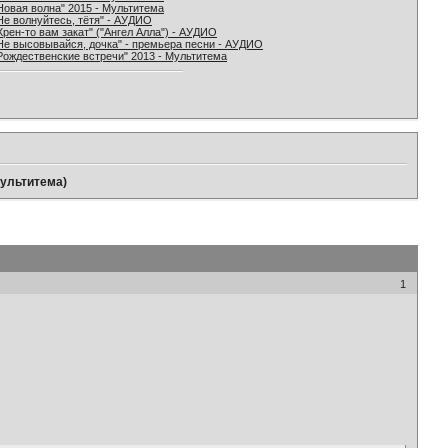
Новая волна" 2015 - Мультитема
Не волнуйтесь, тётя" - АУДИО
Хрен-то вам закат" ("Ангел Алла") - АУДИО
Не высовывайся, дочка" - премьера песни - АУДИО
Рождественские встречи" 2013 - Мультитема
Мультитема)
1