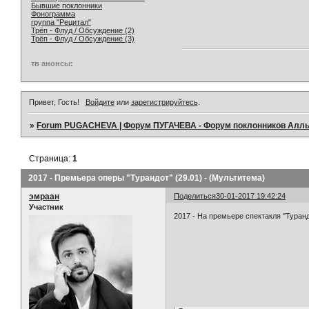
Бывшие поклонники
Фонограмма
группа "Рецитал"
Трёп - Флуд / Обсуждение (2)
Трёп - Флуд / Обсуждение (3)
тв анонсы:
Привет, Гость!
Войдите
или
зарегистрируйтесь
.
»
Forum PUGACHEVA | Форум ПУГАЧЕВА - Форум поклонников Алл
Страница:
1
2017 - Премьера оперы "Турандот" (29.01) - (Мультитема)
эмраан
Поделиться
30-01-2017 19:42:24
Участник
2017 - На премьере спектакля "Туранд