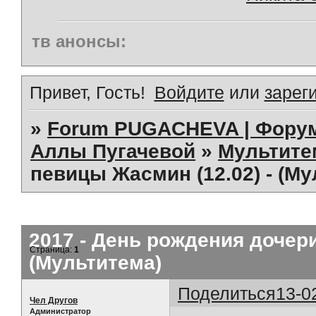
тв анонсы:
Привет, Гость!
Войдите
или
зарег
»
Forum PUGACHEVA | Форум
Аллы Пугачевой
»
Мультит
певицы Жасмин (12.02) - (Му
2017 - День рождения дочери
Страница:
1
(Мультитема)
Поделиться
13-0
Чел Другов
Администратор