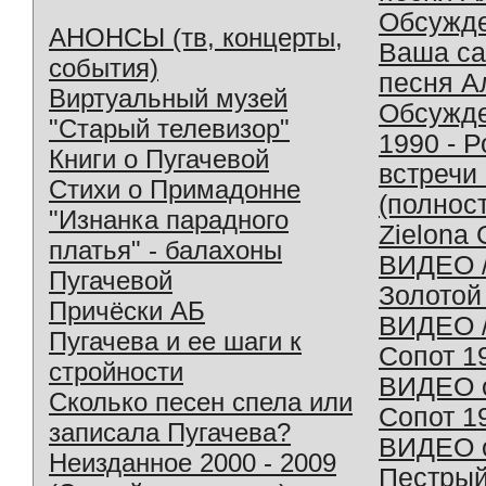
Обсужд
АНОНСЫ (тв, концерты,
Ваша с
события)
песня А
Виртуальный музей
Обсужд
"Старый телевизор"
1990 - 
Книги о Пугачевой
встречи
Стихи о Примадонне
(полнос
"Изнанка парадного
Zielona 
платья" - балахоны
ВИДЕО /
Пугачевой
Золотой
Причёски АБ
ВИДЕО /
Пугачева и ее шаги к
Сопот 1
стройности
ВИДЕО o
Сколько песен спела или
Сопот 1
записала Пугачева?
ВИДЕО o
Неизданное 2000 - 2009
Пестрый