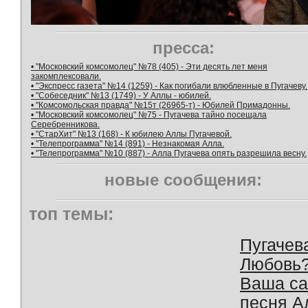
пресса:
• "Московский комсомолец" №78 (405) - Эти десять лет меня
закомплексовали.
• "Экспресс газета" №14 (1259) - Как погибали влюбленные в Пугачеву.
• "Собеседник" №13 (1749) - У Аллы - юбилей.
• "Комсомольская правда" №15т (26965-т) - Юбилей Примадонны.
• "Московский комсомолец" №75 - Пугачева тайно посещала
Серебренникова.
• "СтарХит" №13 (168) - К юбилею Аллы Пугачевой.
• "Телепрограмма" №14 (891) - Незнакомая Алла.
• "Телепрограмма" №10 (887) - Алла Пугачева опять разрешила весну.
новые сообщения:
топ темы:
Пугачев
Любовь
Ваша с
песня А