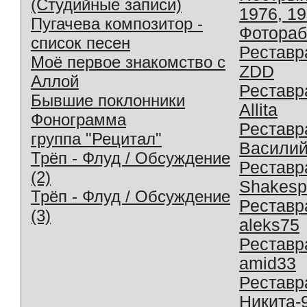
(Студийные записи)
1976, 1
Пугачева композитор -
Фотораб
список песен
Реставр
Моё первое знакомство с
ZDD
Аллой
Реставр
Бывшие поклонники
Allita
Фонограмма
Реставр
группа "Рецитал"
Василий
Трёп - Флуд / Обсуждение
Реставр
(2)
Shakesp
Трёп - Флуд / Обсуждение
Реставр
(3)
aleks75
Реставр
amid33
Реставр
Никита-