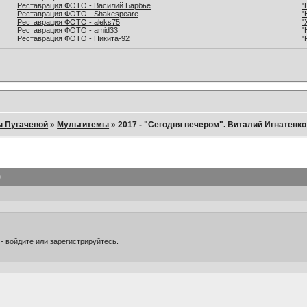
Реставрация ФОТО - Василий Барбье
"
Реставрация ФОТО - Shakespeare
"
Реставрация ФОТО - aleks75
"
Реставрация ФОТО - amid33
"
Реставрация ФОТО - Никита-92
"
ы Пугачевой
»
Мультитемы
»
2017 - "Сегодня вечером". Виталий Игнатенко 
)
 -
войдите
или
зарегистрируйтесь
.