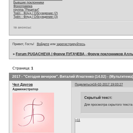
Бывшие поклонники
Фонограмма
группа "Рецитал"
Трёп - Флуд / Обсуждение (2)
Трёп - Флуд / Обсуждение (3)
тв анонсы:
Привет, Гость!
Войдите
или
зарегистрируйтесь
.
»
Forum PUGACHEVA | Форум ПУГАЧЕВА - Форум поклонников Алл
Страница:
1
2017 - "Сегодня вечером". Виталий Игнатенко (14.02) - (Мультитема
Чел Другов
Поделиться
16-02-2017 19:03:27
Администратор
Скрытый текст:
Для просмотра скрытого текста
+11