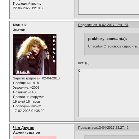
Последний визит:
22-06-2022 19:10:59
Natusik
Поделиться
18-02-2017 22:41:31
Знаток
prokhozy написал(а):
Спасибо! Стесняюсь спросить, 
нет..(((
0
Зарегистрирован
: 02-04-2010
Сообщений:
918
Уважение:
+2009
Позитив:
+1450
Провел на форуме:
19 дней 16 часов
Последний визит:
17-02-2025 01:38:20
Чел Другов
Поделиться
13-04-2017 23:27:42
Администратор