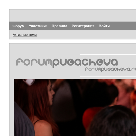
Форум
Участники
Правила
Регистрация
Войти
Активные темы