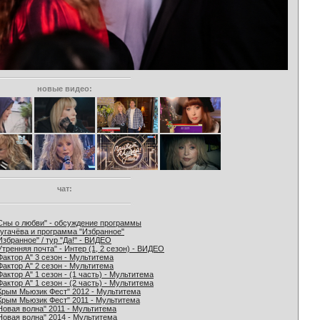
новые видео:
чат:
Сны о любви" - обсуждение программы
угачёва и программа "Избранное"
Избранное" / тур "Да!" - ВИДЕО
Утренняя почта" - Интер (1, 2 сезон) - ВИДЕО
Фактор А" 3 сезон - Мультитема
Фактор А" 2 сезон - Мультитема
Фактор А" 1 сезон - (1 часть) - Мультитема
Фактор А" 1 сезон - (2 часть) - Мультитема
Крым Мьюзик Фест" 2012 - Мультитема
Крым Мьюзик Фест" 2011 - Мультитема
Новая волна" 2011 - Мультитема
Новая волна" 2014 - Мультитема