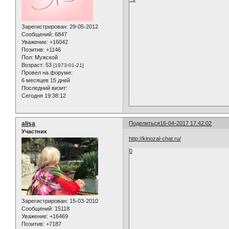
Зарегистрирован
: 29-05-2012
Сообщений:
6847
Уважение:
+16042
Позитив:
+1146
Пол:
Мужской
Возраст:
53
[1973-01-21]
Провел на форуме:
6 месяцев 15 дней
Последний визит:
Сегодня 19:38:12
alisa
Поделиться
16-04-2017 17:42:02
Участник
http://kinozal-chat.ru/
0
Зарегистрирован
: 15-03-2010
Сообщений:
15118
Уважение:
+16469
Позитив:
+7187