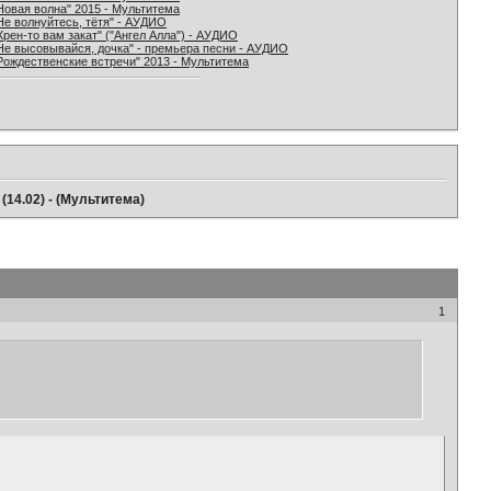
Новая волна" 2015 - Мультитема
Не волнуйтесь, тётя" - АУДИО
Хрен-то вам закат" ("Ангел Алла") - АУДИО
Не высовывайся, дочка" - премьера песни - АУДИО
Рождественские встречи" 2013 - Мультитема
(14.02) - (Мультитема)
1