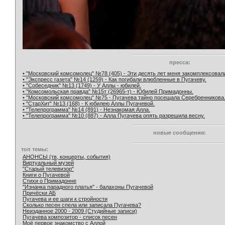
пресса:
• "Московский комсомолец" №78 (405) - Эти десять лет меня закомплексовал
• "Экспресс газета" №14 (1259) - Как погибали влюбленные в Пугачеву.
• "Собеседник" №13 (1749) - У Аллы - юбилей.
• "Комсомольская правда" №15т (26965-т) - Юбилей Примадонны.
• "Московский комсомолец" №75 - Пугачева тайно посещала Серебренникова
• "СтарХит" №13 (168) - К юбилею Аллы Пугачевой.
• "Телепрограмма" №14 (891) - Незнакомая Алла.
• "Телепрограмма" №10 (887) - Алла Пугачева опять разрешила весну.
новые сообщения:
топ темы:
АНОНСЫ (тв, концерты, события)
Виртуальный музей
"Старый телевизор"
Книги о Пугачевой
Стихи о Примадонне
"Изнанка парадного платья" - балахоны Пугачевой
Причёски АБ
Пугачева и ее шаги к стройности
Сколько песен спела или записала Пугачева?
Неизданное 2000 - 2009 (Студийные записи)
Пугачева композитор - список песен
Моё первое знакомство с Аллой