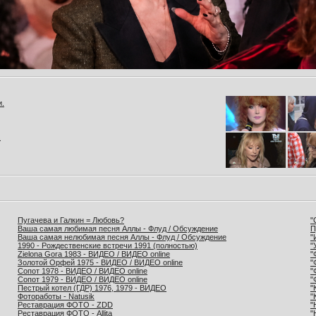
и.
.
Пугачева и Галкин = Любовь?
"
Ваша самая любимая песня Аллы - Флуд / Обсуждение
П
Ваша самая нелюбимая песня Аллы - Флуд / Обсуждение
"
1990 - Рождественские встречи 1991 (полностью)
"
Zielona Gora 1983 - ВИДЕО / ВИДЕО online
"
Золотой Орфей 1975 - ВИДЕО / ВИДЕО online
"
Сопот 1978 - ВИДЕО / ВИДЕО online
"
Сопот 1979 - ВИДЕО / ВИДЕО online
"
Пестрый котел (ГДР) 1976, 1979 - ВИДЕО
"
Фотоработы - Natusik
"
Реставрация ФОТО - ZDD
"
Реставрация ФОТО - Allita
"