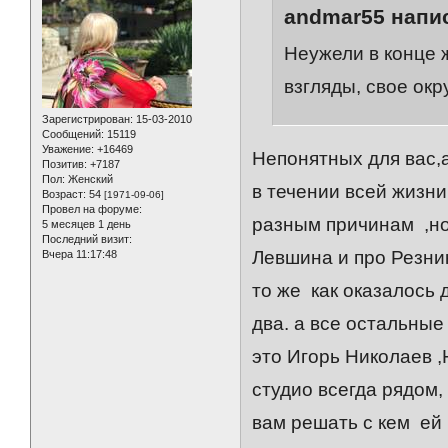
andmar55 напис
Неужели в конце 
взгляды, свое ок
Зарегистрирован
: 15-03-2010
Сообщений:
15119
Уважение:
+16469
Непонятных для вас,а
Позитив:
+7187
Пол:
Женский
в течении всей жизн
Возраст:
54
[1971-09-06]
Провел на форуме:
разным причинам ,но
5 месяцев 1 день
Последний визит:
Левшина и про Резник
Вчера 11:17:48
то же как оказалось 
два. а все остальны
это Игорь Николаев
студио всегда рядом,
вам решать с кем ей