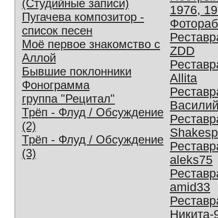
(Студийные записи)
1976, 1
Пугачева композитор -
Фотораб
список песен
Реставр
Моё первое знакомство с
ZDD
Аллой
Реставр
Бывшие поклонники
Allita
Фонограмма
Реставр
группа "Рецитал"
Василий
Трёп - Флуд / Обсуждение
Реставр
(2)
Shakesp
Трёп - Флуд / Обсуждение
Реставр
(3)
aleks75
Реставр
amid33
Реставр
Никита-