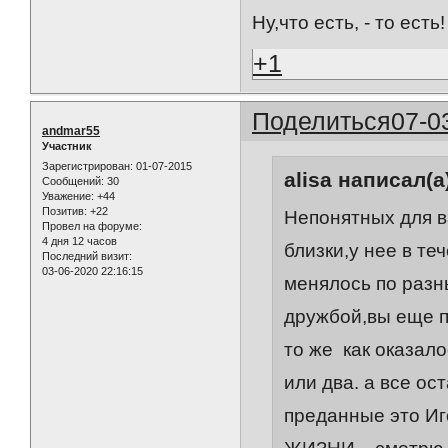
Ну,что есть, - то есть!
+1
Поделиться
07-0
andmar55
Участник
Зарегистрирован
: 01-07-2015
alisa написал(а
Сообщений:
30
Уважение:
+44
Позитив:
+22
Непонятных для в
Провел на форуме:
4 дня 12 часов
близки,у нее в те
Последний визит:
03-06-2020 22:16:15
менялось по разн
дружбой,вы еще п
то же как оказало
или два. а все о
преданные это И