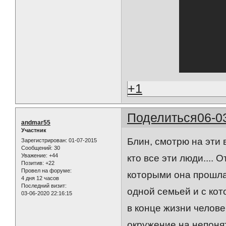
+1
Поделиться
06-0
andmar55
Участник
Блин, смотрю на эти 
Зарегистрирован
: 01-07-2015
Сообщений:
30
Уважение:
+44
кто все эти люди.... 
Позитив:
+22
Провел на форуме:
которыми она прошла
4 дня 12 часов
Последний визит:
одной семьей и с ко
03-06-2020 22:16:15
в конце жизни челове
окружение на непоня