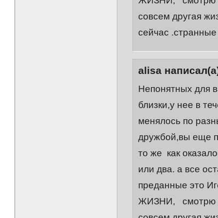
ЖИЗНИ, смотрю А 
совсем другая жи
сейчас .странные
alisa написал(а
Непонятных для в
близки,у нее в те
менялось по разн
дружбой,вы еще п
то же как оказало
или два. а все о
преданные это И
ЖИЗНИ, смотрю А 
совсем другая жи