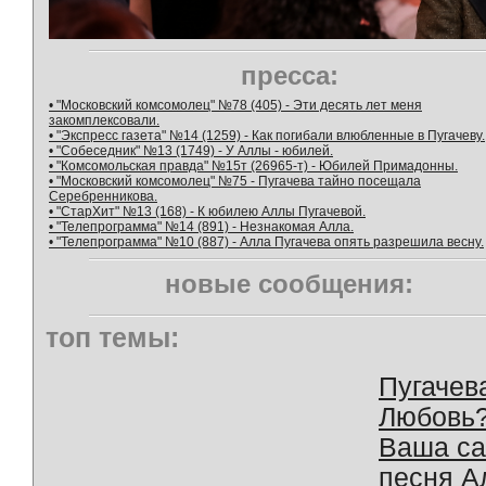
пресса:
• "Московский комсомолец" №78 (405) - Эти десять лет меня
закомплексовали.
• "Экспресс газета" №14 (1259) - Как погибали влюбленные в Пугачеву.
• "Собеседник" №13 (1749) - У Аллы - юбилей.
• "Комсомольская правда" №15т (26965-т) - Юбилей Примадонны.
• "Московский комсомолец" №75 - Пугачева тайно посещала
Серебренникова.
• "СтарХит" №13 (168) - К юбилею Аллы Пугачевой.
• "Телепрограмма" №14 (891) - Незнакомая Алла.
• "Телепрограмма" №10 (887) - Алла Пугачева опять разрешила весну.
новые сообщения:
топ темы:
Пугачев
Любовь
Ваша с
песня А