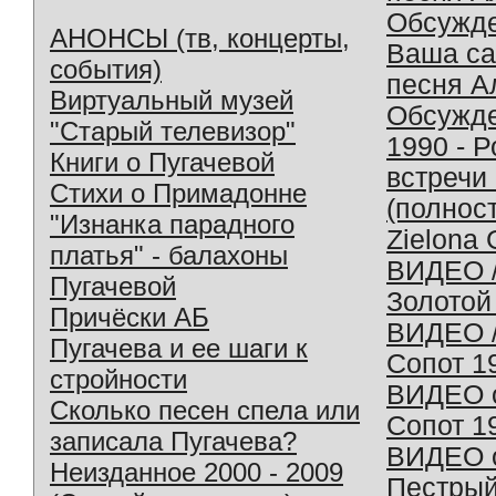
Обсужд
АНОНСЫ (тв, концерты,
Ваша с
события)
песня А
Виртуальный музей
Обсужд
"Старый телевизор"
1990 - 
Книги о Пугачевой
встречи
Стихи о Примадонне
(полнос
"Изнанка парадного
Zielona 
платья" - балахоны
ВИДЕО /
Пугачевой
Золотой
Причёски АБ
ВИДЕО /
Пугачева и ее шаги к
Сопот 1
стройности
ВИДЕО o
Сколько песен спела или
Сопот 1
записала Пугачева?
ВИДЕО o
Неизданное 2000 - 2009
Пестрый