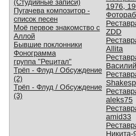
(Студийные записи)
1976, 1
Пугачева композитор -
Фотораб
список песен
Реставр
Моё первое знакомство с
ZDD
Аллой
Реставр
Бывшие поклонники
Allita
Фонограмма
Реставр
группа "Рецитал"
Василий
Трёп - Флуд / Обсуждение
Реставр
(2)
Shakesp
Трёп - Флуд / Обсуждение
Реставр
(3)
aleks75
Реставр
amid33
Реставр
Никита-