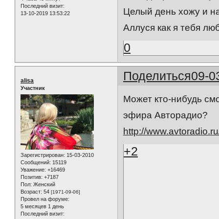
Последний визит:
Целый день хожу и на
13-10-2019 13:53:22
Аллуся как я тебя люб
0
Поделиться
09-0
alisa
Участник
Может кто-нибудь см
эфира Авторадио?
http://www.avtoradio.
+2
Зарегистрирован
: 15-03-2010
Сообщений:
15119
Уважение:
+16469
Позитив:
+7187
Пол:
Женский
Возраст:
54
[1971-09-06]
Провел на форуме:
5 месяцев 1 день
Последний визит: