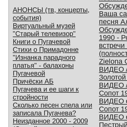
Обсужд
АНОНСЫ (тв, концерты,
Ваша с
события)
песня А
Виртуальный музей
Обсужд
"Старый телевизор"
1990 - 
Книги о Пугачевой
встречи
Стихи о Примадонне
(полнос
"Изнанка парадного
Zielona 
платья" - балахоны
ВИДЕО /
Пугачевой
Золотой
Причёски АБ
ВИДЕО /
Пугачева и ее шаги к
Сопот 1
стройности
ВИДЕО o
Сколько песен спела или
Сопот 1
записала Пугачева?
ВИДЕО o
Неизданное 2000 - 2009
Пестрый