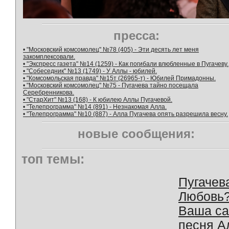
пресса:
• "Московский комсомолец" №78 (405) - Эти десять лет меня
закомплексовали.
• "Экспресс газета" №14 (1259) - Как погибали влюбленные в Пугачеву.
• "Собеседник" №13 (1749) - У Аллы - юбилей.
• "Комсомольская правда" №15т (26965-т) - Юбилей Примадонны.
• "Московский комсомолец" №75 - Пугачева тайно посещала
Серебренникова.
• "СтарХит" №13 (168) - К юбилею Аллы Пугачевой.
• "Телепрограмма" №14 (891) - Незнакомая Алла.
• "Телепрограмма" №10 (887) - Алла Пугачева опять разрешила весну.
новые сообщения:
топ темы:
Пугачев
Любовь
Ваша с
песня А