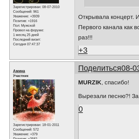
Зарегистрирован
: 08-07-2010
Сообщений:
961
Открывала концерт. И
Уважение:
+3939
Позитив:
+1916
Пол:
Мужской
Первого канала как в
Провел на форуме:
1 месяц 25 дней
раз!!!
Последний визит:
Сегодня 07:47:37
+3
Поделиться
08-0
Амина
Участник
MURZIK
, спасибо!
Вырезали песню?! З
0
Зарегистрирован
: 18-01-2011
Сообщений:
572
Уважение:
+379
Позитив:
+2582