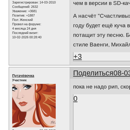
чем в версии в SD-ка
Зарегистрирован
: 14-03-2010
Сообщений:
2632
Уважение:
+3681
А насчёт "Счастливых
Позитив:
+1887
Пол:
Женский
году будет ещё куча 
Провел на форуме:
4 месяца 24 дня
Последний визит:
потащит эту песню. 
10-02-2026 00:28:40
стиле Ваенги, Михайл
+3
Поделиться
08-0
Пугачёвочка
Участник
пока не надо рип, ск
0