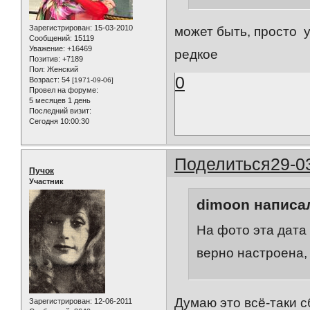
Зарегистрирован
: 15-03-2010
может быть, просто у
Сообщений:
15119
Уважение:
+16469
редкое
Позитив:
+7189
Пол:
Женский
0
Возраст:
54
[1971-09-06]
Провел на форуме:
5 месяцев 1 день
Последний визит:
Сегодня 10:00:30
Поделиться
29-0
Пучок
Участник
dimoon написал
На фото эта дата 
верно настроена, 
Думаю это всё-таки с
Зарегистрирован
: 12-06-2011