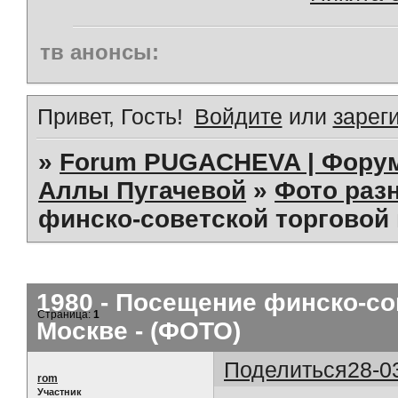
тв анонсы:
Привет, Гость!
Войдите
или
зарег
»
Forum PUGACHEVA | Форум
Аллы Пугачевой
»
Фото раз
финско-советской торговой 
1980 - Посещение финско-со
Страница:
1
Москве - (ФОТО)
Поделиться
28-0
rom
Участник