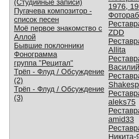
(Студийные записи)
1976, 1
Пугачева композитор -
Фотораб
список песен
Реставр
Моё первое знакомство с
ZDD
Аллой
Реставр
Бывшие поклонники
Allita
Фонограмма
Реставр
группа "Рецитал"
Василий
Трёп - Флуд / Обсуждение
Реставр
(2)
Shakesp
Трёп - Флуд / Обсуждение
Реставр
(3)
aleks75
Реставр
amid33
Реставр
Никита-