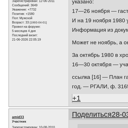
указано:
Зарегистрирован
: 12-06-2011
Сообщений:
3649
Уважение:
+7732
17—26 ноября — гаст
Позитив:
+1580
Пол:
Мужской
И на 19 ноября 1980 
Возраст:
33
[1993-04-01]
Провел на форуме:
Информация из докум
5 месяцев 4 дня
Последний визит:
21-06-2026 22:05:19
Может не ноябрь, а о
За октябрь 1980 в хр
16—30 октября — уча
ссылка [16] — План 
год. — РГАЛИ, ф. 3165,
+1
Поделиться
28-0
amid33
Участник
Зарегистрирован
: 10-08-2010