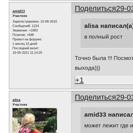
Поделиться
29-0
amid33
Участник
Зарегистрирован
: 10-08-2010
alisa написал(а
Сообщений:
1224
Уважение:
+1883
Позитив:
+698
в полный рост
Провел на форуме:
1 месяц 10 дней
Последний визит:
19-05-2021 11:14:25
Точно была !!! Посмо
выхода)))
+1
Поделиться
29-0
alisa
Участник
amid33 написал
может лежит где и