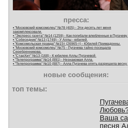
пресса:
• "Московский комсомолец" №78 (405) - Эти десять лет меня
закомплексовали.
• "Экспресс газета" №14 (1259) - Как погибали влюбленные в Пугачеву.
• "Собеседник" №13 (1749) - У Аллы - юбилей.
• "Комсомольская правда" №15т (26965-т) - Юбилей Примадонны.
• "Московский комсомолец" №75 - Пугачева тайно посещала
Серебренникова.
• "СтарХит" №13 (168) - К юбилею Аллы Пугачевой.
• "Телепрограмма" №14 (891) - Незнакомая Алла.
• "Телепрограмма" №10 (887) - Алла Пугачева опять разрешила весну.
новые сообщения:
топ темы:
Пугачев
Любовь
Ваша с
песня А