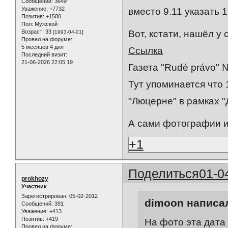
Сообщений:
3649
Уважение:
+7732
вместо 9.11 указать 1
Позитив:
+1580
Пол:
Мужской
Вот, кстати, нашёл у
Возраст:
33
[1993-04-01]
Провел на форуме:
5 месяцев 4 дня
Ссылка
Последний визит:
21-06-2026 22:05:19
Газета "Rudé právo" 
Тут упоминается что 
"Люцерне" в рамках 
А сами фотографии ин
+1
Поделиться
01-0
prokhozy
Участник
Зарегистрирован
: 05-02-2012
dimoon написал
Сообщений:
391
Уважение:
+413
Позитив:
+419
На фото эта дата 
Провел на форуме: