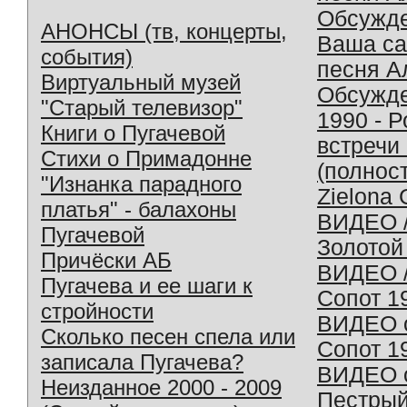
Обсужд
АНОНСЫ (тв, концерты,
Ваша с
события)
песня А
Виртуальный музей
Обсужд
"Старый телевизор"
1990 - 
Книги о Пугачевой
встречи
Стихи о Примадонне
(полнос
"Изнанка парадного
Zielona 
платья" - балахоны
ВИДЕО /
Пугачевой
Золотой
Причёски АБ
ВИДЕО /
Пугачева и ее шаги к
Сопот 1
стройности
ВИДЕО o
Сколько песен спела или
Сопот 1
записала Пугачева?
ВИДЕО o
Неизданное 2000 - 2009
Пестрый