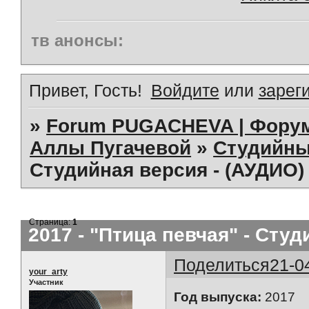
тв анонсы:
Привет, Гость!
Войдите
или
зарег
»
Forum PUGACHEVA | Форум
Аллы Пугачевой
»
Студийны
Студийная версия - (АУДИО)
Страница:
1
2017 - "Птица певчая" - Сту
Поделиться
21-0
your_arty
Участник
Год выпуска:
2017