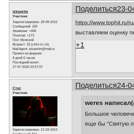
Поделиться
23-0
iskawrim
Участник
https://www.tophit.ru/r
Зарегистрирован
: 29-09-2010
Сообщений:
195
Уважение:
+406
выставляем оценку п
Позитив:
+173
Пол:
Мужской
+1
Возраст:
33
[1993-01-26]
Mail Agent:
iskawrim@mail.ru
Провел на форуме:
9 дней 0 часов
Последний визит:
27-07-2026 23:57:07
Поделиться
24-0
Стас
Участник
weres написал(
Большое человеч
еще бы "Святую л
Зарегистрирован
: 21-03-2010