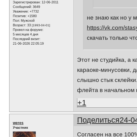
Зарегистрирован
: 12-06-2011
Сообщений:
3649
Уважение:
+7732
Позитив:
+1580
не знаю как но у 
Пол:
Мужской
Возраст:
33
[1993-04-01]
https://vk.com/sta
Провел на форуме:
5 месяцев 4 дня
скачать только что
Последний визит:
21-06-2026 22:05:19
Этот не студийка, а 
караоке-минусовки, д
слышно стык склейки
флейта в начальном 
+1
Поделиться
24-0
weres
Участник
Согласен на все 100%