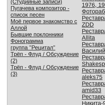
(Студийные записи)
1976, 1
Пугачева композитор -
Фотораб
список песен
Реставр
Моё первое знакомство с
ZDD
Аллой
Реставр
Бывшие поклонники
Allita
Фонограмма
Реставр
группа "Рецитал"
Василий
Трёп - Флуд / Обсуждение
Реставр
(2)
Shakesp
Трёп - Флуд / Обсуждение
Реставр
(3)
aleks75
Реставр
amid33
Реставр
Никита-