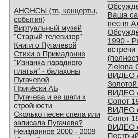
Обсужд
АНОНСЫ (тв, концерты,
Ваша с
события)
песня А
Виртуальный музей
Обсужд
"Старый телевизор"
1990 - 
Книги о Пугачевой
встречи
Стихи о Примадонне
(полнос
"Изнанка парадного
Zielona 
платья" - балахоны
ВИДЕО /
Пугачевой
Золотой
Причёски АБ
ВИДЕО /
Пугачева и ее шаги к
Сопот 1
стройности
ВИДЕО o
Сколько песен спела или
Сопот 1
записала Пугачева?
ВИДЕО o
Неизданное 2000 - 2009
Пестрый