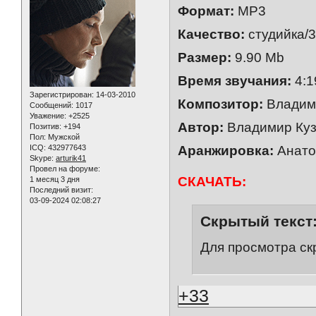
Формат:
MP3
Качество:
студийка/3
Размер:
9.90 Mb
Время звучания:
4:1
Зарегистрирован
: 14-03-2010
Композитор:
Владим
Сообщений:
1017
Уважение:
+2525
Автор:
Владимир Ку
Позитив:
+194
Пол:
Мужской
ICQ:
432977643
Аранжировка:
Анато
Skype:
arturik41
Провел на форуме:
СКАЧАТЬ:
1 месяц 3 дня
Последний визит:
03-09-2024 02:08:27
Скрытый текст
Для просмотра ск
+33