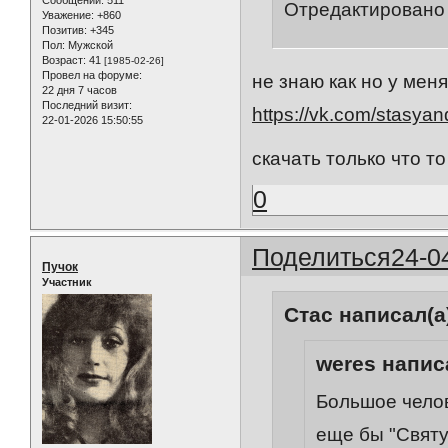
Сообщений:
511
Отредактировано 
Уважение:
+860
Позитив:
+345
Пол:
Мужской
Возраст:
41
[1985-02-26]
Провел на форуме:
не знаю как но у меня
22 дня 7 часов
Последний визит:
https://vk.com/stasyan
22-01-2026 15:50:55
скачать только что то 
0
Поделиться
24-0
Пучок
Участник
Стас написал(а
weres написа
Большое чело
еще бы "Святу