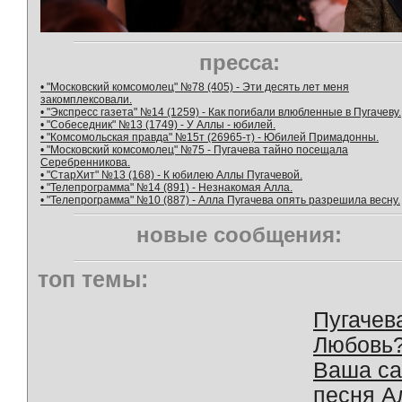
пресса:
• "Московский комсомолец" №78 (405) - Эти десять лет меня
закомплексовали.
• "Экспресс газета" №14 (1259) - Как погибали влюбленные в Пугачеву.
• "Собеседник" №13 (1749) - У Аллы - юбилей.
• "Комсомольская правда" №15т (26965-т) - Юбилей Примадонны.
• "Московский комсомолец" №75 - Пугачева тайно посещала
Серебренникова.
• "СтарХит" №13 (168) - К юбилею Аллы Пугачевой.
• "Телепрограмма" №14 (891) - Незнакомая Алла.
• "Телепрограмма" №10 (887) - Алла Пугачева опять разрешила весну.
новые сообщения:
топ темы:
Пугачев
Любовь
Ваша с
песня А