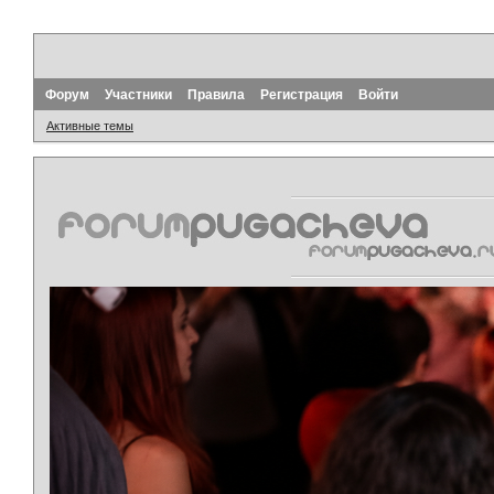
Форум
Участники
Правила
Регистрация
Войти
Активные темы