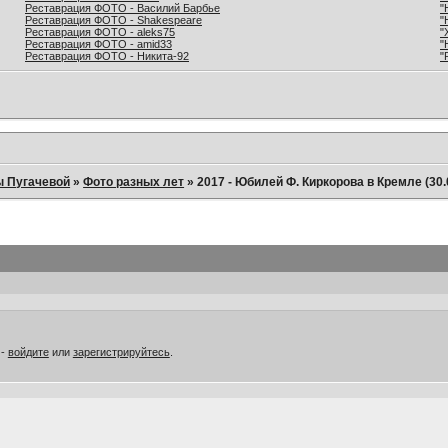
Реставрация ФОТО - Василий Барбье
"
Реставрация ФОТО - Shakespeare
"
Реставрация ФОТО - aleks75
"
Реставрация ФОТО - amid33
"
Реставрация ФОТО - Никита-92
"
ы Пугачевой
»
Фото разных лет
»
2017 - Юбилей Ф. Киркорова в Кремле (30.
 -
войдите
или
зарегистрируйтесь
.