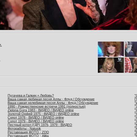
и.
.
Пугачева и Галкин = Любовь?
"
Ваша самая любимая песня Аллы - Флуд / Обсуждение
П
Ваша самая нелюбимая песня Аллы - Флуд / Обсуждение
"
1990 - Рождественские встречи 1991 (полностью)
"
Zielona Gora 1983 - ВИДЕО / ВИДЕО online
"
Золотой Орфей 1975 - ВИДЕО / ВИДЕО online
"
Сопот 1978 - ВИДЕО / ВИДЕО online
"
Сопот 1979 - ВИДЕО / ВИДЕО online
"
Пестрый котел (ГДР) 1976, 1979 - ВИДЕО
"
Фотоработы - Natusik
"
Реставрация ФОТО - ZDD
"
Реставрация ФОТО - Allita
"