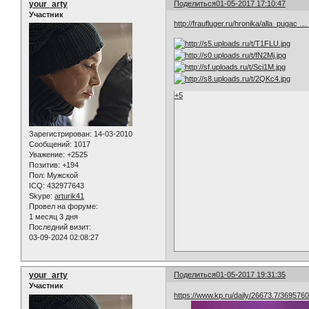
your_arty
Поделиться
01-05-2017 17:10:47
Участник
http://fraufluger.ru/hronika/alla_pugac 
+5
Зарегистрирован
: 14-03-2010
Сообщений:
1017
Уважение:
+2525
Позитив:
+194
Пол:
Мужской
ICQ:
432977643
Skype:
arturik41
Провел на форуме:
1 месяц 3 дня
Последний визит:
03-09-2024 02:08:27
your_arty
Поделиться
01-05-2017 19:31:35
Участник
https://www.kp.ru/daily/26673.7/3695760