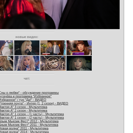
новые видео:
чат:
Сны о любви" - обсуждение программы
угачёва и программа "Избранное"
Избранное" / тур "Да!" - ВИДЕО
Утренняя почта" - Интер (1, 2 сезон) - ВИДЕО
Фактор А" 3 сезон - Мультитема
Фактор А" 2 сезон - Мультитема
Фактор А" 1 сезон - (1 часть) - Мультитема
Фактор А" 1 сезон - (2 часть) - Мультитема
Крым Мьюзик Фест" 2012 - Мультитема
Крым Мьюзик Фест" 2011 - Мультитема
Новая волна" 2011 - Мультитема
Новая волна" 2014 - Мультитема