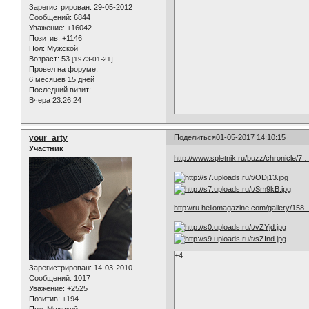
Зарегистрирован
: 29-05-2012
Сообщений:
6844
Уважение:
+16042
Позитив:
+1146
Пол:
Мужской
Возраст:
53
[1973-01-21]
Провел на форуме:
6 месяцев 15 дней
Последний визит:
Вчера 23:26:24
your_arty
Поделиться
01-05-2017 14:10:15
Участник
http://www.spletnik.ru/buzz/chronicle/7 …
http://ru.hellomagazine.com/gallery/158
+4
Зарегистрирован
: 14-03-2010
Сообщений:
1017
Уважение:
+2525
Позитив:
+194