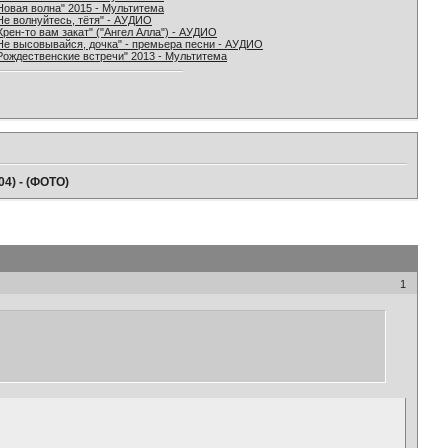
Новая волна" 2015 - Мультитема
Не волнуйтесь, тётя" - АУДИО
Хрен-то вам закат" ("Ангел Алла") - АУДИО
Не высовывайся, дочка" - премьера песни - АУДИО
Рождественские встречи" 2013 - Мультитема
04) - (ФОТО)
1