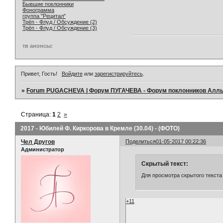
Бывшие поклонники
Фонограмма
группа "Рецитал"
Трёп - Флуд / Обсуждение (2)
Трёп - Флуд / Обсуждение (3)
тв анонсы:
Привет, Гость!
Войдите
или
зарегистрируйтесь
.
»
Forum PUGACHEVA | Форум ПУГАЧЕВА - Форум поклонников Алл
Страница:
1
2
»
2017 - Юбилей Ф. Киркорова в Кремле (30.04) - (ФОТО)
Чел Другов
Поделиться
01-05-2017 00:22:36
Администратор
Скрытый текст:
Для просмотра скрытого текста
+11