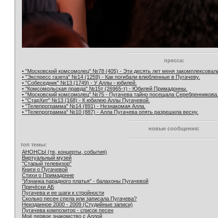
пресса:
• "Московский комсомолец" №78 (405) - Эти десять лет меня закомплексовал
• "Экспресс газета" №14 (1259) - Как погибали влюбленные в Пугачеву.
• "Собеседник" №13 (1749) - У Аллы - юбилей.
• "Комсомольская правда" №15т (26965-т) - Юбилей Примадонны.
• "Московский комсомолец" №75 - Пугачева тайно посещала Серебренникова
• "СтарХит" №13 (168) - К юбилею Аллы Пугачевой.
• "Телепрограмма" №14 (891) - Незнакомая Алла.
• "Телепрограмма" №10 (887) - Алла Пугачева опять разрешила весну.
новые сообщения:
топ темы:
АНОНСЫ (тв, концерты, события)
Виртуальный музей
"Старый телевизор"
Книги о Пугачевой
Стихи о Примадонне
"Изнанка парадного платья" - балахоны Пугачевой
Причёски АБ
Пугачева и ее шаги к стройности
Сколько песен спела или записала Пугачева?
Неизданное 2000 - 2009 (Студийные записи)
Пугачева композитор - список песен
Моё первое знакомство с Аллой