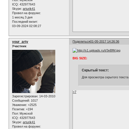
Пол:
Мужской
ICQ:
432977643
Skype:
arturik41
Провел на форуме:
1 месяц 3 дня
Последний визит:
03-09-2024 02:08:27
your_arty
Поделиться
01-05-2017 14:26:36
Участник
BIG SIZE:
Скрытый текст:
Для просмотра скрытого текста
+7
Зарегистрирован
: 14-03-2010
Сообщений:
1017
Уважение:
+2525
Позитив:
+194
Пол:
Мужской
ICQ:
432977643
Skype:
arturik41
Провел на форуме: