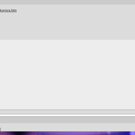
… korova.htm
/