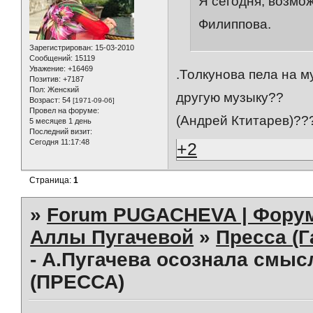
Я сегодня, возмо
Филиппова.
Зарегистрирован
: 15-03-2010
Сообщений:
15119
Уважение:
+16469
.Толкунова пела на 
Позитив:
+7187
Пол:
Женский
другую музыку??
Возраст:
54
[1971-09-06]
Провел на форуме:
(Андрей Ктитарев)??
5 месяцев 1 день
Последний визит:
Сегодня 11:17:48
+2
Страница:
1
»
Forum PUGACHEVA | Форум
Аллы Пугачевой
»
Пресса (Г
- А.Пугачева осознала смысл
(ПРЕССА)