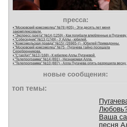
пресса:
• "Московский комсомолец" №78 (405) - Эти десять лет меня
закомплексовали.
• "Экспресс газета" №14 (1259) - Как погибали влюбленные в Пугачеву.
• "Собеседник" №13 (1749) - У Аллы - юбилей.
• "Комсомольская правда" №15т (26965-т) - Юбилей Примадонны.
• "Московский комсомолец" №75 - Пугачева тайно посещала
Серебренникова.
• "СтарХит" №13 (168) - К юбилею Аллы Пугачевой.
• "Телепрограмма" №14 (891) - Незнакомая Алла.
• "Телепрограмма" №10 (887) - Алла Пугачева опять разрешила весну.
новые сообщения:
топ темы:
Пугачев
Любовь
Ваша с
песня А