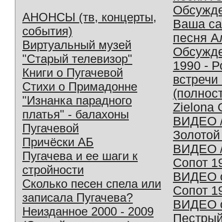
Обсужд
АНОНСЫ (тв, концерты,
Ваша с
события)
песня А
Виртуальный музей
Обсужд
"Старый телевизор"
1990 - 
Книги о Пугачевой
встречи
Стихи о Примадонне
(полнос
"Изнанка парадного
Zielona 
платья" - балахоны
ВИДЕО /
Пугачевой
Золотой
Причёски АБ
ВИДЕО /
Пугачева и ее шаги к
Сопот 1
стройности
ВИДЕО o
Сколько песен спела или
Сопот 1
записала Пугачева?
ВИДЕО o
Неизданное 2000 - 2009
Пестрый