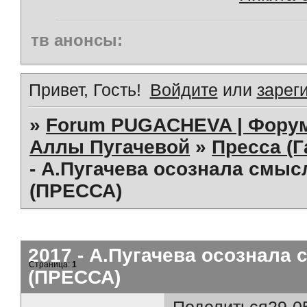
тв анонсы:
Привет, Гость!
Войдите
или
зарег
»
Forum PUGACHEVA | Форум
Аллы Пугачевой
»
Пресса (Г
- А.Пугачева осознала смысл
(ПРЕССА)
2017 - А.Пугачева осознала 
Страница:
1
(ПРЕССА)
Поделиться
29-0