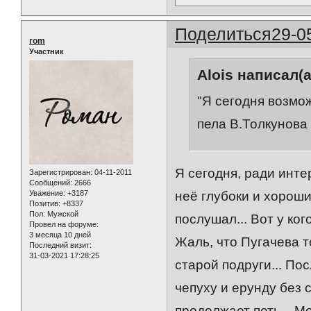
Поделиться
29-0
rom
Участник
Alois написал(а
"Я сегодня возмож
пела В.Толкунова
Я сегодня, ради инте
Зарегистрирован
: 04-11-2011
Сообщений:
2666
Уважение:
+3187
неё глубоки и хороши
Позитив:
+8337
Пол:
Мужской
послушал... Вот у ко
Провел на форуме:
3 месяца 10 дней
Жаль, что Пугачева т
Последний визит:
31-03-2021 17:28:25
старой подруги... По
чепуху и ерунду без 
продолжает петь... М