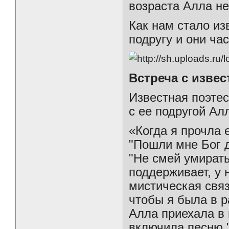
возраста Алла не
Как нам стало и
подругу и они ча
Встреча с изве
Известная поэтес
с ее подругой Ал
«Когда я прочла е
"Пошли мне Бог д
"Не смей умирать
поддерживает, у 
мистическая свя
чтобы я была в р
Алла приехала в г
включила песню 