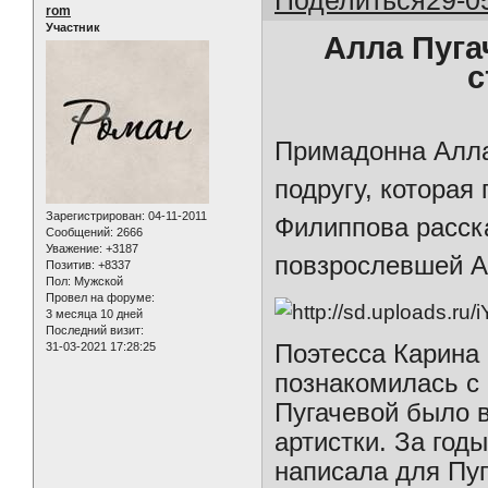
rom
Участник
Алла Пуга
с
Примадонна Алла
подругу, которая
Зарегистрирован
: 04-11-2011
Филиппова расска
Сообщений:
2666
Уважение:
+3187
повзрослевшей А
Позитив:
+8337
Пол:
Мужской
Провел на форуме:
3 месяца 10 дней
Последний визит:
Поэтесса Карина
31-03-2021 17:28:25
познакомилась с 
Пугачевой было в
артистки. За год
написала для Пуг