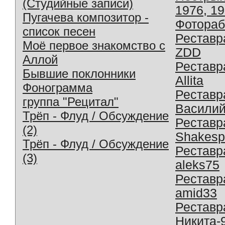
(Студийные записи)
1976, 1
Пугачева композитор -
Фотораб
список песен
Реставр
Моё первое знакомство с
ZDD
Аллой
Реставр
Бывшие поклонники
Allita
Фонограмма
Реставр
группа "Рецитал"
Василий
Трёп - Флуд / Обсуждение
Реставр
(2)
Shakesp
Трёп - Флуд / Обсуждение
Реставр
(3)
aleks75
Реставр
amid33
Реставр
Никита-