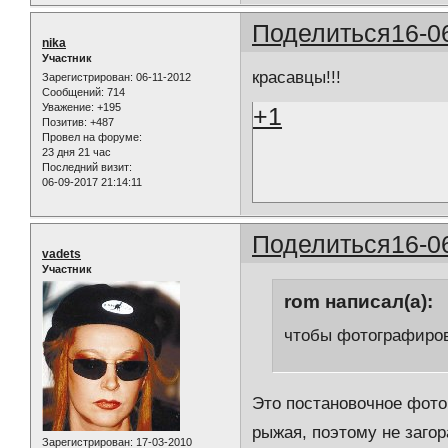
Поделиться
16-0
nika
Участник
красавцы!!!
Зарегистрирован
: 06-11-2012
Сообщений:
714
Уважение:
+195
+1
Позитив:
+487
Провел на форуме:
23 дня 21 час
Последний визит:
06-09-2017 21:14:11
Поделиться
16-0
vadets
Участник
rom написал(а):
чтобы фотографиров
Это постановочное фото.
рыжая, поэтому не загор
Зарегистрирован
: 17-03-2010