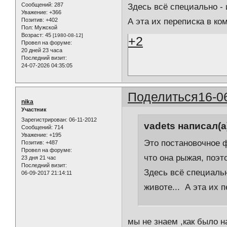
Сообщений:
287
Здесь всё специально - и
Уважение:
+366
А эта их переписка в к
Позитив:
+402
Пол:
Мужской
Возраст:
45
[1980-08-12]
+2
Провел на форуме:
20 дней 23 часа
Последний визит:
24-07-2026 04:35:05
Поделиться
16-0
nika
Участник
Зарегистрирован
: 06-11-2012
vadets написал(а
Сообщений:
714
Уважение:
+195
Это постановочное ф
Позитив:
+487
Провел на форуме:
что она рыжая, поэто
23 дня 21 час
Последний визит:
Здесь всё специально
06-09-2017 21:14:11
животе... А эта их 
мы не знаем ,как было н