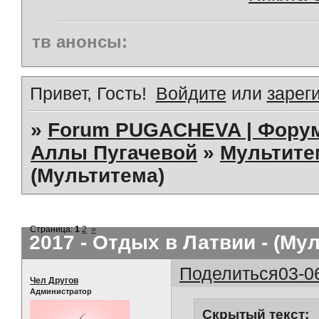
тв анонсы:
Привет, Гость!
Войдите
или
зарег
»
Forum PUGACHEVA | Форум
Аллы Пугачевой
»
Мультит
(Мультитема)
Страница:
1
2
»
2017 - Отдых в Латвии - (Му
Поделиться
03-0
Чел Другов
Администратор
Скрытый текст: