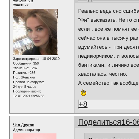
viktoria_ch
Участник
Реально ведь сногсшиба
"Фи" высказать. Не то сп
если , все же помнят ее 
сейчас она в тысячу раз
вдумайтесь - три десятк
педикюрчиком, и волосы 
Зарегистрирован
: 18-04-2010
Сообщений:
350
бантиками, и личико все
Уважение:
+287
Позитив:
+286
хвасталась, честно.
Пол:
Женский
Провел на форуме:
А семейство так вообще 
24 дня 8 часов
Последний визит:
12-01-2021 09:56:55
+8
Поделиться
16-0
Чел Другов
Администратор