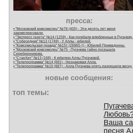
пресса:
• "Московский комсомолец" №78 (405) - Эти десять лет меня
закомплексовали.
• "Экспресс газета" №14 (1259) - Как погибали влюбленные в Пугачеву.
• "Собеседник" №13 (1749) - У Аллы - юбилей.
• "Комсомольская правда" №15т (26965-т) - Юбилей Примадонны.
• "Московский комсомолец" №75 - Пугачева тайно посещала
Серебренникова.
• "СтарХит" №13 (168) - К юбилею Аллы Пугачевой.
• "Телепрограмма" №14 (891) - Незнакомая Алла.
• "Телепрограмма" №10 (887) - Алла Пугачева опять разрешила весну.
новые сообщения:
топ темы:
Пугачев
Любовь
Ваша с
песня А