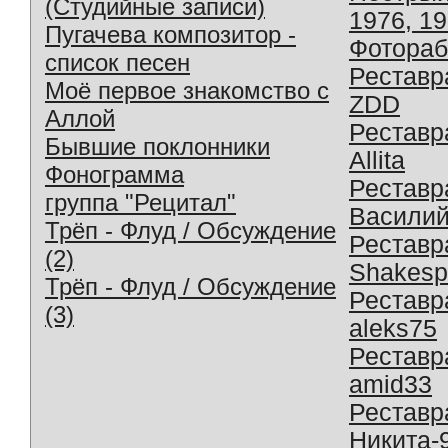
(Студийные записи)
1976, 1
Пугачева композитор -
Фотораб
список песен
Реставр
Моё первое знакомство с
ZDD
Аллой
Реставр
Бывшие поклонники
Allita
Фонограмма
Реставр
группа "Рецитал"
Василий
Трёп - Флуд / Обсуждение
Реставр
(2)
Shakesp
Трёп - Флуд / Обсуждение
Реставр
(3)
aleks75
Реставр
amid33
Реставр
Никита-