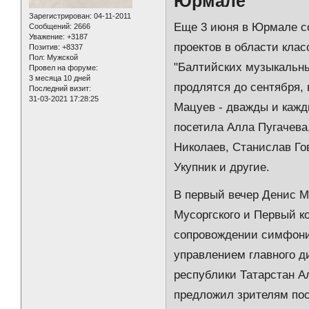
Юрмале
Зарегистрирован
: 04-11-2011
Еще 3 июня в Юрмале со
Сообщений:
2666
Уважение:
+3187
проектов в области кла
Позитив:
+8337
Пол:
Мужской
"Балтийских музыкальных
Провел на форуме:
3 месяца 10 дней
продлятся до сентября,
Последний визит:
31-03-2021 17:28:25
Мацуев - дважды и кажд
посетила Алла Пугачева,
Николаев, Станислав Го
Укупник и другие.
В первый вечер Денис М
Мусоргского и Первый ко
сопровождении симфонич
управлением главного д
республики Татарстан А
предложил зрителям пос