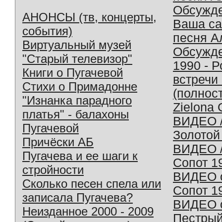
Обсужд
АНОНСЫ (тв, концерты,
Ваша с
события)
песня А
Виртуальный музей
Обсужд
"Старый телевизор"
1990 - 
Книги о Пугачевой
встречи
Стихи о Примадонне
(полнос
"Изнанка парадного
Zielona 
платья" - балахоны
ВИДЕО /
Пугачевой
Золотой
Причёски АБ
ВИДЕО /
Пугачева и ее шаги к
Сопот 1
стройности
ВИДЕО o
Сколько песен спела или
Сопот 1
записала Пугачева?
ВИДЕО o
Неизданное 2000 - 2009
Пестрый