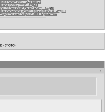
Новая волна" 2015 - Мультитема
Не волнуйтесь, тётя" - АУДИО
Хрен-то вам закат" ("Ангел Алла") - АУДИО
Не высовывайся, дочка" - премьера песни - АУДИО
Рождественские встречи" 2013 - Мультитема
) - (ФОТО)
1