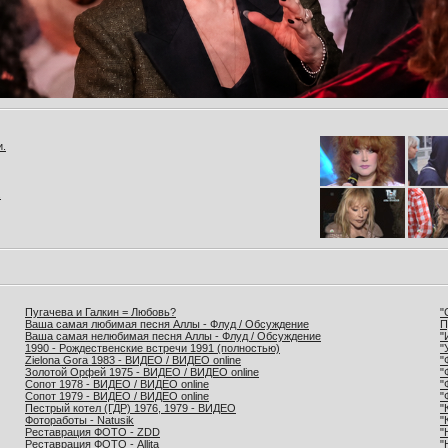
и.
.
Пугачева и Галкин = Любовь?
"
Ваша самая любимая песня Аллы - Флуд / Обсуждение
П
Ваша самая нелюбимая песня Аллы - Флуд / Обсуждение
"
1990 - Рождественские встречи 1991 (полностью)
"
Zielona Gora 1983 - ВИДЕО / ВИДЕО online
"
Золотой Орфей 1975 - ВИДЕО / ВИДЕО online
"
Сопот 1978 - ВИДЕО / ВИДЕО online
"
Сопот 1979 - ВИДЕО / ВИДЕО online
"
Пестрый котел (ГДР) 1976, 1979 - ВИДЕО
"
Фотоработы - Natusik
"
Реставрация ФОТО - ZDD
"
Реставрация ФОТО - Allita
"