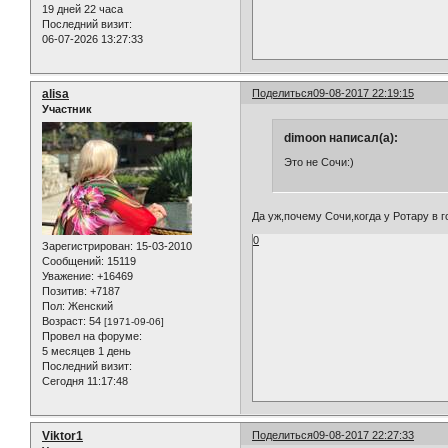
19 дней 22 часа
Последний визит:
06-07-2026 13:27:33
alisa
Поделиться
09-08-2017 22:19:15
Участник
dimoon написал(а):
Это не Сочи:)
Да уж,почему Сочи,когда у Ротару в г
0
Зарегистрирован
: 15-03-2010
Сообщений:
15119
Уважение:
+16469
Позитив:
+7187
Пол:
Женский
Возраст:
54
[1971-09-06]
Провел на форуме:
5 месяцев 1 день
Последний визит:
Сегодня 11:17:48
Viktor1
Поделиться
09-08-2017 22:27:33