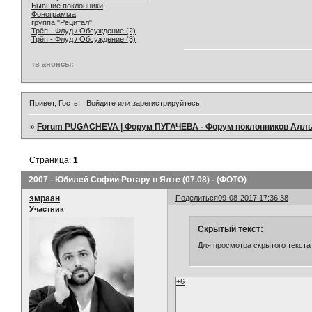
Бывшие поклонники
Фонограмма
группа "Рецитал"
Трёп - Флуд / Обсуждение (2)
Трёп - Флуд / Обсуждение (3)
тв анонсы:
Привет, Гость!
Войдите
или
зарегистрируйтесь
.
»
Forum PUGACHEVA | Форум ПУГАЧЕВА - Форум поклонников Алл
Страница:
1
2007 - Юбилей Софии Ротару в Ялте (07.08) - (ФОТО)
эмраан
Поделиться
09-08-2017 17:36:38
Участник
Скрытый текст:
Для просмотра скрытого текста
+6