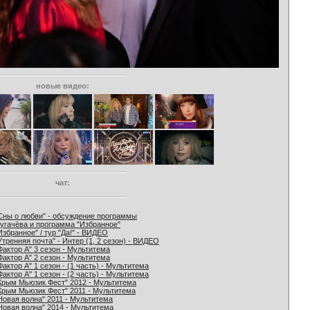
новые видео:
чат:
Сны о любви" - обсуждение программы
угачёва и программа "Избранное"
Избранное" / тур "Да!" - ВИДЕО
Утренняя почта" - Интер (1, 2 сезон) - ВИДЕО
Фактор А" 3 сезон - Мультитема
Фактор А" 2 сезон - Мультитема
Фактор А" 1 сезон - (1 часть) - Мультитема
Фактор А" 1 сезон - (2 часть) - Мультитема
Крым Мьюзик Фест" 2012 - Мультитема
Крым Мьюзик Фест" 2011 - Мультитема
Новая волна" 2011 - Мультитема
Новая волна" 2014 - Мультитема