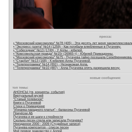
пресса:
• "Московский комсомолец" №78 (405) - Эти десять лет меня закомплексовал
• "Экспресс газета" №14 (1259) - Как погибали влюбленные в Пугачеву.
• "Собеседник" №13 (1749) - У Аллы - юбилей.
• "Комсомольская правда" №15т (26965-т) - Юбилей Примадонны.
• "Московский комсомолец" №75 - Пугачева тайно посещала Серебренникова
• "СтарХит" №13 (168) - К юбилею Аллы Пугачевой.
• "Телепрограмма" №14 (891) - Незнакомая Алла.
• "Телепрограмма" №10 (887) - Алла Пугачева опять разрешила весну.
новые сообщения:
топ темы:
АНОНСЫ (тв, концерты, события)
Виртуальный музей
"Старый телевизор"
Книги о Пугачевой
Стихи о Примадонне
"Изнанка парадного платья" - балахоны Пугачевой
Причёски АБ
Пугачева и ее шаги к стройности
Сколько песен спела или записала Пугачева?
Неизданное 2000 - 2009 (Студийные записи)
Пугачева композитор - список песен
Моё первое знакомство с Аллой