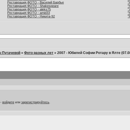
Реставрация ФОТО - Василий Барбье
"
Реставрация ФОТО - Shakespeare
"
Реставрация ФОТО - aleks75
"
Реставрация ФОТО - amid33
"
Реставрация ФОТО - Никита-92
"
ы Пугачевой
»
Фото разных лет
»
2007 - Юбилей Софии Ротару в Ялте (07.08
 -
войдите
или
зарегистрируйтесь
.