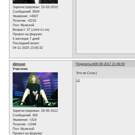
Зарегистрирован
: 15-03-2010
Сообщений:
3004
Уважение:
+4927
Позитив:
+5216
Пол:
Мужской
Возраст:
57
[1969-01-04]
Провел на форуме:
5 месяцев 7 дней
Последний визит:
04-11-2025 13:00:32
dimoon
Поделиться
09-08-2017 21:46:59
Участник
Это не Сочи:)
+1
Зарегистрирован
: 28-05-2012
Сообщений:
300
Уважение:
+319
Позитив:
+1048
Пол:
Мужской
Провел на форуме: