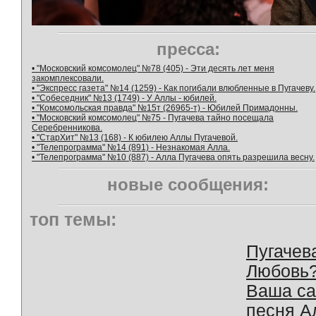
пресса:
• "Московский комсомолец" №78 (405) - Эти десять лет меня
закомплексовали.
• "Экспресс газета" №14 (1259) - Как погибали влюбленные в Пугачеву.
• "Собеседник" №13 (1749) - У Аллы - юбилей.
• "Комсомольская правда" №15т (26965-т) - Юбилей Примадонны.
• "Московский комсомолец" №75 - Пугачева тайно посещала
Серебренникова.
• "СтарХит" №13 (168) - К юбилею Аллы Пугачевой.
• "Телепрограмма" №14 (891) - Незнакомая Алла.
• "Телепрограмма" №10 (887) - Алла Пугачева опять разрешила весну.
новые сообщения:
топ темы:
Пугачев
Любовь
Ваша с
песня А