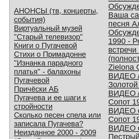
Обсужд
АНОНСЫ (тв, концерты,
Ваша с
события)
песня А
Виртуальный музей
Обсужд
"Старый телевизор"
1990 - 
Книги о Пугачевой
встречи
Стихи о Примадонне
(полнос
"Изнанка парадного
Zielona 
платья" - балахоны
ВИДЕО /
Пугачевой
Золотой
Причёски АБ
ВИДЕО /
Пугачева и ее шаги к
Сопот 1
стройности
ВИДЕО o
Сколько песен спела или
Сопот 1
записала Пугачева?
ВИДЕО o
Неизданное 2000 - 2009
Пестрый