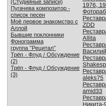
(Студийные записи)
1976, 1
Пугачева композитор -
Фотораб
список песен
Реставр
Моё первое знакомство с
ZDD
Аллой
Реставр
Бывшие поклонники
Allita
Фонограмма
Реставр
группа "Рецитал"
Василий
Трёп - Флуд / Обсуждение
Реставр
(2)
Shakesp
Трёп - Флуд / Обсуждение
Реставр
(3)
aleks75
Реставр
amid33
Реставр
Никита-