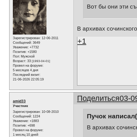
Вот бы они эти съ
В архивах сочинского
Зарегистрирован
: 12-06-2011
+1
Сообщений:
3649
Уважение:
+7732
Позитив:
+1580
Пол:
Мужской
Возраст:
33
[1993-04-01]
Провел на форуме:
5 месяцев 4 дня
Последний визит:
21-06-2026 22:05:19
Поделиться
03-0
amid33
Участник
Зарегистрирован
: 10-08-2010
Пучок написал(
Сообщений:
1224
Уважение:
+1883
Позитив:
+698
В архивах сочинск
Провел на форуме:
1 месяц 10 дней