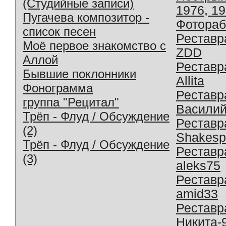
(Студийные записи)
1976, 1
Пугачева композитор -
Фотораб
список песен
Реставр
Моё первое знакомство с
ZDD
Аллой
Реставр
Бывшие поклонники
Allita
Фонограмма
Реставр
группа "Рецитал"
Василий
Трёп - Флуд / Обсуждение
Реставр
(2)
Shakesp
Трёп - Флуд / Обсуждение
Реставр
(3)
aleks75
Реставр
amid33
Реставр
Никита-