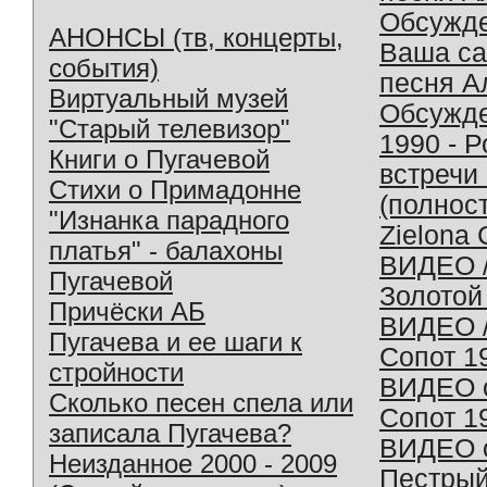
Обсужд
АНОНСЫ (тв, концерты,
Ваша с
события)
песня А
Виртуальный музей
Обсужд
"Старый телевизор"
1990 - 
Книги о Пугачевой
встречи
Стихи о Примадонне
(полнос
"Изнанка парадного
Zielona 
платья" - балахоны
ВИДЕО /
Пугачевой
Золотой
Причёски АБ
ВИДЕО /
Пугачева и ее шаги к
Сопот 1
стройности
ВИДЕО o
Сколько песен спела или
Сопот 1
записала Пугачева?
ВИДЕО o
Неизданное 2000 - 2009
Пестрый