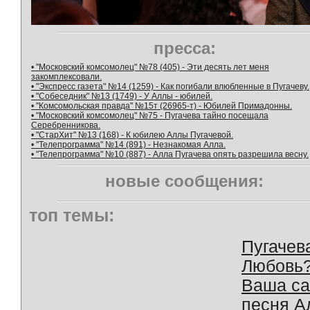
пресса:
• "Московский комсомолец" №78 (405) - Эти десять лет меня
закомплексовали.
• "Экспресс газета" №14 (1259) - Как погибали влюбленные в Пугачеву.
• "Собеседник" №13 (1749) - У Аллы - юбилей.
• "Комсомольская правда" №15т (26965-т) - Юбилей Примадонны.
• "Московский комсомолец" №75 - Пугачева тайно посещала
Серебренникова.
• "СтарХит" №13 (168) - К юбилею Аллы Пугачевой.
• "Телепрограмма" №14 (891) - Незнакомая Алла.
• "Телепрограмма" №10 (887) - Алла Пугачева опять разрешила весну.
новые сообщения:
топ темы:
Пугачев
Любовь
Ваша с
песня А