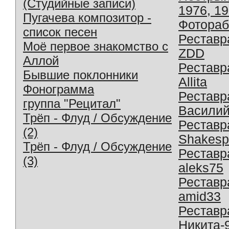
(Студийные записи)
1976, 1
Пугачева композитор -
Фотораб
список песен
Реставр
Моё первое знакомство с
ZDD
Аллой
Реставр
Бывшие поклонники
Allita
Фонограмма
Реставр
группа "Рецитал"
Василий
Трёп - Флуд / Обсуждение
Реставр
(2)
Shakesp
Трёп - Флуд / Обсуждение
Реставр
(3)
aleks75
Реставр
amid33
Реставр
Никита-