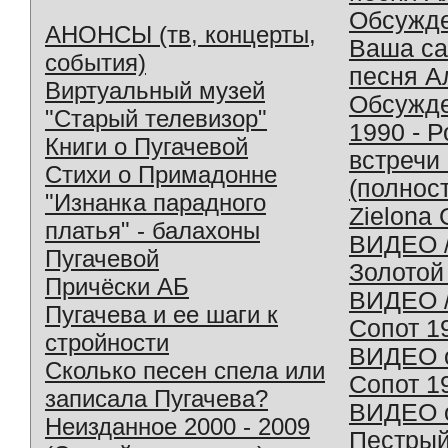
Обсужд
АНОНСЫ (тв, концерты,
Ваша с
события)
песня А
Виртуальный музей
Обсужд
"Старый телевизор"
1990 - 
Книги о Пугачевой
встречи
Стихи о Примадонне
(полнос
"Изнанка парадного
Zielona 
платья" - балахоны
ВИДЕО /
Пугачевой
Золотой
Причёски АБ
ВИДЕО /
Пугачева и ее шаги к
Сопот 1
стройности
ВИДЕО o
Сколько песен спела или
Сопот 1
записала Пугачева?
ВИДЕО o
Неизданное 2000 - 2009
Пестрый