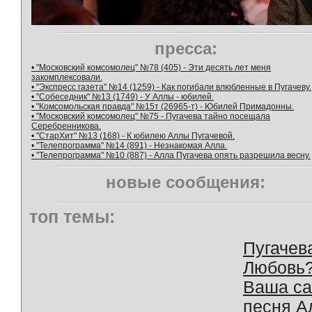
пресса:
• "Московский комсомолец" №78 (405) - Эти десять лет меня
закомплексовали.
• "Экспресс газета" №14 (1259) - Как погибали влюбленные в Пугачеву.
• "Собеседник" №13 (1749) - У Аллы - юбилей.
• "Комсомольская правда" №15т (26965-т) - Юбилей Примадонны.
• "Московский комсомолец" №75 - Пугачева тайно посещала
Серебренникова.
• "СтарХит" №13 (168) - К юбилею Аллы Пугачевой.
• "Телепрограмма" №14 (891) - Незнакомая Алла.
• "Телепрограмма" №10 (887) - Алла Пугачева опять разрешила весну.
новые сообщения:
топ темы:
Пугачев
Любовь
Ваша с
песня А