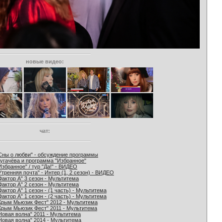
новые видео:
чат:
Сны о любви" - обсуждение программы
угачёва и программа "Избранное"
Избранное" / тур "Да!" - ВИДЕО
Утренняя почта" - Интер (1, 2 сезон) - ВИДЕО
Фактор А" 3 сезон - Мультитема
Фактор А" 2 сезон - Мультитема
Фактор А" 1 сезон - (1 часть) - Мультитема
Фактор А" 1 сезон - (2 часть) - Мультитема
Крым Мьюзик Фест" 2012 - Мультитема
Крым Мьюзик Фест" 2011 - Мультитема
Новая волна" 2011 - Мультитема
Новая волна" 2014 - Мультитема