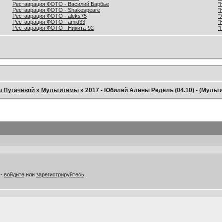
Реставрация ФОТО - Василий Барбье
"
Реставрация ФОТО - Shakespeare
"
Реставрация ФОТО - aleks75
"
Реставрация ФОТО - amid33
"
Реставрация ФОТО - Никита-92
"
ы Пугачевой
»
Мультитемы
»
2017 - Юбилей Алины Редель (04.10) - (Мульт
 -
войдите
или
зарегистрируйтесь
.