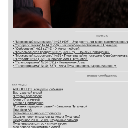
пресса:
• "Московский комсомолец" №78 (405) - Эти десять лет меня закомплексовал
• "Экспресс газета" №14 (1259) - Как погибали влюбленные в Пугачеву.
• "Собеседник" №13 (1749) - У Аллы - юбилей.
• "Комсомольская правда" №15т (26965-т) - Юбилей Примадонны.
• "Московский комсомолец" №75 - Пугачева тайно посещала Серебренникова
• "СтарХит" №13 (168) - К юбилею Аллы Пугачевой.
• "Телепрограмма" №14 (891) - Незнакомая Алла.
• "Телепрограмма" №10 (887) - Алла Пугачева опять разрешила весну.
новые сообщения:
топ темы:
АНОНСЫ (тв, концерты, события)
Виртуальный музей
"Старый телевизор"
Книги о Пугачевой
Стихи о Примадонне
"Изнанка парадного платья" - балахоны Пугачевой
Причёски АБ
Пугачева и ее шаги к стройности
Сколько песен спела или записала Пугачева?
Неизданное 2000 - 2009 (Студийные записи)
Пугачева композитор - список песен
Моё первое знакомство с Аллой