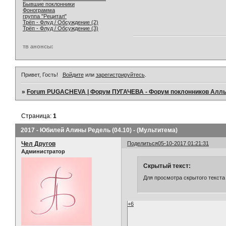
Бывшие поклонники
Фонограмма
группа "Рецитал"
Трёп - Флуд / Обсуждение (2)
Трёп - Флуд / Обсуждение (3)
тв анонсы:
Привет, Гость!
Войдите
или
зарегистрируйтесь
.
»
Forum PUGACHEVA | Форум ПУГАЧЕВА - Форум поклонников Алл
Страница:
1
2017 - Юбилей Алины Редель (04.10) - (Мультитема)
Чел Другов
Поделиться
05-10-2017 01:21:31
Администратор
Скрытый текст:
Для просмотра скрытого текста
+6