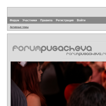
Форум
Участники
Правила
Регистрация
Войти
Активные темы