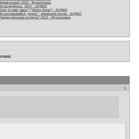
Новая волна" 2015 - Мультитема
Не волнуйтесь, тётя" - АУДИО
Хрен-то вам закат" ("Ангел Алла") - АУДИО
Не высовывайся, дочка" - премьера песни - АУДИО
Рождественские встречи" 2013 - Мультитема
итема)
1