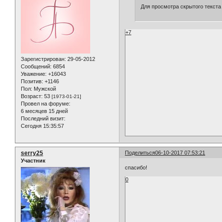
Для просмотра скрытого текста
+7
Зарегистрирован
: 29-05-2012
Сообщений:
6854
Уважение:
+16043
Позитив:
+1146
Пол:
Мужской
Возраст:
53
[1973-01-21]
Провел на форуме:
6 месяцев 15 дней
Последний визит:
Сегодня 15:35:57
serry25
Поделиться
06-10-2017 07:53:21
Участник
спасибо!
0