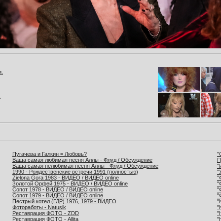
и.
.
Пугачева и Галкин = Любовь?
"
Ваша самая любимая песня Аллы - Флуд / Обсуждение
П
Ваша самая нелюбимая песня Аллы - Флуд / Обсуждение
"
1990 - Рождественские встречи 1991 (полностью)
"
Zielona Gora 1983 - ВИДЕО / ВИДЕО online
"
Золотой Орфей 1975 - ВИДЕО / ВИДЕО online
"
Сопот 1978 - ВИДЕО / ВИДЕО online
"
Сопот 1979 - ВИДЕО / ВИДЕО online
"
Пестрый котел (ГДР) 1976, 1979 - ВИДЕО
"
Фотоработы - Natusik
"
Реставрация ФОТО - ZDD
"
Реставрация ФОТО - Allita
"