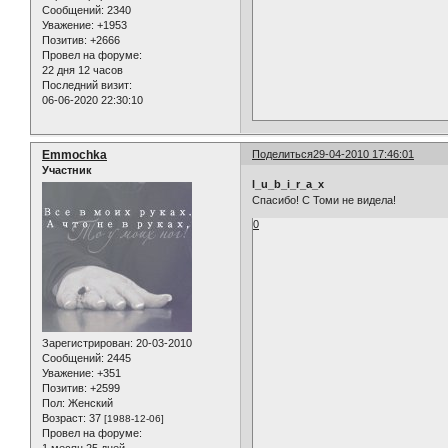
Сообщений:
2340
Уважение:
+1953
Позитив:
+2666
Провел на форуме:
22 дня 12 часов
Последний визит:
06-06-2020 22:30:10
Emmochka
Поделиться
29-04-2010 17:46:01
Участник
l_u_b_i_r_a_x
Спасибо! С Томи не видела!
0
Зарегистрирован
: 20-03-2010
Сообщений:
2445
Уважение:
+351
Позитив:
+2599
Пол:
Женский
Возраст:
37
[1988-12-06]
Провел на форуме: