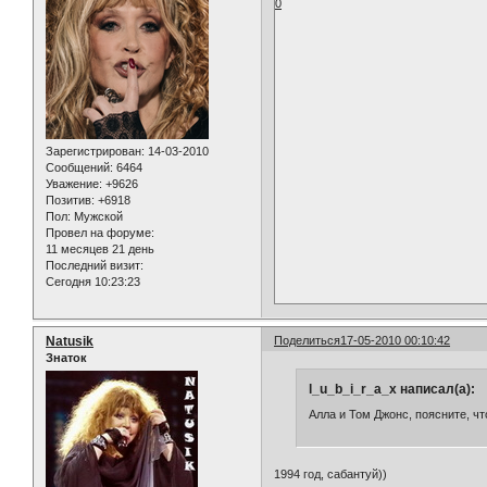
0
Зарегистрирован
: 14-03-2010
Сообщений:
6464
Уважение:
+9626
Позитив:
+6918
Пол:
Мужской
Провел на форуме:
11 месяцев 21 день
Последний визит:
Сегодня 10:23:23
Natusik
Поделиться
17-05-2010 00:10:42
Знаток
l_u_b_i_r_a_x написал(а):
Алла и Том Джонс, поясните, ч
1994 год, сабантуй))