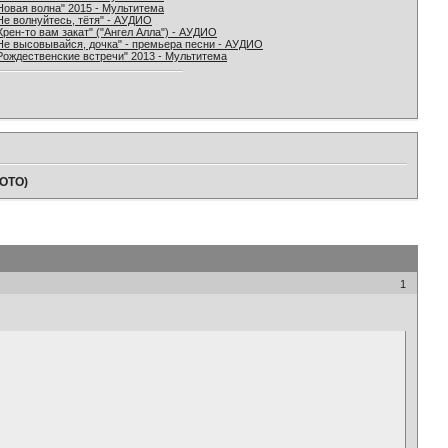
Новая волна" 2015 - Мультитема
Не волнуйтесь, тётя" - АУДИО
Хрен-то вам закат" ("Ангел Алла") - АУДИО
Не высовывайся, дочка" - премьера песни - АУДИО
Рождественские встречи" 2013 - Мультитема
ФОТО)
1