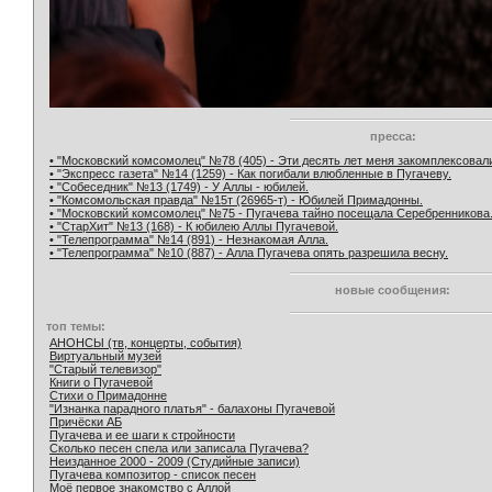
пресса:
• "Московский комсомолец" №78 (405) - Эти десять лет меня закомплексовал
• "Экспресс газета" №14 (1259) - Как погибали влюбленные в Пугачеву.
• "Собеседник" №13 (1749) - У Аллы - юбилей.
• "Комсомольская правда" №15т (26965-т) - Юбилей Примадонны.
• "Московский комсомолец" №75 - Пугачева тайно посещала Серебренникова
• "СтарХит" №13 (168) - К юбилею Аллы Пугачевой.
• "Телепрограмма" №14 (891) - Незнакомая Алла.
• "Телепрограмма" №10 (887) - Алла Пугачева опять разрешила весну.
новые сообщения:
топ темы:
АНОНСЫ (тв, концерты, события)
Виртуальный музей
"Старый телевизор"
Книги о Пугачевой
Стихи о Примадонне
"Изнанка парадного платья" - балахоны Пугачевой
Причёски АБ
Пугачева и ее шаги к стройности
Сколько песен спела или записала Пугачева?
Неизданное 2000 - 2009 (Студийные записи)
Пугачева композитор - список песен
Моё первое знакомство с Аллой