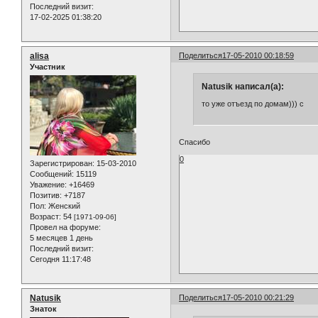
Последний визит:
17-02-2025 01:38:20
alisa
Поделиться
17-05-2010 00:18:59
Участник
Natusik написал(а):
то уже отъезд по домам))) с
Спасибо
0
Зарегистрирован
: 15-03-2010
Сообщений:
15119
Уважение:
+16469
Позитив:
+7187
Пол:
Женский
Возраст:
54
[1971-09-06]
Провел на форуме:
5 месяцев 1 день
Последний визит:
Сегодня 11:17:48
Natusik
Поделиться
17-05-2010 00:21:29
Знаток