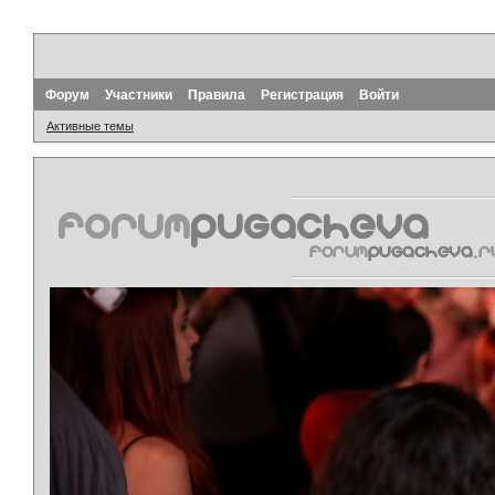
Форум
Участники
Правила
Регистрация
Войти
Активные темы