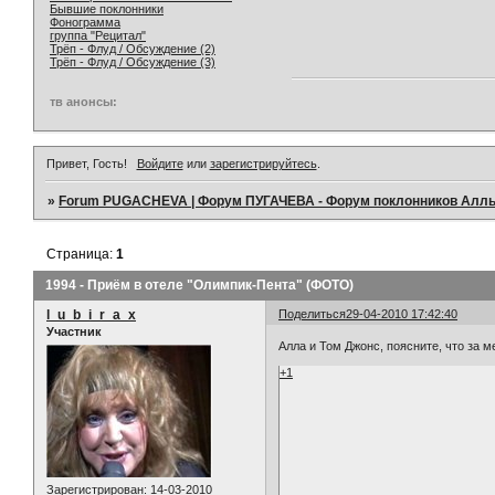
Бывшие поклонники
Фонограмма
группа "Рецитал"
Трёп - Флуд / Обсуждение (2)
Трёп - Флуд / Обсуждение (3)
тв анонсы:
Привет, Гость!
Войдите
или
зарегистрируйтесь
.
»
Forum PUGACHEVA | Форум ПУГАЧЕВА - Форум поклонников Алл
Страница:
1
1994 - Приём в отеле "Олимпик-Пента" (ФОТО)
l_u_b_i_r_a_x
Поделиться
29-04-2010 17:42:40
Участник
Алла и Том Джонс, поясните, что за 
+1
Зарегистрирован
: 14-03-2010