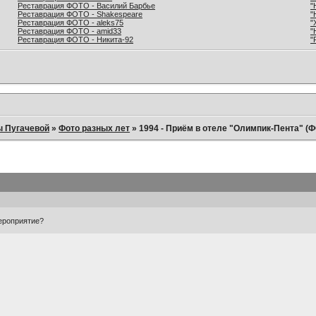
Реставрация ФОТО - Василий Барбье
"
Реставрация ФОТО - Shakespeare
"
Реставрация ФОТО - aleks75
"
Реставрация ФОТО - amid33
"
Реставрация ФОТО - Никита-92
"
ы Пугачевой
»
Фото разных лет
»
1994 - Приём в отеле "Олимпик-Пента" (
мероприятие?