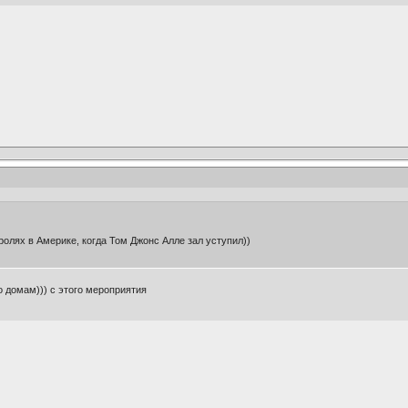
тролях в Америке, когда Том Джонс Алле зал уступил))
по домам))) с этого мероприятия