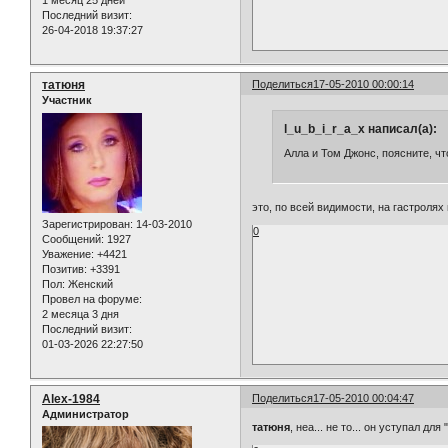
1 месяц 25 дней
Последний визит:
26-04-2018 19:37:27
татюня
Поделиться
17-05-2010 00:00:14
Участник
l_u_b_i_r_a_x написал(а):
Алла и Том Джонс, поясните, ч
это, по всей видимости, на гастролях
Зарегистрирован
: 14-03-2010
0
Сообщений:
1927
Уважение:
+4421
Позитив:
+3391
Пол:
Женский
Провел на форуме:
2 месяца 3 дня
Последний визит:
01-03-2026 22:27:50
Alex-1984
Поделиться
17-05-2010 00:04:47
Администратор
татюня
, неа... не то... он уступал дл