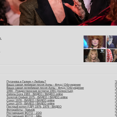
и.
.
Пугачева и Галкин = Любовь?
"
Ваша самая любимая песня Аллы - Флуд / Обсуждение
П
Ваша самая нелюбимая песня Аллы - Флуд / Обсуждение
"
1990 - Рождественские встречи 1991 (полностью)
"
Zielona Gora 1983 - ВИДЕО / ВИДЕО online
"
Золотой Орфей 1975 - ВИДЕО / ВИДЕО online
"
Сопот 1978 - ВИДЕО / ВИДЕО online
"
Сопот 1979 - ВИДЕО / ВИДЕО online
"
Пестрый котел (ГДР) 1976, 1979 - ВИДЕО
"
Фотоработы - Natusik
"
Реставрация ФОТО - ZDD
"
Реставрация ФОТО - Allita
"