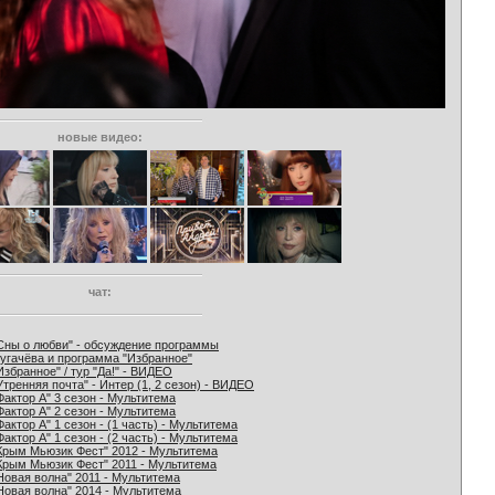
новые видео:
чат:
Сны о любви" - обсуждение программы
угачёва и программа "Избранное"
Избранное" / тур "Да!" - ВИДЕО
Утренняя почта" - Интер (1, 2 сезон) - ВИДЕО
Фактор А" 3 сезон - Мультитема
Фактор А" 2 сезон - Мультитема
Фактор А" 1 сезон - (1 часть) - Мультитема
Фактор А" 1 сезон - (2 часть) - Мультитема
Крым Мьюзик Фест" 2012 - Мультитема
Крым Мьюзик Фест" 2011 - Мультитема
Новая волна" 2011 - Мультитема
Новая волна" 2014 - Мультитема