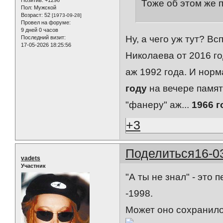
Позитив:
+1296
Тоже об этом же п
Пол:
Мужской
Возраст:
52
[1973-09-28]
Провел на форуме:
9 дней 0 часов
Ну, а чего уж тут? В
Последний визит:
17-05-2026 18:25:56
Николаева от 2016 г
аж 1992 года. И нор
году
на вечере памят
"фанеру" аж...
1966 г
+3
Поделиться
16-0
vadets
Участник
"А ты не знал" - это
-1998.
Может оно сохранилос