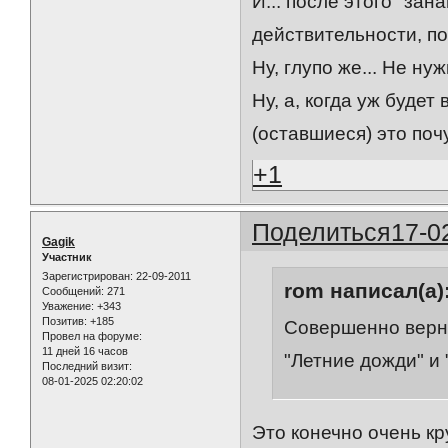
И... после этого "за
действительности, п
Ну, глупо же... Не ну
Ну, а, когда уж буде
(оставшиеся) это поч
+1
Поделиться
17-0
Gagik
Участник
Зарегистрирован
: 22-09-2011
rom написал(а)
Сообщений:
271
Уважение:
+343
Позитив:
+185
Совершенно верно
Провел на форуме:
11 дней 16 часов
"Летние дожди" и 
Последний визит:
08-01-2025 02:20:02
Это конечно очень кр