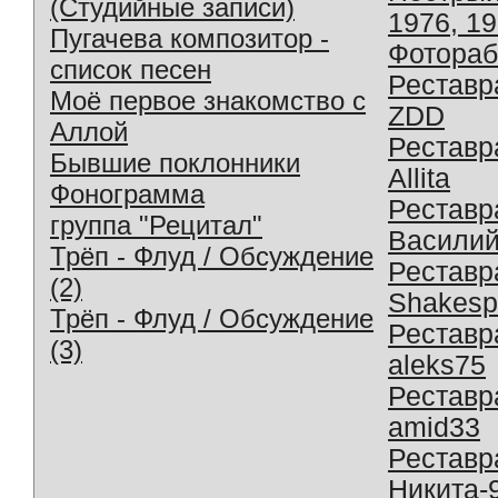
(Студийные записи)
1976, 1
Пугачева композитор -
Фотораб
список песен
Реставр
Моё первое знакомство с
ZDD
Аллой
Реставр
Бывшие поклонники
Allita
Фонограмма
Реставр
группа "Рецитал"
Василий
Трёп - Флуд / Обсуждение
Реставр
(2)
Shakesp
Трёп - Флуд / Обсуждение
Реставр
(3)
aleks75
Реставр
amid33
Реставр
Никита-