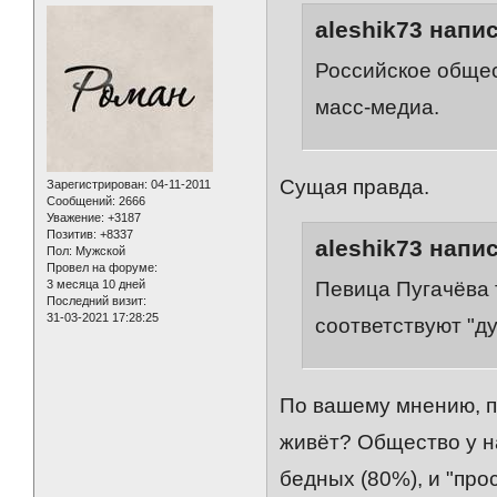
aleshik73 напис
Российское общес
масс-медиа.
Сущая правда.
Зарегистрирован
: 04-11-2011
Сообщений:
2666
Уважение:
+3187
Позитив:
+8337
aleshik73 напис
Пол:
Мужской
Провел на форуме:
3 месяца 10 дней
Певица Пугачёва т
Последний визит:
31-03-2021 17:28:25
соответствуют "ду
По вашему мнению, п
живёт? Общество у на
бедных (80%), и "про