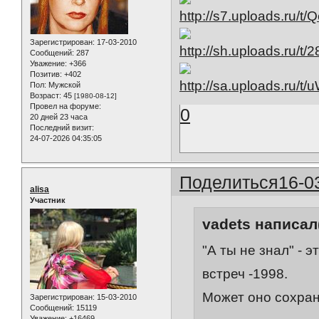
Зарегистрирован
: 17-03-2010
Сообщений:
287
Уважение:
+366
Позитив:
+402
Пол:
Мужской
Возраст:
45
[1980-08-12]
Провел на форуме:
0
20 дней 23 часа
Последний визит:
24-07-2026 04:35:05
Поделиться
16-0
alisa
Участник
vadets написал(
"А ты не знал" - 
встреч -1998.
Может оно сохрани
Зарегистрирован
: 15-03-2010
Сообщений:
15119
Уважение:
+16469