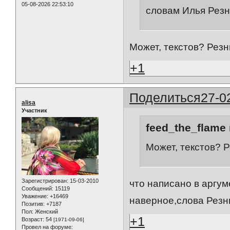
05-08-2026 22:53:10
словам Илья Резн
Может, текстов? Резни
+1
Поделиться
27-0
alisa
Участник
feed_the_flame 
Может, текстов? Р
Зарегистрирован
: 15-03-2010
что написано в аргум
Сообщений:
15119
Уважение:
+16469
наверное,слова Резн
Позитив:
+7187
Пол:
Женский
+1
Возраст:
54
[1971-09-06]
Провел на форуме: