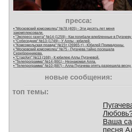
пресса:
• "Московский комсомолец" №78 (405) - Эти десять лет меня
закомплексовали.
• "Экспресс газета" №14 (1259) - Как погибали влюбленные в Пугачеву.
• "Собеседник" №13 (1749) - У Аллы - юбилей.
• "Комсомольская правда" №15т (26965-т) - Юбилей Примадонны.
• "Московский комсомолец" №75 - Пугачева тайно посещала
Серебренникова.
• "СтарХит" №13 (168) - К юбилею Аллы Пугачевой.
• "Телепрограмма" №14 (891) - Незнакомая Алла.
• "Телепрограмма" №10 (887) - Алла Пугачева опять разрешила весну.
новые сообщения:
топ темы:
Пугачев
Любовь
Ваша с
песня А