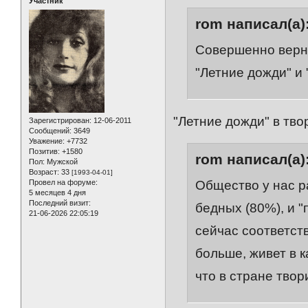
Участник
rom написал(а)
Совершенно верно
"Летние дожди" и 
"Летние дожди" в тво
Зарегистрирован
: 12-06-2011
Сообщений:
3649
Уважение:
+7732
Позитив:
+1580
rom написал(а)
Пол:
Мужской
Возраст:
33
[1993-04-01]
Провел на форуме:
Общество у нас р
5 месяцев 4 дня
Последний визит:
бедных (80%), и "
21-06-2026 22:05:19
сейчас соответств
больше, живет в 
что в стране твори