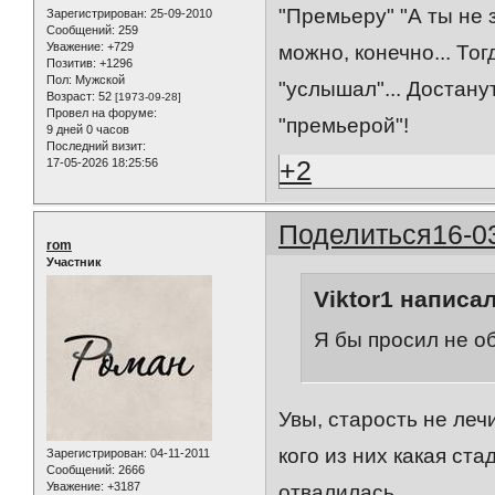
"Премьеру" "А ты не 
Зарегистрирован
: 25-09-2010
Сообщений:
259
Уважение:
+729
можно, конечно... Тог
Позитив:
+1296
Пол:
Мужской
"услышал"... Достанут
Возраст:
52
[1973-09-28]
Провел на форуме:
"премьерой"!
9 дней 0 часов
Последний визит:
+2
17-05-2026 18:25:56
Поделиться
16-0
rom
Участник
Viktor1 написал
Я бы просил не о
Увы, старость не леч
кого из них какая ста
Зарегистрирован
: 04-11-2011
Сообщений:
2666
Уважение:
+3187
отвалилась...