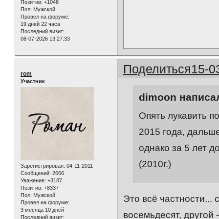
Позитив:
+1048
Пол:
Мужской
Провел на форуме:
19 дней 22 часа
Последний визит:
06-07-2026 13:27:33
Поделиться
15-0
rom
Участник
dimoon написал
Опять лукавить по
2015 года, дальше
однако за 5 лет д
(2010г.)
Зарегистрирован
: 04-11-2011
Сообщений:
2666
Уважение:
+3187
Позитив:
+8337
Пол:
Мужской
Это всё частности... с
Провел на форуме:
3 месяца 10 дней
восемьдесят, другой 
Последний визит: