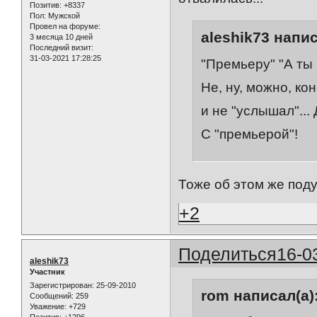
Позитив:
+8337
Пол:
Мужской
Провел на форуме:
aleshik73 напис
3 месяца 10 дней
Последний визит:
31-03-2021 17:28:25
"Премьеру" "А ты
Не, ну, можно, ко
и не "услышал"...
С "премьерой"!
Тоже об этом же поду
+2
Поделиться
16-0
aleshik73
Участник
Зарегистрирован
: 25-09-2010
rom написал(а)
Сообщений:
259
Уважение:
+729