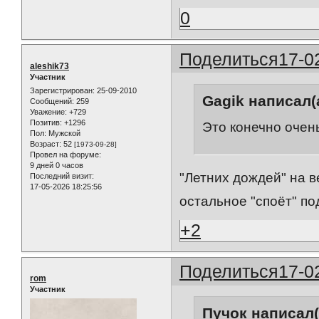
0
Поделиться
17-0
aleshik73
Участник
Зарегистрирован
: 25-09-2010
Gagik написал(а
Сообщений:
259
Уважение:
+729
Позитив:
+1296
Это конечно очень
Пол:
Мужской
Возраст:
52
[1973-09-28]
Провел на форуме:
9 дней 0 часов
"Летних дождей" на ве
Последний визит:
17-05-2026 18:25:56
остальное "споёт" по
+2
Поделиться
17-0
rom
Участник
Пучок написал(