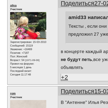
Поделиться
27-0
alisa
Участник
amid33 написал
Тексты , если они
предложил 27 уже 
Зарегистрирован
: 15-03-2010
Сообщений:
15119
Уважение:
+16469
в концерте каждый ар
Позитив:
+7187
Пол:
Женский
не будут петь
,все у
Возраст:
54
[1971-09-06]
Провел на форуме:
объявлять
5 месяцев 1 день
Последний визит:
Сегодня 11:17:48
+2
Поделиться
15-0
rom
Участник
В "Антенне" Илья Рез