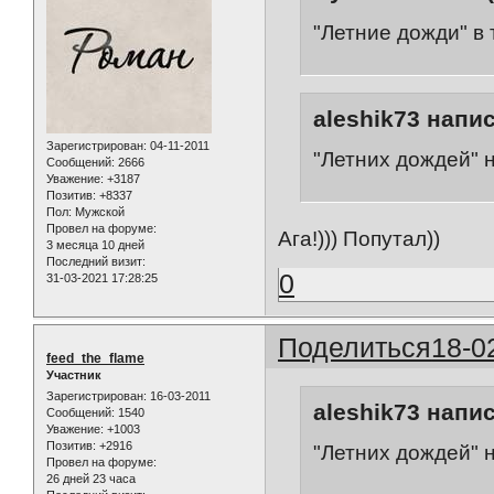
"Летние дожди" в
aleshik73 напис
Зарегистрирован
: 04-11-2011
"Летних дождей" н
Сообщений:
2666
Уважение:
+3187
Позитив:
+8337
Пол:
Мужской
Провел на форуме:
Ага!))) Попутал))
3 месяца 10 дней
Последний визит:
0
31-03-2021 17:28:25
Поделиться
18-0
feed_the_flame
Участник
Зарегистрирован
: 16-03-2011
aleshik73 напис
Сообщений:
1540
Уважение:
+1003
Позитив:
+2916
"Летних дождей" н
Провел на форуме:
26 дней 23 часа