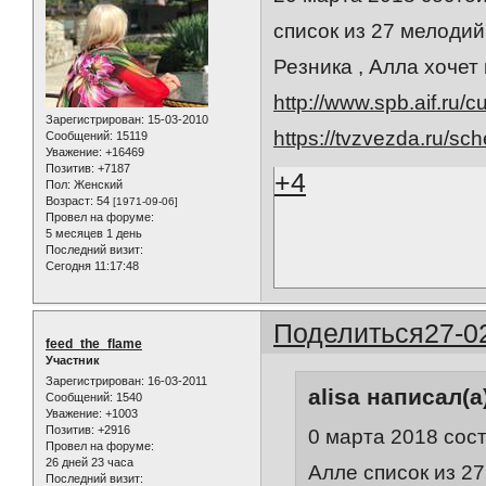
список из 27 мелодий
Резника , Алла хочет
http://www.spb.aif.ru/c
Зарегистрирован
: 15-03-2010
https://tvzvezda.ru/sc
Сообщений:
15119
Уважение:
+16469
Позитив:
+7187
+4
Пол:
Женский
Возраст:
54
[1971-09-06]
Провел на форуме:
5 месяцев 1 день
Последний визит:
Сегодня 11:17:48
Поделиться
27-0
feed_the_flame
Участник
Зарегистрирован
: 16-03-2011
alisa написал(а
Сообщений:
1540
Уважение:
+1003
Позитив:
+2916
0 марта 2018 сос
Провел на форуме:
26 дней 23 часа
Алле список из 27
Последний визит: