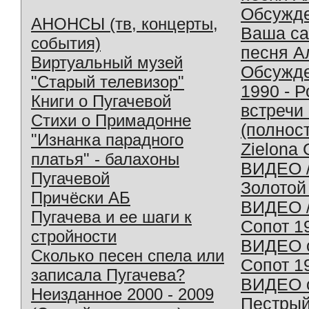
Обсужд
АНОНСЫ (тв, концерты,
Ваша с
события)
песня А
Виртуальный музей
Обсужд
"Старый телевизор"
1990 - 
Книги о Пугачевой
встречи
Стихи о Примадонне
(полнос
"Изнанка парадного
Zielona 
платья" - балахоны
ВИДЕО /
Пугачевой
Золотой
Причёски АБ
ВИДЕО /
Пугачева и ее шаги к
Сопот 1
стройности
ВИДЕО o
Сколько песен спела или
Сопот 1
записала Пугачева?
ВИДЕО o
Неизданное 2000 - 2009
Пестрый