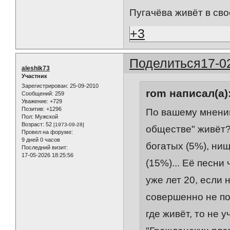
Пугачёва живёт в сво
+3
Поделиться
17-0
aleshik73
Участник
Зарегистрирован
: 25-09-2010
rom написал(а)
Сообщений:
259
Уважение:
+729
Позитив:
+1296
По вашему мнению
Пол:
Мужской
Возраст:
52
[1973-09-28]
обществе" живёт?
Провел на форуме:
9 дней 0 часов
богатых (5%), нищ
Последний визит:
17-05-2026 18:25:56
(15%)... Её песни
уже лет 20, если 
совершенно не по
где живёт, то не 