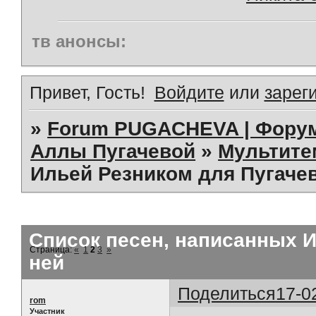
тв анонсы:
Привет, Гость!
Войдите
или
зарег
»
Forum PUGACHEVA | Форум
Аллы Пугачевой
»
Мультит
Ильей Резником для Пугачев
Список песен, написанных И
Страница:
«
1
2
3
»
ней
Поделиться
17-0
rom
Участник