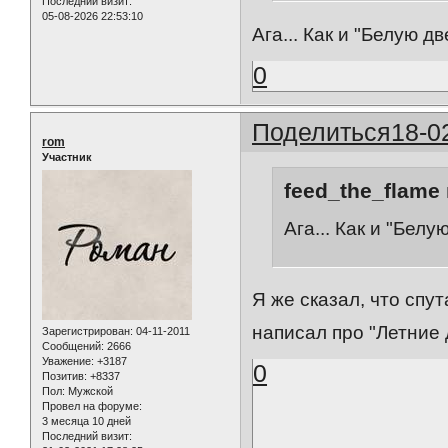
Последний визит:
05-08-2026 22:53:10
Ага... Как и "Белую д
0
Поделиться
18-0
rom
Участник
feed_the_flame 
Ага... Как и "Бел
Я же сказал, что спу
написал про "Летние 
Зарегистрирован
: 04-11-2011
Сообщений:
2666
Уважение:
+3187
0
Позитив:
+8337
Пол:
Мужской
Провел на форуме:
3 месяца 10 дней
Последний визит: