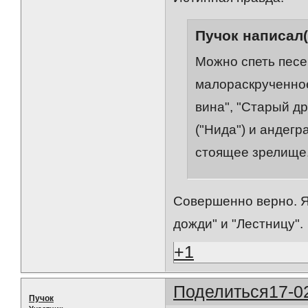
Пучок написал(
Можно спеть песен
малораскрученное 
вина", "Старый др
("Нида") и андегр
стоящее зрелище
Совершенно верно. Я
дожди" и "Лестницу".
+1
Поделиться
17-0
Пучок