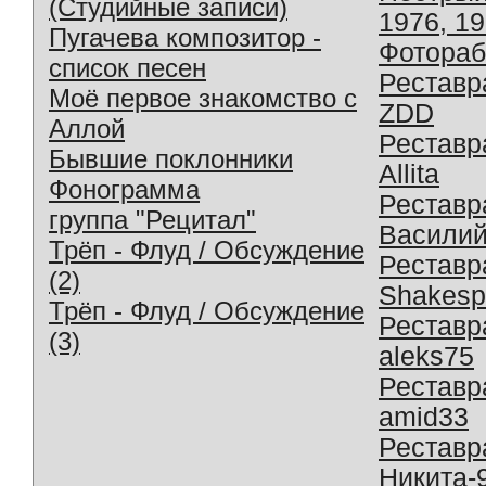
(Студийные записи)
1976, 1
Пугачева композитор -
Фотораб
список песен
Реставр
Моё первое знакомство с
ZDD
Аллой
Реставр
Бывшие поклонники
Allita
Фонограмма
Реставр
группа "Рецитал"
Василий
Трёп - Флуд / Обсуждение
Реставр
(2)
Shakesp
Трёп - Флуд / Обсуждение
Реставр
(3)
aleks75
Реставр
amid33
Реставр
Никита-