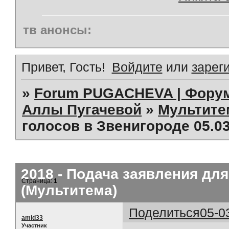
тв анонсы:
Привет, Гость!
Войдите
или
зарег
»
Forum PUGACHEVA | Форум
Аллы Пугачевой
»
Мультит
голосов в Звенигороде 05.03
2018 - Подача заявления для
Страница:
1
(Мультитема)
Поделиться
05-0
amid33
Участник