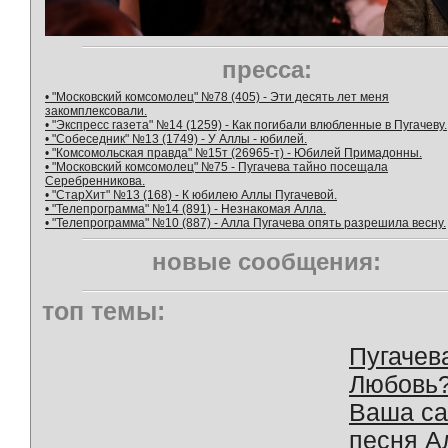
пресса:
• "Московский комсомолец" №78 (405) - Эти десять лет меня
закомплексовали.
• "Экспресс газета" №14 (1259) - Как погибали влюбленные в Пугачеву.
• "Собеседник" №13 (1749) - У Аллы - юбилей.
• "Комсомольская правда" №15т (26965-т) - Юбилей Примадонны.
• "Московский комсомолец" №75 - Пугачева тайно посещала
Серебренникова.
• "СтарХит" №13 (168) - К юбилею Аллы Пугачевой.
• "Телепрограмма" №14 (891) - Незнакомая Алла.
• "Телепрограмма" №10 (887) - Алла Пугачева опять разрешила весну.
новые сообщения:
топ темы:
Пугачев
Любовь
Ваша с
песня А