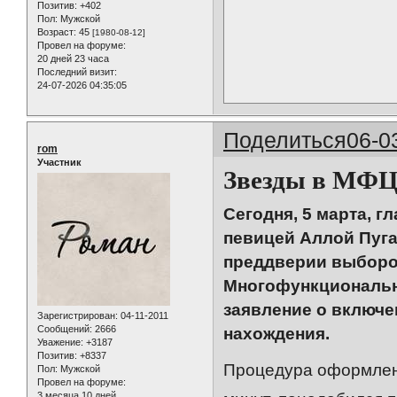
Позитив:
+402
Пол:
Мужской
Возраст:
45
[1980-08-12]
Провел на форуме:
20 дней 23 часа
Последний визит:
24-07-2026 04:35:05
Поделиться
06-0
rom
Участник
Звезды в МФ
Сегодня, 5 марта, г
певицей Аллой Пуг
преддверии выборо
Многофункциональны
заявление о включе
Зарегистрирован
: 04-11-2011
Сообщений:
2666
нахождения.
Уважение:
+3187
Позитив:
+8337
Процедура оформлени
Пол:
Мужской
Провел на форуме:
3 месяца 10 дней