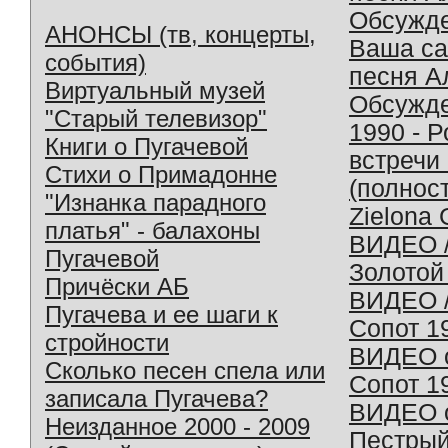
Обсужд
АНОНСЫ (тв, концерты,
Ваша с
события)
песня А
Виртуальный музей
Обсужд
"Старый телевизор"
1990 - 
Книги о Пугачевой
встречи
Стихи о Примадонне
(полнос
"Изнанка парадного
Zielona 
платья" - балахоны
ВИДЕО /
Пугачевой
Золотой
Причёски АБ
ВИДЕО /
Пугачева и ее шаги к
Сопот 1
стройности
ВИДЕО o
Сколько песен спела или
Сопот 1
записала Пугачева?
ВИДЕО o
Неизданное 2000 - 2009
Пестрый