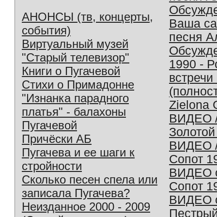
Обсужд
АНОНСЫ (тв, концерты,
Ваша с
события)
песня А
Виртуальный музей
Обсужд
"Старый телевизор"
1990 - 
Книги о Пугачевой
встречи
Стихи о Примадонне
(полнос
"Изнанка парадного
Zielona 
платья" - балахоны
ВИДЕО /
Пугачевой
Золотой
Причёски АБ
ВИДЕО /
Пугачева и ее шаги к
Сопот 1
стройности
ВИДЕО o
Сколько песен спела или
Сопот 1
записала Пугачева?
ВИДЕО o
Неизданное 2000 - 2009
Пестрый