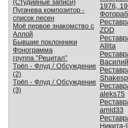
(Студийные записи)
1976, 1
Пугачева композитор -
Фотораб
список песен
Реставр
Моё первое знакомство с
ZDD
Аллой
Реставр
Бывшие поклонники
Allita
Фонограмма
Реставр
группа "Рецитал"
Василий
Трёп - Флуд / Обсуждение
Реставр
(2)
Shakesp
Трёп - Флуд / Обсуждение
Реставр
(3)
aleks75
Реставр
amid33
Реставр
Никита-