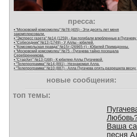
пресса:
• "Московский комсомолец" №78 (405) - Эти десять лет меня
закомплексовали.
• "Экспресс газета" №14 (1259) - Как погибали влюбленные в Пугачеву.
• "Собеседник" №13 (1749) - У Аллы - юбилей.
• "Комсомольская правда" №15т (26965-т) - Юбилей Примадонны.
• "Московский комсомолец" №75 - Пугачева тайно посещала
Серебренникова.
• "СтарХит" №13 (168) - К юбилею Аллы Пугачевой.
• "Телепрограмма" №14 (891) - Незнакомая Алла.
• "Телепрограмма" №10 (887) - Алла Пугачева опять разрешила весну.
новые сообщения:
топ темы:
Пугачев
Любовь
Ваша с
песня А