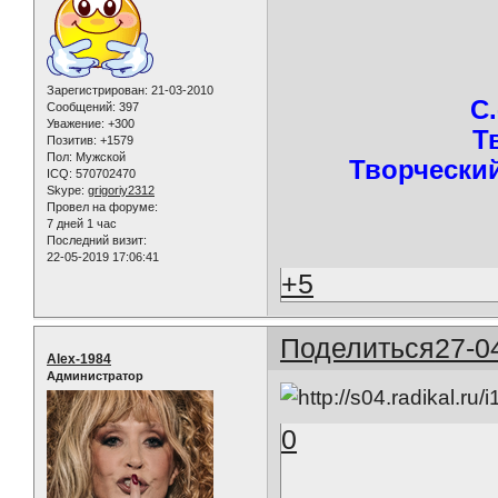
Зарегистрирован
: 21-03-2010
С
Сообщений:
397
Уважение:
+300
Т
Позитив:
+1579
Пол:
Мужской
Творческий
ICQ:
570702470
Skype:
grigoriy2312
Провел на форуме:
7 дней 1 час
Последний визит:
22-05-2019 17:06:41
+5
Поделиться
27-0
Alex-1984
Администратор
0