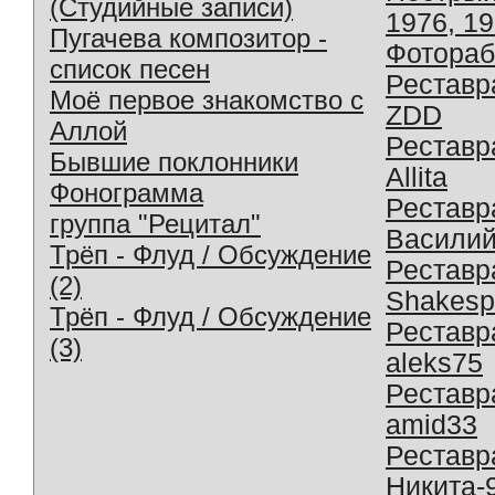
(Студийные записи)
1976, 1
Пугачева композитор -
Фотораб
список песен
Реставр
Моё первое знакомство с
ZDD
Аллой
Реставр
Бывшие поклонники
Allita
Фонограмма
Реставр
группа "Рецитал"
Василий
Трёп - Флуд / Обсуждение
Реставр
(2)
Shakesp
Трёп - Флуд / Обсуждение
Реставр
(3)
aleks75
Реставр
amid33
Реставр
Никита-