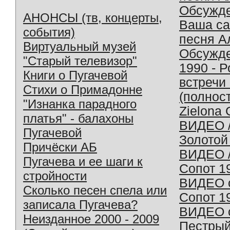
Обсужд
АНОНСЫ (тв, концерты,
Ваша с
события)
песня А
Виртуальный музей
Обсужд
"Старый телевизор"
1990 - 
Книги о Пугачевой
встречи
Стихи о Примадонне
(полнос
"Изнанка парадного
Zielona 
платья" - балахоны
ВИДЕО /
Пугачевой
Золотой
Причёски АБ
ВИДЕО /
Пугачева и ее шаги к
Сопот 1
стройности
ВИДЕО o
Сколько песен спела или
Сопот 1
записала Пугачева?
ВИДЕО o
Неизданное 2000 - 2009
Пестрый