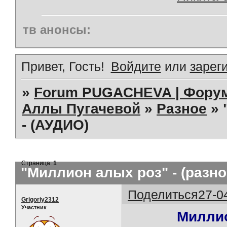
тв анонсы:
Привет, Гость!
Войдите
или
зарег
»
Forum PUGACHEVA | Форум
Аллы Пугачевой
»
Разное
»
- (АУДИО)
Страница:
1
"Миллион алых роз" - (разное
Поделиться
27-0
Grigoriy2312
Участник
Миллио