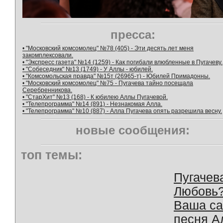
пресса:
• "Московский комсомолец" №78 (405) - Эти десять лет меня
закомплексовали.
• "Экспресс газета" №14 (1259) - Как погибали влюбленные в Пугачеву.
• "Собеседник" №13 (1749) - У Аллы - юбилей.
• "Комсомольская правда" №15т (26965-т) - Юбилей Примадонны.
• "Московский комсомолец" №75 - Пугачева тайно посещала
Серебренникова.
• "СтарХит" №13 (168) - К юбилею Аллы Пугачевой.
• "Телепрограмма" №14 (891) - Незнакомая Алла.
• "Телепрограмма" №10 (887) - Алла Пугачева опять разрешила весну.
новые сообщения:
топ темы:
Пугачев
Любовь
Ваша с
песня А