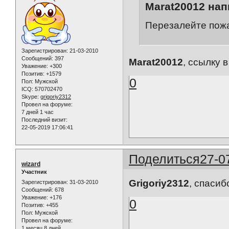
Marat20012 нап
Перезалейте пож
Зарегистрирован
: 21-03-2010
Сообщений:
397
Marat20012
, ссылку 
Уважение:
+300
Позитив:
+1579
0
Пол:
Мужской
ICQ:
570702470
Skype:
grigoriy2312
Провел на форуме:
7 дней 1 час
Последний визит:
22-05-2019 17:06:41
Поделиться
27-0
wizard
Участник
Grigoriy2312
, спасиб
Зарегистрирован
: 31-03-2010
Сообщений:
678
Уважение:
+176
0
Позитив:
+455
Пол:
Мужской
Провел на форуме:
1 месяц 8 дней