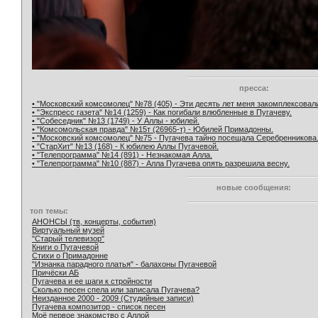
пресса:
• "Московский комсомолец" №78 (405) - Эти десять лет меня закомплексовал
• "Экспресс газета" №14 (1259) - Как погибали влюбленные в Пугачеву.
• "Собеседник" №13 (1749) - У Аллы - юбилей.
• "Комсомольская правда" №15т (26965-т) - Юбилей Примадонны.
• "Московский комсомолец" №75 - Пугачева тайно посещала Серебренникова
• "СтарХит" №13 (168) - К юбилею Аллы Пугачевой.
• "Телепрограмма" №14 (891) - Незнакомая Алла.
• "Телепрограмма" №10 (887) - Алла Пугачева опять разрешила весну.
новые сообщения:
топ темы:
АНОНСЫ (тв, концерты, события)
Виртуальный музей
"Старый телевизор"
Книги о Пугачевой
Стихи о Примадонне
"Изнанка парадного платья" - балахоны Пугачевой
Причёски АБ
Пугачева и ее шаги к стройности
Сколько песен спела или записала Пугачева?
Неизданное 2000 - 2009 (Студийные записи)
Пугачева композитор - список песен
Моё первое знакомство с Аллой