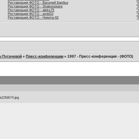
Реставрация ФОТО - Василий Барбье
"
Реставрация ФОТО - Shakespeare
"
Реставрация ФОТО - aleks75
"
Реставрация ФОТО - amid33
"
Реставрация ФОТО - Никита-92
"
ы Пугачевой
»
Пресс-конференции
»
1997 - Пресс-конференция - (ФОТО)