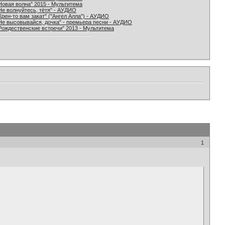
Новая волна" 2015 - Мультитема
Не волнуйтесь, тётя" - АУДИО
Хрен-то вам закат" ("Ангел Алла") - АУДИО
Не высовывайся, дочка" - премьера песни - АУДИО
Рождественские встречи" 2013 - Мультитема
1