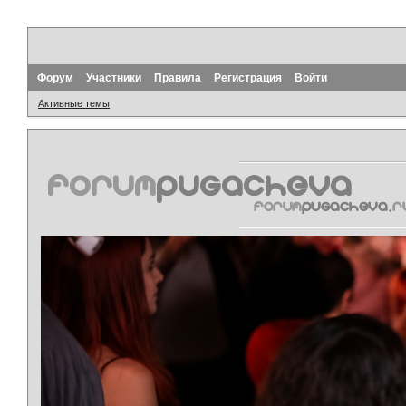
Форум
Участники
Правила
Регистрация
Войти
Активные темы