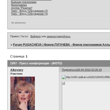
Бывшие поклонники
Фонограмма
группа "Рецитал"
Трёп - Флуд / Обсуждение (2)
Трёп - Флуд / Обсуждение (3)
тв анонсы:
Привет, Гость!
Войдите
или
зарегистрируйтесь
.
»
Forum PUGACHEVA | Форум ПУГАЧЕВА - Форум поклонников Алл
Страница:
1
1997 - Пресс-конференция - (ФОТО)
Alkeypro
Поделиться
28-04-2010 03:26:19
Участник
+2