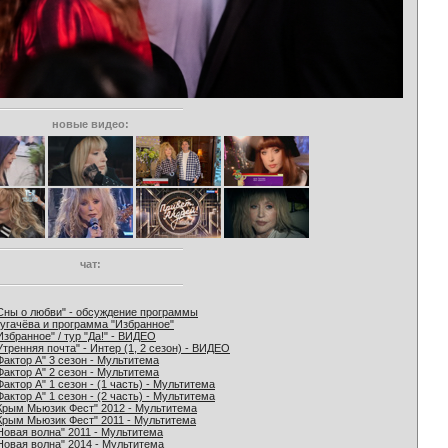
новые видео:
чат:
Сны о любви" - обсуждение программы
угачёва и программа "Избранное"
Избранное" / тур "Да!" - ВИДЕО
Утренняя почта" - Интер (1, 2 сезон) - ВИДЕО
Фактор А" 3 сезон - Мультитема
Фактор А" 2 сезон - Мультитема
Фактор А" 1 сезон - (1 часть) - Мультитема
Фактор А" 1 сезон - (2 часть) - Мультитема
Крым Мьюзик Фест" 2012 - Мультитема
Крым Мьюзик Фест" 2011 - Мультитема
Новая волна" 2011 - Мультитема
Новая волна" 2014 - Мультитема