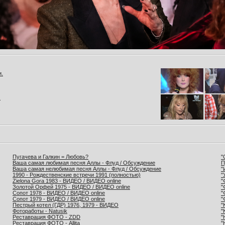
и.
.
Пугачева и Галкин = Любовь?
"
Ваша самая любимая песня Аллы - Флуд / Обсуждение
П
Ваша самая нелюбимая песня Аллы - Флуд / Обсуждение
"
1990 - Рождественские встречи 1991 (полностью)
"
Zielona Gora 1983 - ВИДЕО / ВИДЕО online
"
Золотой Орфей 1975 - ВИДЕО / ВИДЕО online
"
Сопот 1978 - ВИДЕО / ВИДЕО online
"
Сопот 1979 - ВИДЕО / ВИДЕО online
"
Пестрый котел (ГДР) 1976, 1979 - ВИДЕО
"
Фотоработы - Natusik
"
Реставрация ФОТО - ZDD
"
Реставрация ФОТО - Allita
"