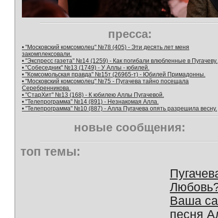
пресса:
• "Московский комсомолец" №78 (405) - Эти десять лет меня
закомплексовали.
• "Экспресс газета" №14 (1259) - Как погибали влюбленные в Пугачеву.
• "Собеседник" №13 (1749) - У Аллы - юбилей.
• "Комсомольская правда" №15т (26965-т) - Юбилей Примадонны.
• "Московский комсомолец" №75 - Пугачева тайно посещала
Серебренникова.
• "СтарХит" №13 (168) - К юбилею Аллы Пугачевой.
• "Телепрограмма" №14 (891) - Незнакомая Алла.
• "Телепрограмма" №10 (887) - Алла Пугачева опять разрешила весну.
новые сообщения:
топ темы:
Пугачев
Любовь
Ваша с
песня А