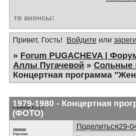
тв анонсы:
Привет, Гость!
Войдите
или
зарег
»
Forum PUGACHEVA | Форум
Аллы Пугачевой
»
Сольные 
Концертная программа "Женщ
1979-1980 - Концертная прог
Страница:
1
2
3
»
(ФОТО)
Поделиться
29-0
эмраан
Участник