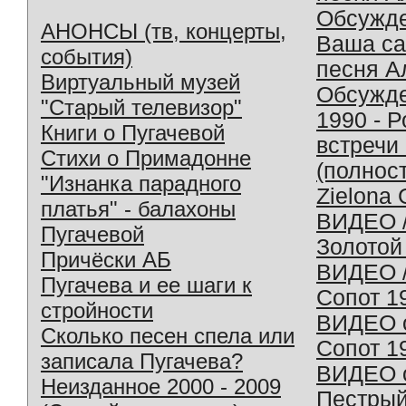
Обсужд
АНОНСЫ (тв, концерты,
Ваша с
события)
песня А
Виртуальный музей
Обсужд
"Старый телевизор"
1990 - 
Книги о Пугачевой
встречи
Стихи о Примадонне
(полнос
"Изнанка парадного
Zielona 
платья" - балахоны
ВИДЕО /
Пугачевой
Золотой
Причёски АБ
ВИДЕО /
Пугачева и ее шаги к
Сопот 1
стройности
ВИДЕО o
Сколько песен спела или
Сопот 1
записала Пугачева?
ВИДЕО o
Неизданное 2000 - 2009
Пестрый