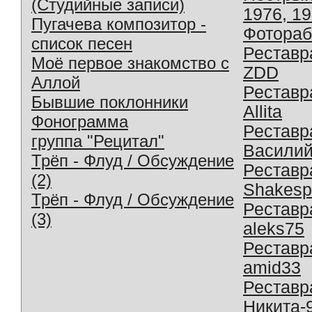
(Студийные записи)
1976, 1
Пугачева композитор -
Фотораб
список песен
Реставр
Моё первое знакомство с
ZDD
Аллой
Реставр
Бывшие поклонники
Allita
Фонограмма
Реставр
группа "Рецитал"
Василий
Трёп - Флуд / Обсуждение
Реставр
(2)
Shakesp
Трёп - Флуд / Обсуждение
Реставр
(3)
aleks75
Реставр
amid33
Реставр
Никита-