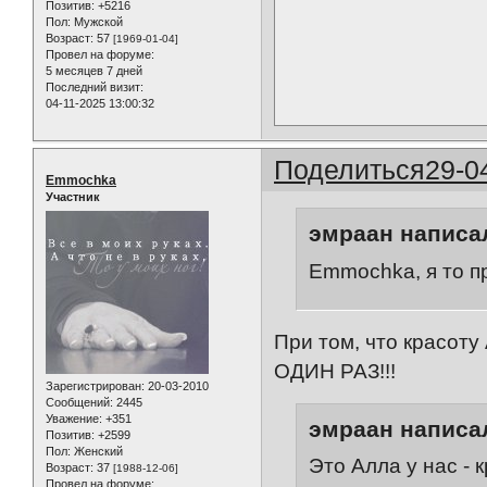
Позитив:
+5216
Пол:
Мужской
Возраст:
57
[1969-01-04]
Провел на форуме:
5 месяцев 7 дней
Последний визит:
04-11-2025 13:00:32
Поделиться
29-0
Emmochka
Участник
эмраан написал
Emmochka, я то пр
При том, что красот
ОДИН РАЗ!!!
Зарегистрирован
: 20-03-2010
Сообщений:
2445
Уважение:
+351
эмраан написал
Позитив:
+2599
Пол:
Женский
Это Алла у нас - 
Возраст:
37
[1988-12-06]
Провел на форуме: