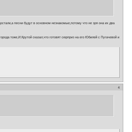
остали,а песни будут в основном незнакомые,потому что не зря она их два
орода тоже,И.Крутой сказал,что готовят сюрприз на его Юбилей с Пугачевой и
4