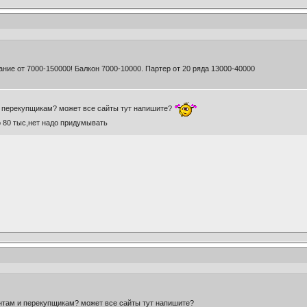
ание от 7000-150000! Балкон 7000-10000. Партер от 20 ряда 13000-40000
и перекупщикам? может все сайты тут напишите?
о 80 тыс,нет надо придумывать
нтам и перекупщикам? может все сайты тут напишите?