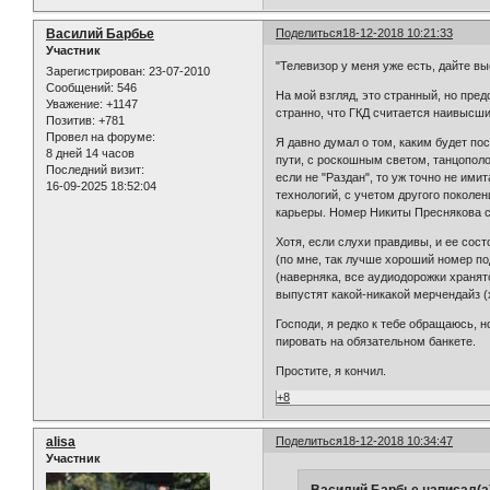
Василий Барбье
Поделиться
18-12-2018 10:21:33
Участник
"Телевизор у меня уже есть, дайте вы
Зарегистрирован
: 23-07-2010
Сообщений:
546
На мой взгляд, это странный, но пре
Уважение:
+1147
странно, что ГКД считается наивысш
Позитив:
+781
Провел на форуме:
Я давно думал о том, каким будет п
8 дней 14 часов
пути, с роскошным светом, танцополо
Последний визит:
если не "Раздан", то уж точно не им
16-09-2025 18:52:04
технологий, с учетом другого поколе
карьеры. Номер Никиты Преснякова с п
Хотя, если слухи правдивы, и ее сост
(по мне, так лучше хороший номер по
(наверняка, все аудиодорожки хранятс
выпустят какой-никакой мерчендайз (
Господи, я редко к тебе обращаюсь, 
пировать на обязательном банкете.
Простите, я кончил.
+8
alisa
Поделиться
18-12-2018 10:34:47
Участник