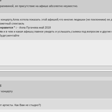
):
Крапивиной, ее присутствие на афише абсолютно неуместно.
концерту,Алла хотела показать этой афишей,что многие людишки (не поклонники) ее д
сюжетный спектакль
нравится " :
- Алла Пугачева май 2018
что
и в чем и какая афиша,главное увидеть и услышать,съемка под вопросом и другие г
будет,мечтайте
):
 концерту
ят артисты. Как Вам не стыдно?)