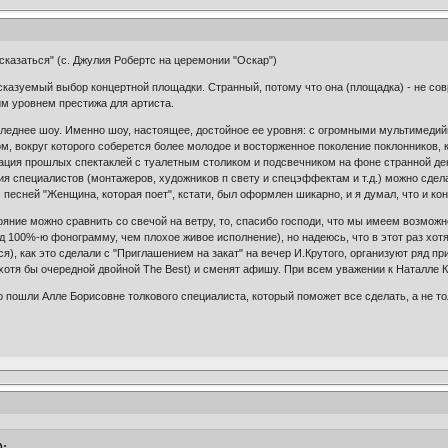
сказаться" (с. Джулия Робертс на церемонии "Оскар")
дсказуемый выбор концертной площадки. Странный, потому что она (площадка) - не сов
им уровнем престижа для артиста.
оследнее шоу. Именно шоу, настоящее, достойное ее уровня: с огромными мультимеди
м, вокруг которого соберется более молодое и восторженное поколение поклонников, ко
итация прошлых спектаклей с туалетным столиком и подсвечником на фоне странной дек
ния специалистов (монтажеров, художников п свету и спецэффектам и т.д.) можно сде
есней "Женщина, которая поет", кстати, был оформлен шикарно, и я думал, что и конц
ояние можно сравнить со свечой на ветру, то, спасибо господи, что мы имеем возможн
д 100%-ю фонограмму, чем плохое живое исполнение), но надеюсь, что в этот раз хот
я), как это сделали с "Приглашением на закат" на вечер И.Крутого, организуют ряд пр
хотя бы очередной двойной The Best) и сменят афишу. При всем уважении к Наталле 
но пошли Алле Борисовне толкового специалиста, который поможет все сделать, а не 