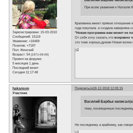
Василий Барбье написал(а
При всем уважении к Наталле 
Крапивина имеет прямое отношение к 
года покупала и создала наверняка 
Зарегистрирован
: 15-03-2010
"Новая программа вам может не по
Сообщений:
15119
От себя хочу сказать,что
всеравно 
Уважение:
+16469
это тоже хорошо,думаю Новая волна 
Позитив:
+7187
+3
Пол:
Женский
Возраст:
54
[1971-09-06]
Провел на форуме:
5 месяцев 1 день
Последний визит:
Сегодня 11:17:48
hakanson
Поделиться
18-12-2018 12:05:15
Участник
Василий Барбье написал(а
тему, посвященную последнему
Не последнему а крайнему, как говор
+3