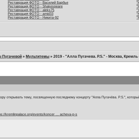
Реставрация ФОТО - Василий Барбье
"
Реставрация ФОТО - Shakespeare
"
Реставрация ФОТО - aleks75
"
Реставрация ФОТО - amid33
"
Реставрация ФОТО - Никита-92
"
ы Пугачевой
»
Мультитемы
»
2019 - "Алла Пугачева. P.S." - Москва, Кремль 
пору открывать тему, посвященную последнему концерту "Алла Пугачёва. P.S.", которы
ps://kremlinpalace.org/events/koncer … acheva-p-s