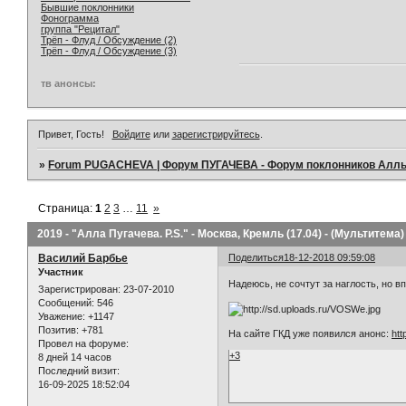
Бывшие поклонники
Фонограмма
группа "Рецитал"
Трёп - Флуд / Обсуждение (2)
Трёп - Флуд / Обсуждение (3)
тв анонсы:
Привет, Гость!
Войдите
или
зарегистрируйтесь
.
»
Forum PUGACHEVA | Форум ПУГАЧЕВА - Форум поклонников Алл
Страница:
1
2
3
…
11
»
2019 - "Алла Пугачева. P.S." - Москва, Кремль (17.04) - (Мультитема)
Василий Барбье
Поделиться
18-12-2018 09:59:08
Участник
Надеюсь, не сочтут за наглость, но в
Зарегистрирован
: 23-07-2010
Сообщений:
546
Уважение:
+1147
Позитив:
+781
На сайте ГКД уже появился анонс:
htt
Провел на форуме:
+3
8 дней 14 часов
Последний визит:
16-09-2025 18:52:04