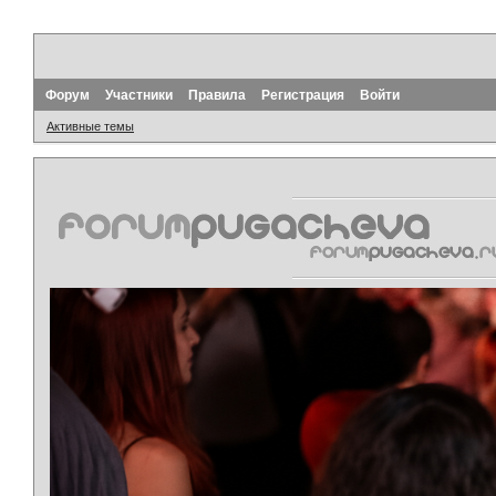
Форум
Участники
Правила
Регистрация
Войти
Активные темы