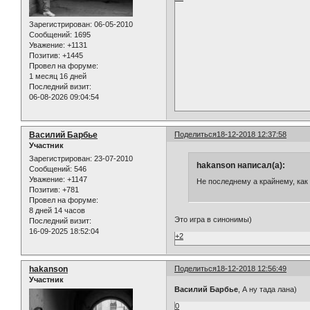
Зарегистрирован
: 06-05-2010
Сообщений:
1695
Уважение:
+1131
Позитив:
+1445
Провел на форуме:
1 месяц 16 дней
Последний визит:
06-08-2026 09:04:54
Василий Барбье
Поделиться
18-12-2018 12:37:58
Участник
Зарегистрирован
: 23-07-2010
hakanson написал(а):
Сообщений:
546
Уважение:
+1147
Не последнему а крайнему, как 
Позитив:
+781
Провел на форуме:
8 дней 14 часов
Это игра в синонимы)
Последний визит:
16-09-2025 18:52:04
+2
hakanson
Поделиться
18-12-2018 12:56:49
Участник
Василий Барбье
, А ну тада лана)
0