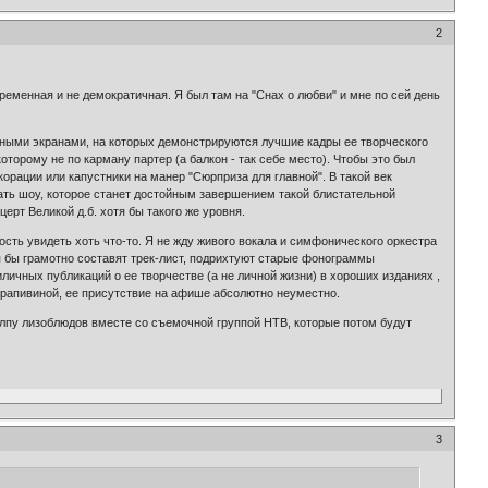
2
ременная и не демократичная. Я был там на "Снах о любви" и мне по сей день
йными экранами, на которых демонстрируются лучшие кадры ее творческого
торому не по карману партер (а балкон - так себе место). Чтобы это был
орации или капустники на манер "Сюрприза для главной". В такой век
лать шоу, которое станет достойным завершением такой блистательной
ерт Великой д.б. хотя бы такого же уровня.
ость увидеть хоть что-то. Я не жду живого вокала и симфонического оркестра
я бы грамотно составят трек-лист, подрихтуют старые фонограммы
иличных публикаций о ее творчестве (а не личной жизни) в хороших изданиях ,
Крапивиной, ее присутствие на афише абсолютно неуместно.
толпу лизоблюдов вместе со съемочной группой НТВ, которые потом будут
3