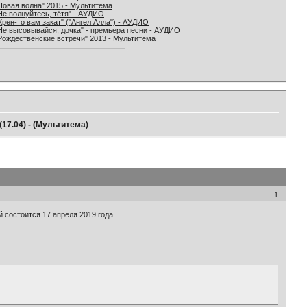
Новая волна" 2015 - Мультитема
Не волнуйтесь, тётя" - АУДИО
Хрен-то вам закат" ("Ангел Алла") - АУДИО
Не высовывайся, дочка" - премьера песни - АУДИО
Рождественские встречи" 2013 - Мультитема
(17.04) - (Мультитема)
1
й состоится 17 апреля 2019 года.