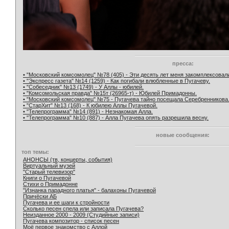
пресса:
• "Московский комсомолец" №78 (405) - Эти десять лет меня закомплексовал
• "Экспресс газета" №14 (1259) - Как погибали влюбленные в Пугачеву.
• "Собеседник" №13 (1749) - У Аллы - юбилей.
• "Комсомольская правда" №15т (26965-т) - Юбилей Примадонны.
• "Московский комсомолец" №75 - Пугачева тайно посещала Серебренникова
• "СтарХит" №13 (168) - К юбилею Аллы Пугачевой.
• "Телепрограмма" №14 (891) - Незнакомая Алла.
• "Телепрограмма" №10 (887) - Алла Пугачева опять разрешила весну.
новые сообщения:
топ темы:
АНОНСЫ (тв, концерты, события)
Виртуальный музей
"Старый телевизор"
Книги о Пугачевой
Стихи о Примадонне
"Изнанка парадного платья" - балахоны Пугачевой
Причёски АБ
Пугачева и ее шаги к стройности
Сколько песен спела или записала Пугачева?
Неизданное 2000 - 2009 (Студийные записи)
Пугачева композитор - список песен
Моё первое знакомство с Аллой