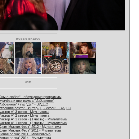
новые видео:
чат:
Сны о любви" - обсуждение программы
угачёва и программа "Избранное"
Избранное" / тур "Да!" - ВИДЕО
Утренняя почта" - Интер (1, 2 сезон) - ВИДЕО
Фактор А" 3 сезон - Мультитема
Фактор А" 2 сезон - Мультитема
Фактор А" 1 сезон - (1 часть) - Мультитема
Фактор А" 1 сезон - (2 часть) - Мультитема
Крым Мьюзик Фест" 2012 - Мультитема
Крым Мьюзик Фест" 2011 - Мультитема
Новая волна" 2011 - Мультитема
Новая волна" 2014 - Мультитема