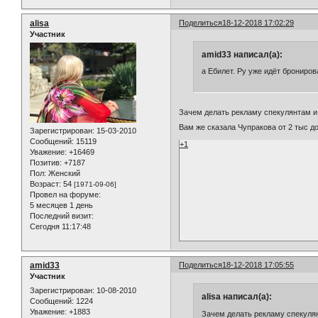
alisa
Поделиться
18-12-2018 17:02:29
Участник
amid33 написал(а):
а Eбилет. Ру уже идёт брониров
Зачем делать рекламу спекулянтам 
Вам же сказала Чупракова от 2 тыс д
Зарегистрирован
: 15-03-2010
Сообщений:
15119
+1
Уважение:
+16469
Позитив:
+7187
Пол:
Женский
Возраст:
54
[1971-09-06]
Провел на форуме:
5 месяцев 1 день
Последний визит:
Сегодня 11:17:48
amid33
Поделиться
18-12-2018 17:05:55
Участник
Зарегистрирован
: 10-08-2010
alisa написал(а):
Сообщений:
1224
Уважение:
+1883
Зачем делать рекламу спекуля