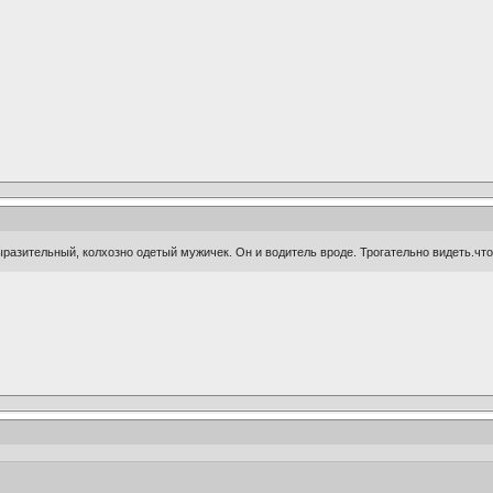
ыразительный, колхозно одетый мужичек. Он и водитель вроде. Трогательно видеть.чт