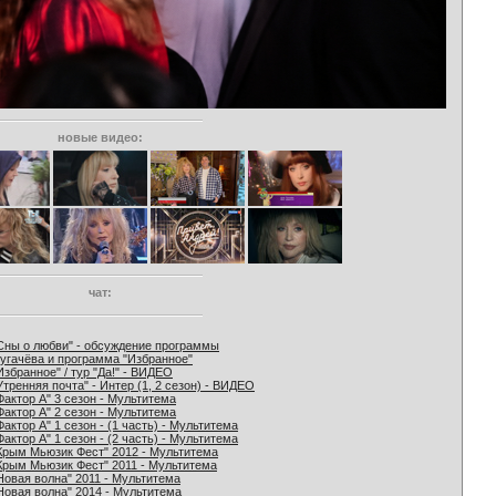
новые видео:
чат:
Сны о любви" - обсуждение программы
угачёва и программа "Избранное"
Избранное" / тур "Да!" - ВИДЕО
Утренняя почта" - Интер (1, 2 сезон) - ВИДЕО
Фактор А" 3 сезон - Мультитема
Фактор А" 2 сезон - Мультитема
Фактор А" 1 сезон - (1 часть) - Мультитема
Фактор А" 1 сезон - (2 часть) - Мультитема
Крым Мьюзик Фест" 2012 - Мультитема
Крым Мьюзик Фест" 2011 - Мультитема
Новая волна" 2011 - Мультитема
Новая волна" 2014 - Мультитема