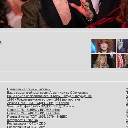
и.
.
Пугачева и Галкин = Любовь?
"
Ваша самая любимая песня Аллы - Флуд / Обсуждение
П
Ваша самая нелюбимая песня Аллы - Флуд / Обсуждение
"
1990 - Рождественские встречи 1991 (полностью)
"
Zielona Gora 1983 - ВИДЕО / ВИДЕО online
"
Золотой Орфей 1975 - ВИДЕО / ВИДЕО online
"
Сопот 1978 - ВИДЕО / ВИДЕО online
"
Сопот 1979 - ВИДЕО / ВИДЕО online
"
Пестрый котел (ГДР) 1976, 1979 - ВИДЕО
"
Фотоработы - Natusik
"
Реставрация ФОТО - ZDD
"
Реставрация ФОТО - Allita
"