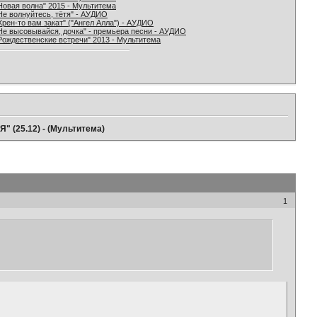
Новая волна" 2015 - Мультитема
Не волнуйтесь, тётя" - АУДИО
Хрен-то вам закат" ("Ангел Алла") - АУДИО
Не высовывайся, дочка" - премьера песни - АУДИО
Рождественские встречи" 2013 - Мультитема
" (25.12) - (Мультитема)
1