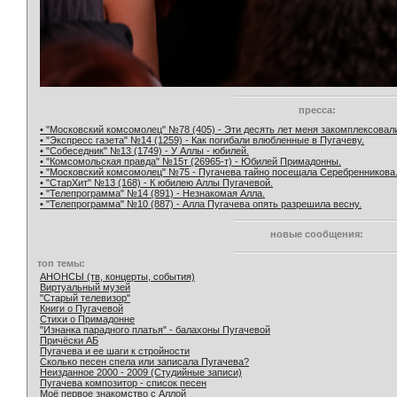
пресса:
• "Московский комсомолец" №78 (405) - Эти десять лет меня закомплексовал
• "Экспресс газета" №14 (1259) - Как погибали влюбленные в Пугачеву.
• "Собеседник" №13 (1749) - У Аллы - юбилей.
• "Комсомольская правда" №15т (26965-т) - Юбилей Примадонны.
• "Московский комсомолец" №75 - Пугачева тайно посещала Серебренникова
• "СтарХит" №13 (168) - К юбилею Аллы Пугачевой.
• "Телепрограмма" №14 (891) - Незнакомая Алла.
• "Телепрограмма" №10 (887) - Алла Пугачева опять разрешила весну.
новые сообщения:
топ темы:
АНОНСЫ (тв, концерты, события)
Виртуальный музей
"Старый телевизор"
Книги о Пугачевой
Стихи о Примадонне
"Изнанка парадного платья" - балахоны Пугачевой
Причёски АБ
Пугачева и ее шаги к стройности
Сколько песен спела или записала Пугачева?
Неизданное 2000 - 2009 (Студийные записи)
Пугачева композитор - список песен
Моё первое знакомство с Аллой