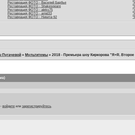
Реставрация ФОТО - Василий Барбье
"
Реставрация ФОТО - Shakespeare
"
Реставрация ФОТО - aleks75
"
Реставрация ФОТО - amid33
"
Реставрация ФОТО - Никита-92
"
ы Пугачевой
»
Мультитемы
»
2018 - Премьера шоу Киркорова "Я+R. Второе Я
ма)
 -
войдите
или
зарегистрируйтесь
.