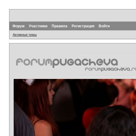
Форум
Участники
Правила
Регистрация
Войти
Активные темы