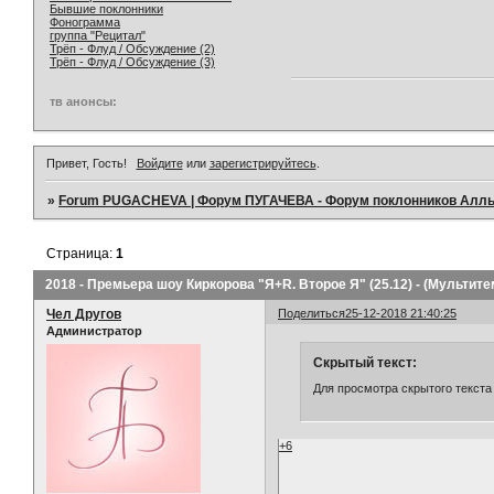
Бывшие поклонники
Фонограмма
группа "Рецитал"
Трёп - Флуд / Обсуждение (2)
Трёп - Флуд / Обсуждение (3)
тв анонсы:
Привет, Гость!
Войдите
или
зарегистрируйтесь
.
»
Forum PUGACHEVA | Форум ПУГАЧЕВА - Форум поклонников Алл
Страница:
1
2018 - Премьера шоу Киркорова "Я+R. Второе Я" (25.12) - (Мультите
Чел Другов
Поделиться
25-12-2018 21:40:25
Администратор
Скрытый текст:
Для просмотра скрытого текста
+6