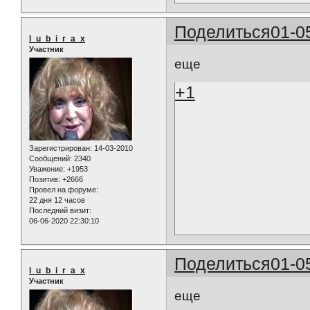
Поделиться
01-0
l_u_b_i_r_a_x
Участник
еще
+1
Зарегистрирован
: 14-03-2010
Сообщений:
2340
Уважение:
+1953
Позитив:
+2666
Провел на форуме:
22 дня 12 часов
Последний визит:
06-06-2020 22:30:10
Поделиться
01-0
l_u_b_i_r_a_x
Участник
еще