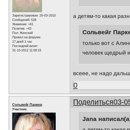
а детям-то какая разн
Зарегистрирован
: 25-03-2010
Сообщений:
528
Уважение:
+61
Позитив:
+43
Сольвейг Парке
Пол:
Женский
Провел на форуме:
17 дней 1 час
только вот с Алин
Последний визит:
31-10-2012 11:58:15
человек щедрый и
всеее, не надо дальше
0
Поделиться
03-0
Сольвейг Паркер
Участник
Jana написал(а
а детям-то какая 