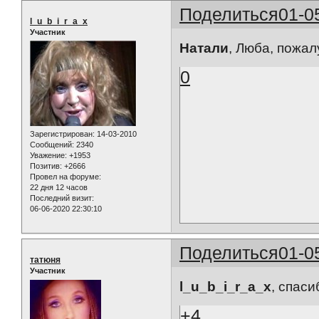
Поделиться
01-0
l_u_b_i_r_a_x
Участник
Натали
, Люба, пожал
0
Зарегистрирован
: 14-03-2010
Сообщений:
2340
Уважение:
+1953
Позитив:
+2666
Провел на форуме:
22 дня 12 часов
Последний визит:
06-06-2020 22:30:10
Поделиться
01-0
татюня
Участник
l_u_b_i_r_a_x
, спаси
+4