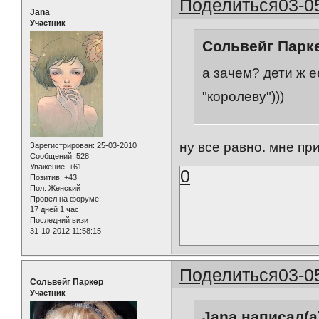
Поделиться
03-0
Jana
Участник
Сольвейг Парке
а зачем? дети ж е
"королеву")))
ну все равно. мне пр
Зарегистрирован
: 25-03-2010
Сообщений:
528
Уважение:
+61
0
Позитив:
+43
Пол:
Женский
Провел на форуме:
17 дней 1 час
Последний визит:
31-10-2012 11:58:15
Поделиться
03-0
Сольвейг Паркер
Участник
Jana написал(а