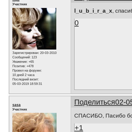
Участник
l_u_b_i_r_a_x
, спас
0
Зарегистрирован
: 20-03-2010
Сообщений:
123
Уважение:
+65
Позитив:
+478
Провел на форуме:
10 дней 2 часа
Последний визит:
05-03-2019 18:59:31
Поделиться
02-0
sasa
Участник
СПАСИБО, Пасибо бо
+1