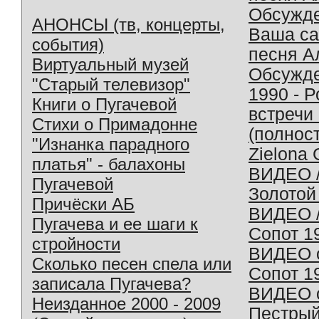
Обсужд
АНОНСЫ (тв, концерты,
Ваша с
события)
песня А
Виртуальный музей
Обсужд
"Старый телевизор"
1990 - 
Книги о Пугачевой
встречи
Стихи о Примадонне
(полнос
"Изнанка парадного
Zielona 
платья" - балахоны
ВИДЕО /
Пугачевой
Золотой
Причёски АБ
ВИДЕО /
Пугачева и ее шаги к
Сопот 1
стройности
ВИДЕО o
Сколько песен спела или
Сопот 1
записала Пугачева?
ВИДЕО o
Неизданное 2000 - 2009
Пестрый