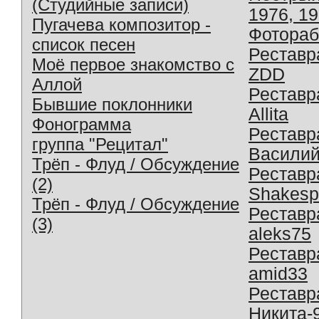
(Студийные записи)
1976, 1
Пугачева композитор -
Фотораб
список песен
Реставр
Моё первое знакомство с
ZDD
Аллой
Реставр
Бывшие поклонники
Allita
Фонограмма
Реставр
группа "Рецитал"
Василий
Трёп - Флуд / Обсуждение
Реставр
(2)
Shakesp
Трёп - Флуд / Обсуждение
Реставр
(3)
aleks75
Реставр
amid33
Реставр
Никита-