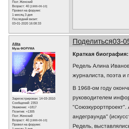
Пол:
Женский
Возраст:
40
[1986-06-10]
Провел на форуме:
1 месяц 3 дня
Последний визит:
03-01-2020 16:08:33
Поделиться
03-0
Allita
Муза ФОРУМА
Краткая биография:
Редель Алина Иванов
журналиста, поэта и
В 1968-ом году окон
руководителем инфор
Зарегистрирован
: 14-03-2010
Сообщений:
2353
"Союзкурортпроект". 
Уважение:
+1817
Позитив:
+1305
андеграунда" (искус
Пол:
Женский
Возраст:
40
[1986-06-10]
Провел на форуме:
Редель, выставлялись
1 месяц 3 дня