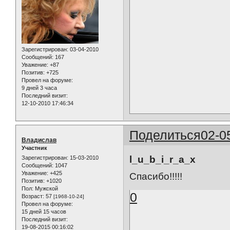
Зарегистрирован
: 03-04-2010
Сообщений:
167
Уважение:
+87
Позитив:
+725
Провел на форуме:
9 дней 3 часа
Последний визит:
12-10-2010 17:46:34
Поделиться
02-0
Владислав
Участник
l_u_b_i_r_a_x
Зарегистрирован
: 15-03-2010
Сообщений:
1047
Уважение:
+425
Спасибо!!!!!
Позитив:
+1020
Пол:
Мужской
0
Возраст:
57
[1968-10-24]
Провел на форуме:
15 дней 15 часов
Последний визит:
19-08-2015 00:16:02