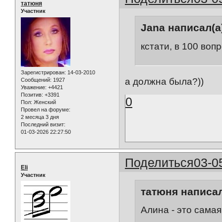
татюня
Участник
Jana написал(а
кстати, в 100 воп
Зарегистрирован
: 14-03-2010
а должна была?))
Сообщений:
1927
Уважение:
+4421
Позитив:
+3391
0
Пол:
Женский
Провел на форуме:
2 месяца 3 дня
Последний визит:
01-03-2026 22:27:50
Поделиться
03-0
Eli
Участник
татюня написал
Алина - это самая