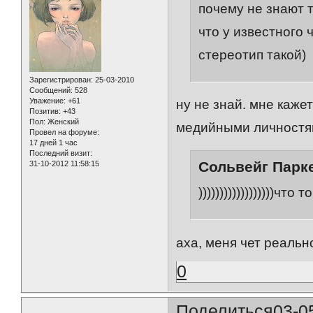
почему не знают т
что у известного 
стереотип такой)
Зарегистрирован
: 25-03-2010
Сообщений:
528
Уважение:
+61
ну не знай. мне каже
Позитив:
+43
Пол:
Женский
медийными личностям
Провел на форуме:
17 дней 1 час
Последний визит:
Сольвейг Парке
31-10-2012 11:58:15
))))))))))))))))))что
аха, меня чет реальн
0
Поделиться
03-0