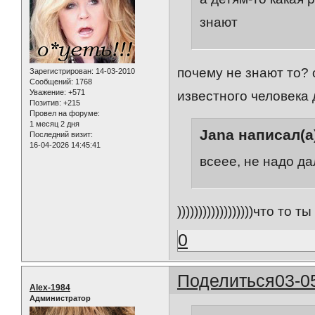
знают
почему не знают то? 
Зарегистрирован
: 14-03-2010
Сообщений:
1768
Уважение:
+571
известного человека 
Позитив:
+215
Провел на форуме:
1 месяц 2 дня
Jana написал(а
Последний визит:
16-04-2026 14:45:41
всеее, не надо дал
))))))))))))))))))что то 
0
Поделиться
03-0
Alex-1984
Администратор