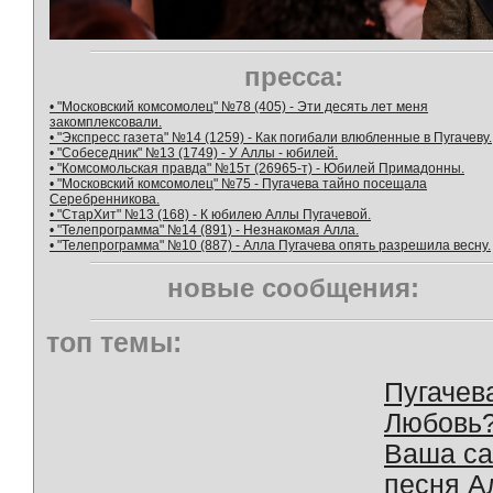
пресса:
• "Московский комсомолец" №78 (405) - Эти десять лет меня
закомплексовали.
• "Экспресс газета" №14 (1259) - Как погибали влюбленные в Пугачеву.
• "Собеседник" №13 (1749) - У Аллы - юбилей.
• "Комсомольская правда" №15т (26965-т) - Юбилей Примадонны.
• "Московский комсомолец" №75 - Пугачева тайно посещала
Серебренникова.
• "СтарХит" №13 (168) - К юбилею Аллы Пугачевой.
• "Телепрограмма" №14 (891) - Незнакомая Алла.
• "Телепрограмма" №10 (887) - Алла Пугачева опять разрешила весну.
новые сообщения:
топ темы:
Пугачев
Любовь
Ваша с
песня А