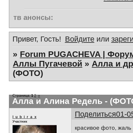
тв анонсы:
Привет, Гость!
Войдите
или
зарег
»
Forum PUGACHEVA | Форум
Аллы Пугачевой
»
Алла и др
(ФОТО)
Страница:
1
2
»
Алла и Алина Редель - (ФОТ
Поделиться
01-0
l_u_b_i_r_a_x
Участник
красивое фото, жаль