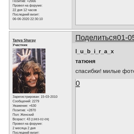
Позитив:
+2666
Провел на форуме:
22 дня 12 часов
Последний визит:
06-06-2020 22:30:10
Поделиться
01-0
Tanya Sharay
Участник
l_u_b_i_r_a_x
татюня
спасибки! милые фот
0
Зарегистрирован
: 15-03-2010
Сообщений:
2279
Уважение:
+630
Позитив:
+2870
Пол:
Женский
Возраст:
43
[1983-02-09]
Провел на форуме:
2 месяца 2 дня
Последний визит: