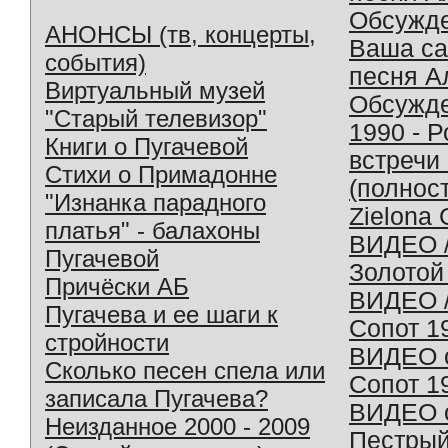
Обсужд
АНОНСЫ (тв, концерты,
Ваша с
события)
песня А
Виртуальный музей
Обсужд
"Старый телевизор"
1990 - 
Книги о Пугачевой
встречи
Стихи о Примадонне
(полнос
"Изнанка парадного
Zielona 
платья" - балахоны
ВИДЕО /
Пугачевой
Золотой
Причёски АБ
ВИДЕО /
Пугачева и ее шаги к
Сопот 1
стройности
ВИДЕО o
Сколько песен спела или
Сопот 1
записала Пугачева?
ВИДЕО o
Неизданное 2000 - 2009
Пестрый