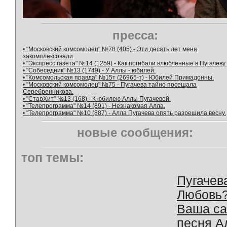
пресса:
• "Московский комсомолец" №78 (405) - Эти десять лет меня
закомплексовали.
• "Экспресс газета" №14 (1259) - Как погибали влюбленные в Пугачеву.
• "Собеседник" №13 (1749) - У Аллы - юбилей.
• "Комсомольская правда" №15т (26965-т) - Юбилей Примадонны.
• "Московский комсомолец" №75 - Пугачева тайно посещала
Серебренникова.
• "СтарХит" №13 (168) - К юбилею Аллы Пугачевой.
• "Телепрограмма" №14 (891) - Незнакомая Алла.
• "Телепрограмма" №10 (887) - Алла Пугачева опять разрешила весну.
новые сообщения:
топ темы:
Пугачев
Любовь
Ваша с
песня А