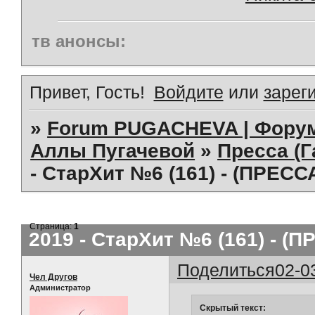
тв анонсы:
Привет, Гость!
Войдите
или
зарег
»
Forum PUGACHEVA | Форум
Аллы Пугачевой
»
Пресса (Г
- СтарХит №6 (161) - (ПРЕСС
Страница:
1
2019 - СтарХит №6 (161) - (
Поделиться
02-0
Чел Другов
Администратор
Скрытый текст: