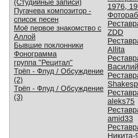
(Студийные записи)
1976, 1
Пугачева композитор -
Фотораб
список песен
Реставр
Моё первое знакомство с
ZDD
Аллой
Реставр
Бывшие поклонники
Allita
Фонограмма
Реставр
группа "Рецитал"
Василий
Трёп - Флуд / Обсуждение
Реставр
(2)
Shakesp
Трёп - Флуд / Обсуждение
Реставр
(3)
aleks75
Реставр
amid33
Реставр
Никита-