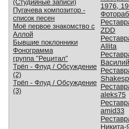
(Студийные записи)
1976, 1
Пугачева композитор -
Фотораб
список песен
Реставр
Моё первое знакомство с
ZDD
Аллой
Реставр
Бывшие поклонники
Allita
Фонограмма
Реставр
группа "Рецитал"
Василий
Трёп - Флуд / Обсуждение
Реставр
(2)
Shakesp
Трёп - Флуд / Обсуждение
Реставр
(3)
aleks75
Реставр
amid33
Реставр
Никита-