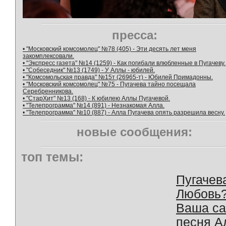
пресса:
• "Московский комсомолец" №78 (405) - Эти десять лет меня
закомплексовали.
• "Экспресс газета" №14 (1259) - Как погибали влюбленные в Пугачеву.
• "Собеседник" №13 (1749) - У Аллы - юбилей.
• "Комсомольская правда" №15т (26965-т) - Юбилей Примадонны.
• "Московский комсомолец" №75 - Пугачева тайно посещала
Серебренникова.
• "СтарХит" №13 (168) - К юбилею Аллы Пугачевой.
• "Телепрограмма" №14 (891) - Незнакомая Алла.
• "Телепрограмма" №10 (887) - Алла Пугачева опять разрешила весну.
новые сообщения:
топ темы:
Пугачев
Любовь
Ваша с
песня А