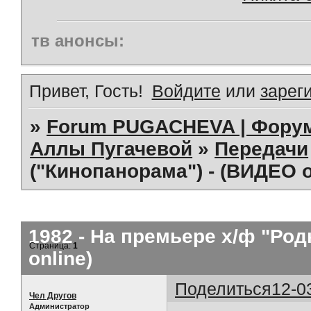
тв анонсы:
Привет, Гость!
Войдите
или
зарег
»
Forum PUGACHEVA | Форум
Аллы Пугачевой
»
Передачи
("Кинопанорама") - (ВИДЕО o
1982 - На премьере х/ф "Род
Страница:
1
online)
Поделиться
12-0
Чел Другов
Администратор