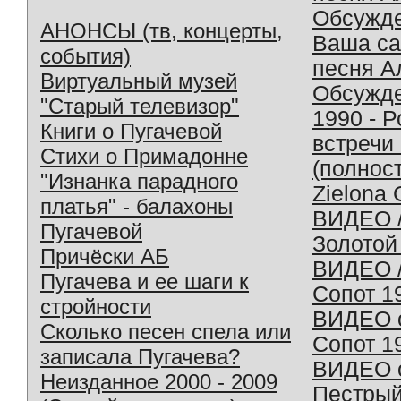
Обсужд
АНОНСЫ (тв, концерты,
Ваша с
события)
песня А
Виртуальный музей
Обсужд
"Старый телевизор"
1990 - 
Книги о Пугачевой
встречи
Стихи о Примадонне
(полнос
"Изнанка парадного
Zielona 
платья" - балахоны
ВИДЕО /
Пугачевой
Золотой
Причёски АБ
ВИДЕО /
Пугачева и ее шаги к
Сопот 1
стройности
ВИДЕО o
Сколько песен спела или
Сопот 1
записала Пугачева?
ВИДЕО o
Неизданное 2000 - 2009
Пестрый