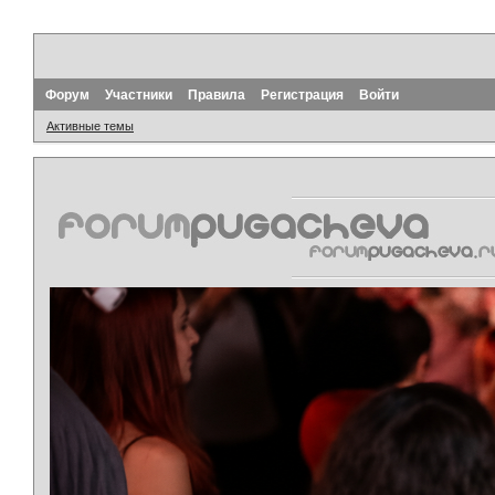
Форум
Участники
Правила
Регистрация
Войти
Активные темы