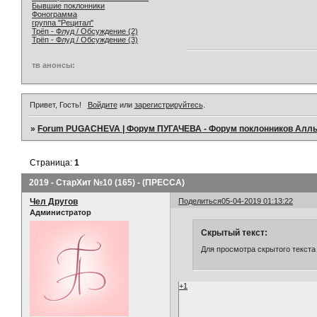
Бывшие поклонники
Фонограмма
группа "Рецитал"
Трёп - Флуд / Обсуждение (2)
Трёп - Флуд / Обсуждение (3)
тв анонсы:
Привет, Гость!
Войдите
или
зарегистрируйтесь
.
»
Forum PUGACHEVA | Форум ПУГАЧЕВА - Форум поклонников Алл
Страница:
1
2019 - СтарХит №10 (165) - (ПРЕССА)
Чел Другов
Поделиться
05-04-2019 01:13:22
Администратор
Скрытый текст:
Для просмотра скрытого текста
+1