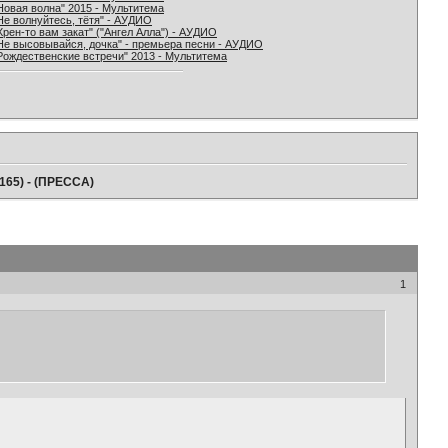
Новая волна" 2015 - Мультитема
Не волнуйтесь, тётя" - АУДИО
Хрен-то вам закат" ("Ангел Алла") - АУДИО
Не высовывайся, дочка" - премьера песни - АУДИО
Рождественские встречи" 2013 - Мультитема
165) - (ПРЕССА)
1