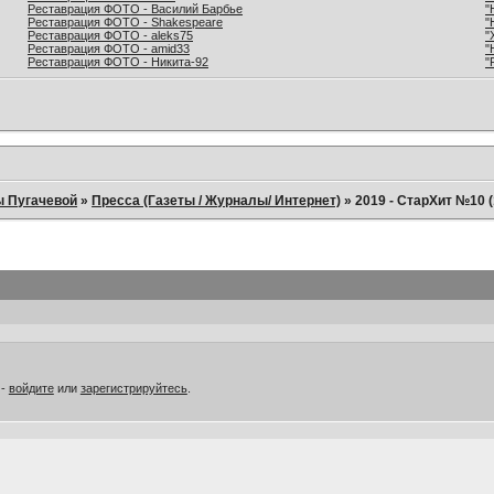
Реставрация ФОТО - Василий Барбье
"
Реставрация ФОТО - Shakespeare
"
Реставрация ФОТО - aleks75
"
Реставрация ФОТО - amid33
"
Реставрация ФОТО - Никита-92
"
ы Пугачевой
»
Пресса (Газеты / Журналы/ Интернет)
»
2019 - СтарХит №10 (
 -
войдите
или
зарегистрируйтесь
.