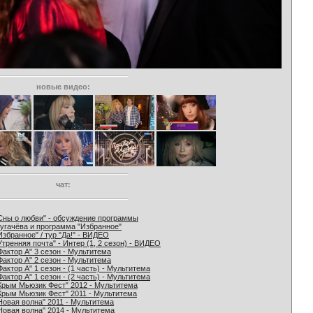
новые видео:
чат:
Сны о любви" - обсуждение программы
угачёва и программа "Избранное"
Избранное" / тур "Да!" - ВИДЕО
Утренняя почта" - Интер (1, 2 сезон) - ВИДЕО
Фактор А" 3 сезон - Мультитема
Фактор А" 2 сезон - Мультитема
Фактор А" 1 сезон - (1 часть) - Мультитема
Фактор А" 1 сезон - (2 часть) - Мультитема
Крым Мьюзик Фест" 2012 - Мультитема
Крым Мьюзик Фест" 2011 - Мультитема
Новая волна" 2011 - Мультитема
Новая волна" 2014 - Мультитема