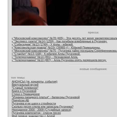
пресса:
• "Московский комсомолец" №78 (405) - Эти десять лет меня закомплексовал
• "Экспресс газета" №14 (1259) - Как погибали влюбленные в Пугачеву.
• "Собеседник" №13 (1749) - У Аллы - юбилей.
• "Комсомольская правда" №15т (26965-т) - Юбилей Примадонны.
• "Московский комсомолец" №75 - Пугачева тайно посещала Серебренникова
• "СтарХит" №13 (168) - К юбилею Аллы Пугачевой.
• "Телепрограмма" №14 (891) - Незнакомая Алла.
• "Телепрограмма" №10 (887) - Алла Пугачева опять разрешила весну.
новые сообщения:
топ темы:
АНОНСЫ (тв, концерты, события)
Виртуальный музей
"Старый телевизор"
Книги о Пугачевой
Стихи о Примадонне
"Изнанка парадного платья" - балахоны Пугачевой
Причёски АБ
Пугачева и ее шаги к стройности
Сколько песен спела или записала Пугачева?
Неизданное 2000 - 2009 (Студийные записи)
Пугачева композитор - список песен
Моё первое знакомство с Аллой