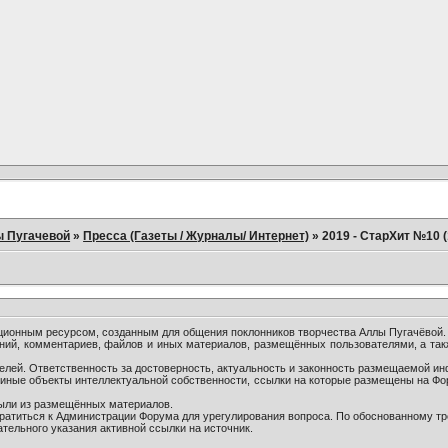
ы Пугачевой
»
Пресса (Газеты / Журналы/ Интернет)
»
2019 - СтарХит №10 (
онным ресурсом, созданным для общения поклонников творчества Аллы Пугачёвой.
ний, комментариев, файлов и иных материалов, размещённых пользователями, а так
лей. Ответственность за достоверность, актуальность и законность размещаемой ин
и иные объекты интеллектуальной собственности, ссылки на которые размещены на Ф
были из размещённых материалов.
братиться к Администрации Форума для урегулирования вопроса. По обоснованному т
тельного указания активной ссылки на источник.