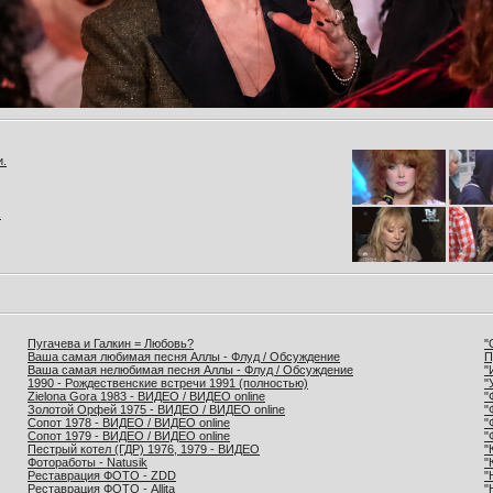
и.
.
Пугачева и Галкин = Любовь?
"
Ваша самая любимая песня Аллы - Флуд / Обсуждение
П
Ваша самая нелюбимая песня Аллы - Флуд / Обсуждение
"
1990 - Рождественские встречи 1991 (полностью)
"
Zielona Gora 1983 - ВИДЕО / ВИДЕО online
"
Золотой Орфей 1975 - ВИДЕО / ВИДЕО online
"
Сопот 1978 - ВИДЕО / ВИДЕО online
"
Сопот 1979 - ВИДЕО / ВИДЕО online
"
Пестрый котел (ГДР) 1976, 1979 - ВИДЕО
"
Фотоработы - Natusik
"
Реставрация ФОТО - ZDD
"
Реставрация ФОТО - Allita
"