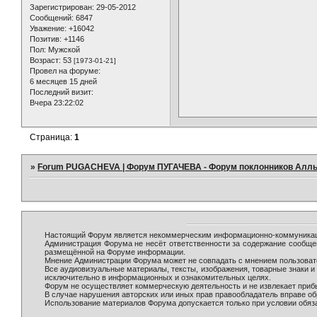
Зарегистрирован
: 29-05-2012
Сообщений:
6847
Уважение:
+16042
Позитив:
+1146
Пол:
Мужской
Возраст:
53
[1973-01-21]
Провел на форуме:
6 месяцев 15 дней
Последний визит:
Вчера 23:22:02
Страница:
1
»
Forum PUGACHEVA | Форум ПУГАЧЕВА - Форум поклонников Алл
Настоящий Форум является некоммерческим информационно-коммуникаци
Администрация Форума не несёт ответственности за содержание сообще
размещённой на Форуме информации.
Мнение Администрации Форума может не совпадать с мнением пользовате
Все аудиовизуальные материалы, тексты, изображения, товарные знаки 
исключительно в информационных и ознакомительных целях.
Форум не осуществляет коммерческую деятельность и не извлекает при
В случае нарушения авторских или иных прав правообладатель вправе о
Использование материалов Форума допускается только при условии обяза