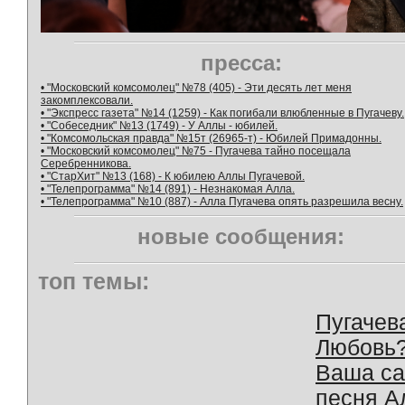
пресса:
• "Московский комсомолец" №78 (405) - Эти десять лет меня
закомплексовали.
• "Экспресс газета" №14 (1259) - Как погибали влюбленные в Пугачеву.
• "Собеседник" №13 (1749) - У Аллы - юбилей.
• "Комсомольская правда" №15т (26965-т) - Юбилей Примадонны.
• "Московский комсомолец" №75 - Пугачева тайно посещала
Серебренникова.
• "СтарХит" №13 (168) - К юбилею Аллы Пугачевой.
• "Телепрограмма" №14 (891) - Незнакомая Алла.
• "Телепрограмма" №10 (887) - Алла Пугачева опять разрешила весну.
новые сообщения:
топ темы:
Пугачев
Любовь
Ваша с
песня А