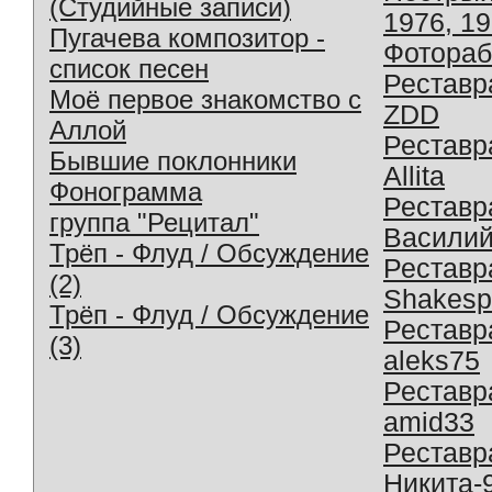
(Студийные записи)
1976, 1
Пугачева композитор -
Фотораб
список песен
Реставр
Моё первое знакомство с
ZDD
Аллой
Реставр
Бывшие поклонники
Allita
Фонограмма
Реставр
группа "Рецитал"
Василий
Трёп - Флуд / Обсуждение
Реставр
(2)
Shakesp
Трёп - Флуд / Обсуждение
Реставр
(3)
aleks75
Реставр
amid33
Реставр
Никита-