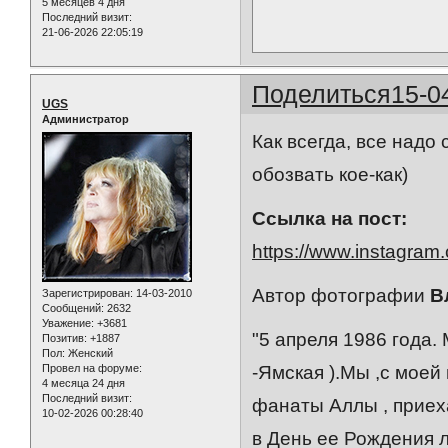
5 месяцев 4 дня
Последний визит:
21-06-2026 22:05:19
Поделиться
15-0
UGS
Администратор
Как всегда, все надо 
обозвать кое-как)
Ссылка на пост:
https://www.instagr
Автор фотографии
В
Зарегистрирован
: 14-03-2010
Сообщений:
2632
Уважение:
+3681
"5 апреля 1986 года. 
Позитив:
+1887
Пол:
Женский
Провел на форуме:
-Ямская ).Мы ,с мое
4 месяца 24 дня
Последний визит:
фанаты Аллы , приеха
10-02-2026 00:28:40
в День ее Рождения л