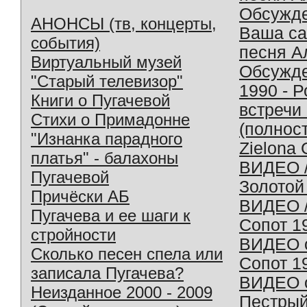
Обсужд
АНОНСЫ (тв, концерты,
Ваша с
события)
песня А
Виртуальный музей
Обсужд
"Старый телевизор"
1990 - 
Книги о Пугачевой
встречи
Стихи о Примадонне
(полнос
"Изнанка парадного
Zielona 
платья" - балахоны
ВИДЕО /
Пугачевой
Золотой
Причёски АБ
ВИДЕО /
Пугачева и ее шаги к
Сопот 1
стройности
ВИДЕО o
Сколько песен спела или
Сопот 1
записала Пугачева?
ВИДЕО o
Неизданное 2000 - 2009
Пестрый