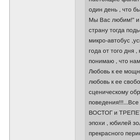
один день , что б
Мы Вас любим!" и 
страну тогда подь
микро-автобус ,ус
года от того дня 
понимаю , что на
Любовь к ее мощн
любовь к ее своб
сценическому обр
поведения!!!...Вс
ВОСТОГ и ТРЕПЕТ!
эпохи , юбилей зо
прекрасного пери