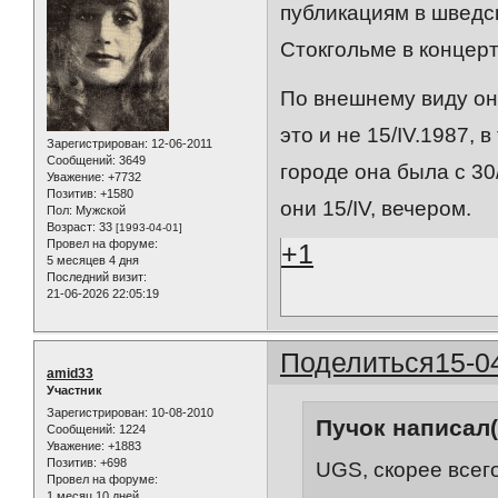
публикациям в шведс
Стокгольме в концерт
По внешнему виду она
это и не 15/IV.1987,
Зарегистрирован
: 12-06-2011
Сообщений:
3649
городе она была с 30/
Уважение:
+7732
Позитив:
+1580
они 15/IV, вечером.
Пол:
Мужской
Возраст:
33
[1993-04-01]
Провел на форуме:
+1
5 месяцев 4 дня
Последний визит:
21-06-2026 22:05:19
Поделиться
15-0
amid33
Участник
Зарегистрирован
: 10-08-2010
Пучок написал(
Сообщений:
1224
Уважение:
+1883
Позитив:
+698
UGS, скорее всего,
Провел на форуме:
1 месяц 10 дней