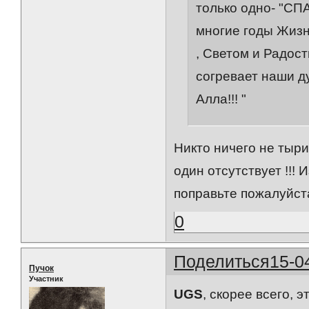
только одно- "СП
многие годы Жизн
, Светом и Радост
согревает наши 
Алла!!! "
Никто ничего не тыри
один отсутствует !!! 
поправьте пожалуйст
0
Поделиться
15-0
Пучок
Участник
UGS
, скорее всего, э