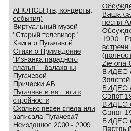
Обсужд
АНОНСЫ (тв, концерты,
Ваша с
события)
песня А
Виртуальный музей
Обсужд
"Старый телевизор"
1990 - 
Книги о Пугачевой
встречи
Стихи о Примадонне
(полнос
"Изнанка парадного
Zielona 
платья" - балахоны
ВИДЕО /
Пугачевой
Золотой
Причёски АБ
ВИДЕО /
Пугачева и ее шаги к
Сопот 1
стройности
ВИДЕО o
Сколько песен спела или
Сопот 1
записала Пугачева?
ВИДЕО o
Неизданное 2000 - 2009
Пестрый