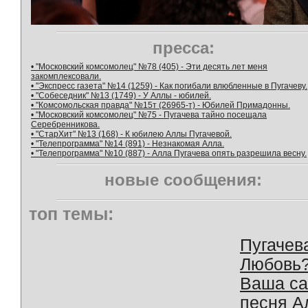
пресса:
• "Московский комсомолец" №78 (405) - Эти десять лет меня
закомплексовали.
• "Экспресс газета" №14 (1259) - Как погибали влюбленные в Пугачеву.
• "Собеседник" №13 (1749) - У Аллы - юбилей.
• "Комсомольская правда" №15т (26965-т) - Юбилей Примадонны.
• "Московский комсомолец" №75 - Пугачева тайно посещала
Серебренникова.
• "СтарХит" №13 (168) - К юбилею Аллы Пугачевой.
• "Телепрограмма" №14 (891) - Незнакомая Алла.
• "Телепрограмма" №10 (887) - Алла Пугачева опять разрешила весну.
новые сообщения:
топ темы:
Пугачев
Любовь
Ваша с
песня А