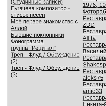
(Студийные записи)
1976, 1
Пугачева композитор -
Фотораб
список песен
Реставр
Моё первое знакомство с
ZDD
Аллой
Реставр
Бывшие поклонники
Allita
Фонограмма
Реставр
группа "Рецитал"
Василий
Трёп - Флуд / Обсуждение
Реставр
(2)
Shakesp
Трёп - Флуд / Обсуждение
Реставр
(3)
aleks75
Реставр
amid33
Реставр
Никита-