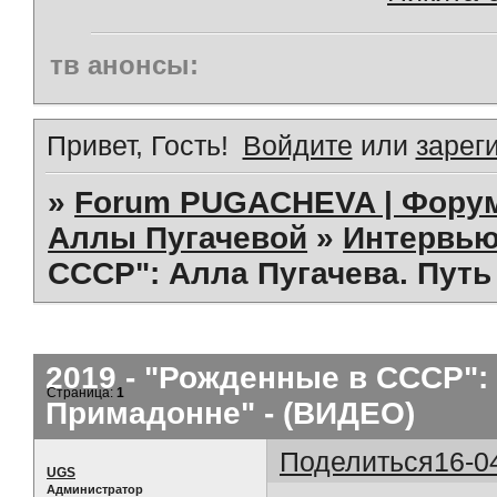
тв анонсы:
Привет, Гость!
Войдите
или
зарег
»
Forum PUGACHEVA | Форум
Аллы Пугачевой
»
Интервью
СССР": Алла Пугачева. Путь
2019 - "Рожденные в СССР": 
Страница:
1
Примадонне" - (ВИДЕО)
Поделиться
16-0
UGS
Администратор