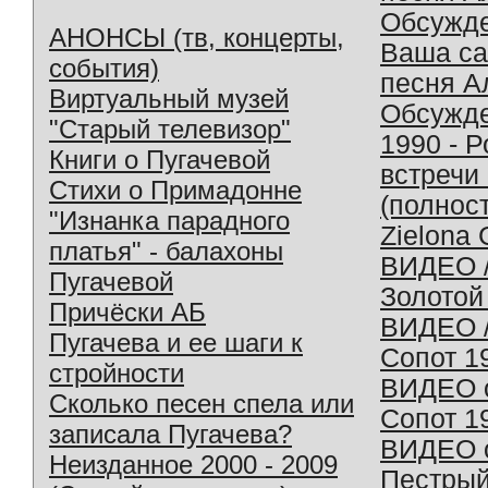
Обсужд
АНОНСЫ (тв, концерты,
Ваша с
события)
песня А
Виртуальный музей
Обсужд
"Старый телевизор"
1990 - 
Книги о Пугачевой
встречи
Стихи о Примадонне
(полнос
"Изнанка парадного
Zielona 
платья" - балахоны
ВИДЕО /
Пугачевой
Золотой
Причёски АБ
ВИДЕО /
Пугачева и ее шаги к
Сопот 1
стройности
ВИДЕО o
Сколько песен спела или
Сопот 1
записала Пугачева?
ВИДЕО o
Неизданное 2000 - 2009
Пестрый