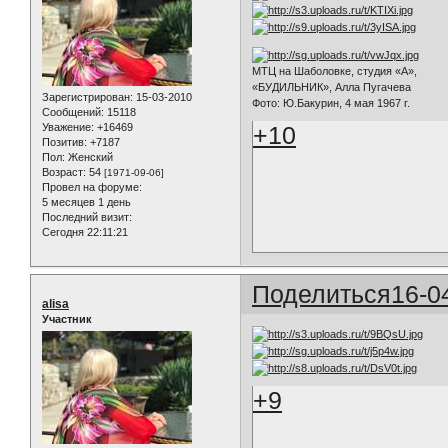
МТЦ на Шаболовке, студия «А»,
«БУДИЛЬНИК», Алла Пугачева
Зарегистрирован
: 15-03-2010
Фото: Ю.Бакурин, 4 мая 1967 г.
Сообщений:
15118
+10
Уважение:
+16469
Позитив:
+7187
Пол:
Женский
Возраст:
54
[1971-09-06]
Провел на форуме:
5 месяцев 1 день
Последний визит:
Сегодня 22:11:21
Поделиться
16-0
alisa
Участник
+9