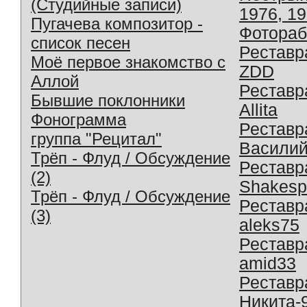
(Студийные записи)
1976, 1
Пугачева композитор -
Фотораб
список песен
Реставр
Моё первое знакомство с
ZDD
Аллой
Реставр
Бывшие поклонники
Allita
Фонограмма
Реставр
группа "Рецитал"
Василий
Трёп - Флуд / Обсуждение
Реставр
(2)
Shakesp
Трёп - Флуд / Обсуждение
Реставр
(3)
aleks75
Реставр
amid33
Реставр
Никита-