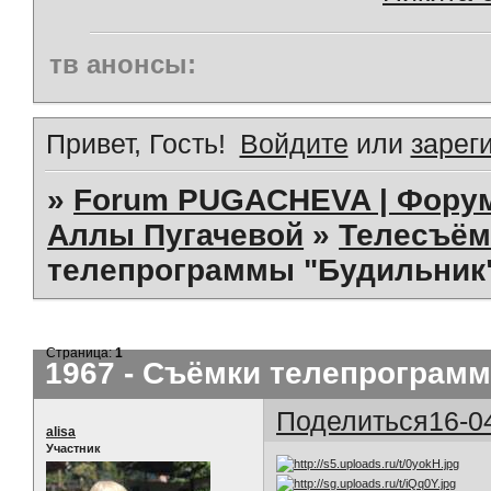
тв анонсы:
Привет, Гость!
Войдите
или
зарег
»
Forum PUGACHEVA | Форум
Аллы Пугачевой
»
Телесъём
телепрограммы "Будильник"
Страница:
1
1967 - Съёмки телепрограмм
Поделиться
16-0
alisa
Участник