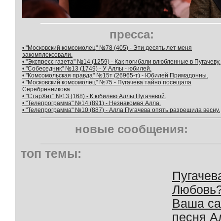
пресса:
• "Московский комсомолец" №78 (405) - Эти десять лет меня
закомплексовали.
• "Экспресс газета" №14 (1259) - Как погибали влюбленные в Пугачеву.
• "Собеседник" №13 (1749) - У Аллы - юбилей.
• "Комсомольская правда" №15т (26965-т) - Юбилей Примадонны.
• "Московский комсомолец" №75 - Пугачева тайно посещала
Серебренникова.
• "СтарХит" №13 (168) - К юбилею Аллы Пугачевой.
• "Телепрограмма" №14 (891) - Незнакомая Алла.
• "Телепрограмма" №10 (887) - Алла Пугачева опять разрешила весну.
новые сообщения:
топ темы:
Пугачев
Любовь
Ваша с
песня А