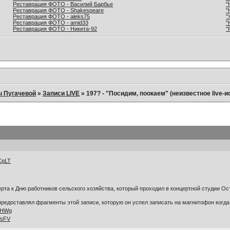
Реставрация ФОТО - Василий Барбье
"
Реставрация ФОТО - Shakespeare
"
Реставрация ФОТО - aleks75
"
Реставрация ФОТО - amid33
"
Реставрация ФОТО - Никита-92
"
ы Пугачевой
»
Записи LIVE
»
197? - "Посидим, поокаем" (неизвестное live-и
DCpLT
ерта к Дню работников сельского хозяйства, который проходил в концертной студии Ост
редоставлял фрагменты этой записи, которую он успел записать на магнитофон когда 
GvHWg
TsFV