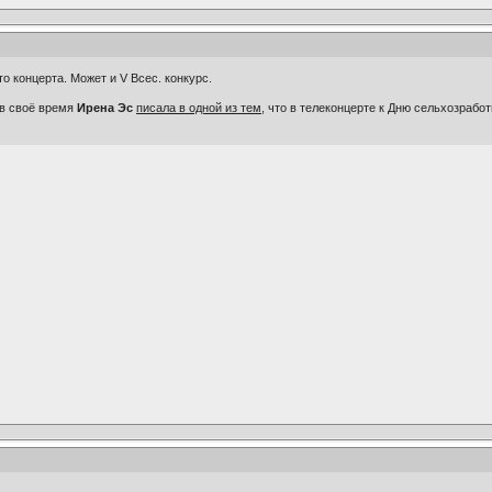
это концерта. Может и V Всес. конкурс.
 в своё время
Ирена Эс
писала в одной из тем
, что в телеконцерте к Дню сельхозрабо