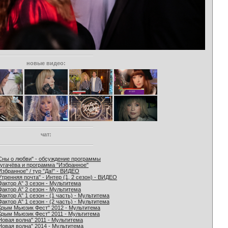
новые видео:
чат:
Сны о любви" - обсуждение программы
угачёва и программа "Избранное"
Избранное" / тур "Да!" - ВИДЕО
Утренняя почта" - Интер (1, 2 сезон) - ВИДЕО
Фактор А" 3 сезон - Мультитема
Фактор А" 2 сезон - Мультитема
Фактор А" 1 сезон - (1 часть) - Мультитема
Фактор А" 1 сезон - (2 часть) - Мультитема
Крым Мьюзик Фест" 2012 - Мультитема
Крым Мьюзик Фест" 2011 - Мультитема
Новая волна" 2011 - Мультитема
Новая волна" 2014 - Мультитема