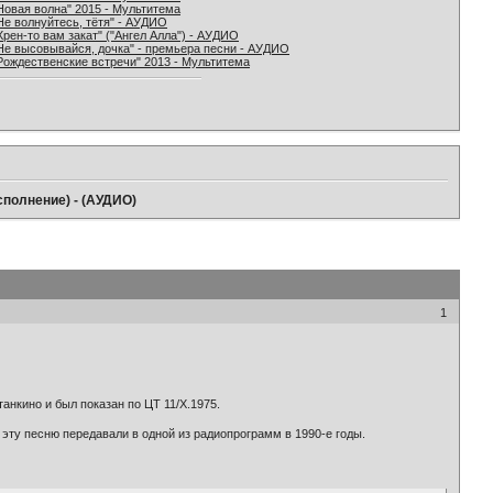
Новая волна" 2015 - Мультитема
Не волнуйтесь, тётя" - АУДИО
Хрен-то вам закат" ("Ангел Алла") - АУДИО
Не высовывайся, дочка" - премьера песни - АУДИО
Рождественские встречи" 2013 - Мультитема
сполнение) - (АУДИО)
1
анкино и был показан по ЦТ 11/X.1975.
эту песню передавали в одной из радиопрограмм в 1990-е годы.