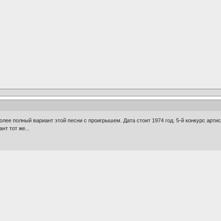
 более полный вариант этой песни с проигрышем. Дата стоит 1974 год. 5-й конкурс арти
нт тот же...