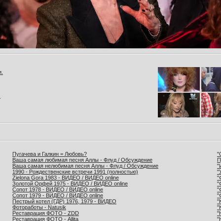
и.
.
Пугачева и Галкин = Любовь?
"
Ваша самая любимая песня Аллы - Флуд / Обсуждение
П
Ваша самая нелюбимая песня Аллы - Флуд / Обсуждение
"
1990 - Рождественские встречи 1991 (полностью)
"
Zielona Gora 1983 - ВИДЕО / ВИДЕО online
"
Золотой Орфей 1975 - ВИДЕО / ВИДЕО online
"
Сопот 1978 - ВИДЕО / ВИДЕО online
"
Сопот 1979 - ВИДЕО / ВИДЕО online
"
Пестрый котел (ГДР) 1976, 1979 - ВИДЕО
"
Фотоработы - Natusik
"
Реставрация ФОТО - ZDD
"
Реставрация ФОТО - Allita
"