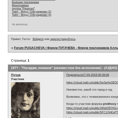
Бывшие поклонники
Фонограмма
группа "Рецитал"
Трёп - Флуд / Обсуждение (2)
Трёп - Флуд / Обсуждение (3)
тв анонсы:
Привет, Гость!
Войдите
или
зарегистрируйтесь
.
»
Forum PUGACHEVA | Форум ПУГАЧЕВА - Форум поклонников Алл
Страница:
1
197? - "Посидим, поокаем" (неизвестное live-исполнение) - (АУДИО)
Пучок
Поделиться
17-04-2019 00:39:06
Участник
https://cloud.mail.ru/public/5w3a/4oSE
Неизвестно, какой это город и год.
Возможно, это с телевизионного конц
Когда-то участник форума
prokhozy
п
https://cloud.mail.ru/public/265d/2EQt
https://cloud.mail.ru/public/5FC1/3gEuP