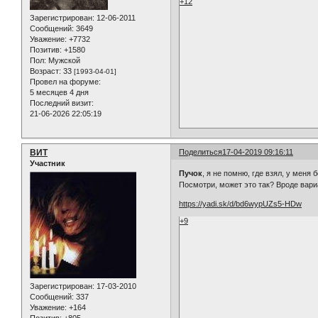
+12
Зарегистрирован
: 12-06-2011
Сообщений:
3649
Уважение:
+7732
Позитив:
+1580
Пол:
Мужской
Возраст:
33
[1993-04-01]
Провел на форуме:
5 месяцев 4 дня
Последний визит:
21-06-2026 22:05:19
ВИТ
Поделиться
17-04-2019 09:16:11
Участник
Пучок
, я не помню, где взял, у меня
Посмотри, может это так? Вроде вариа
https://yadi.sk/d/bd6wypUZs5-HDw
+9
Зарегистрирован
: 17-03-2010
Сообщений:
337
Уважение:
+164