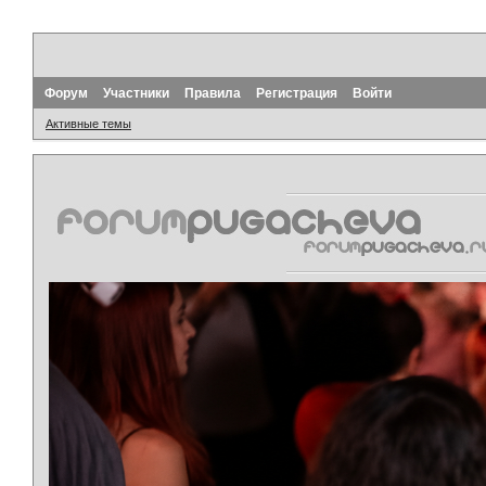
Форум
Участники
Правила
Регистрация
Войти
Активные темы