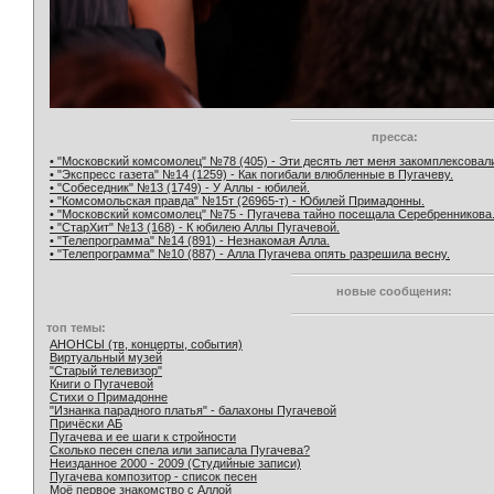
пресса:
• "Московский комсомолец" №78 (405) - Эти десять лет меня закомплексовал
• "Экспресс газета" №14 (1259) - Как погибали влюбленные в Пугачеву.
• "Собеседник" №13 (1749) - У Аллы - юбилей.
• "Комсомольская правда" №15т (26965-т) - Юбилей Примадонны.
• "Московский комсомолец" №75 - Пугачева тайно посещала Серебренникова
• "СтарХит" №13 (168) - К юбилею Аллы Пугачевой.
• "Телепрограмма" №14 (891) - Незнакомая Алла.
• "Телепрограмма" №10 (887) - Алла Пугачева опять разрешила весну.
новые сообщения:
топ темы:
АНОНСЫ (тв, концерты, события)
Виртуальный музей
"Старый телевизор"
Книги о Пугачевой
Стихи о Примадонне
"Изнанка парадного платья" - балахоны Пугачевой
Причёски АБ
Пугачева и ее шаги к стройности
Сколько песен спела или записала Пугачева?
Неизданное 2000 - 2009 (Студийные записи)
Пугачева композитор - список песен
Моё первое знакомство с Аллой