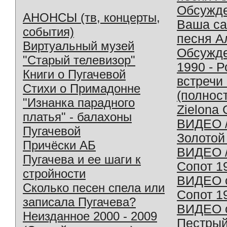
Обсужд
АНОНСЫ (тв, концерты,
Ваша с
события)
песня А
Виртуальный музей
Обсужд
"Старый телевизор"
1990 - 
Книги о Пугачевой
встречи
Стихи о Примадонне
(полнос
"Изнанка парадного
Zielona 
платья" - балахоны
ВИДЕО /
Пугачевой
Золотой
Причёски АБ
ВИДЕО /
Пугачева и ее шаги к
Сопот 1
стройности
ВИДЕО o
Сколько песен спела или
Сопот 1
записала Пугачева?
ВИДЕО o
Неизданное 2000 - 2009
Пестрый