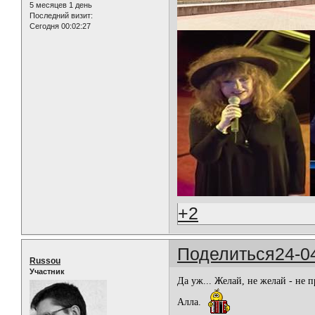
5 месяцев 1 день
Последний визит:
Сегодня 00:02:27
+2
Поделиться
24-0
Russou
Участник
Да уж... Желай, не желай - не
Алла.