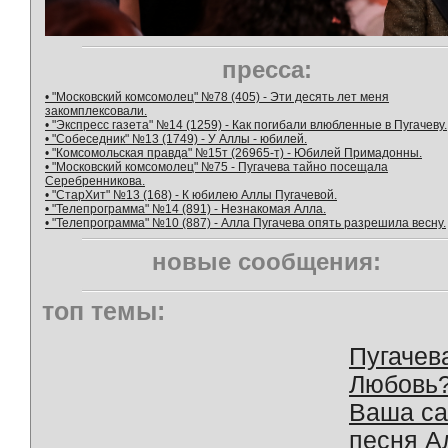
пресса:
• "Московский комсомолец" №78 (405) - Эти десять лет меня
закомплексовали.
• "Экспресс газета" №14 (1259) - Как погибали влюбленные в Пугачеву.
• "Собеседник" №13 (1749) - У Аллы - юбилей.
• "Комсомольская правда" №15т (26965-т) - Юбилей Примадонны.
• "Московский комсомолец" №75 - Пугачева тайно посещала
Серебренникова.
• "СтарХит" №13 (168) - К юбилею Аллы Пугачевой.
• "Телепрограмма" №14 (891) - Незнакомая Алла.
• "Телепрограмма" №10 (887) - Алла Пугачева опять разрешила весну.
новые сообщения:
топ темы:
Пугачев
Любовь
Ваша с
песня А