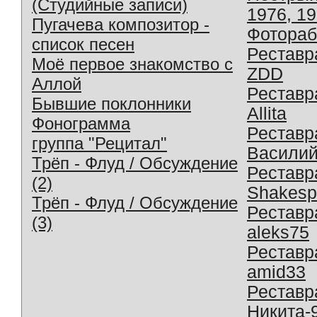
(Студийные записи)
1976, 1
Пугачева композитор -
Фотораб
список песен
Реставр
Моё первое знакомство с
ZDD
Аллой
Реставр
Бывшие поклонники
Allita
Фонограмма
Реставр
группа "Рецитал"
Василий
Трёп - Флуд / Обсуждение
Реставр
(2)
Shakesp
Трёп - Флуд / Обсуждение
Реставр
(3)
aleks75
Реставр
amid33
Реставр
Никита-