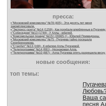
пресса:
• "Московский комсомолец" №78 (405) - Эти десять лет меня
закомплексовали.
• "Экспресс газета" №14 (1259) - Как погибали влюбленные в Пугачеву.
• "Собеседник" №13 (1749) - У Аллы - юбилей.
• "Комсомольская правда" №15т (26965-т) - Юбилей Примадонны.
• "Московский комсомолец" №75 - Пугачева тайно посещала
Серебренникова.
• "СтарХит" №13 (168) - К юбилею Аллы Пугачевой.
• "Телепрограмма" №14 (891) - Незнакомая Алла.
• "Телепрограмма" №10 (887) - Алла Пугачева опять разрешила весну.
новые сообщения:
топ темы:
Пугачев
Любовь
Ваша с
песня А