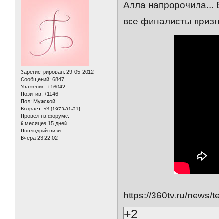
Алла напророчила... 
все финалисты приз
Зарегистрирован
: 29-05-2012
Сообщений:
6847
Уважение:
+16042
Позитив:
+1146
Пол:
Мужской
Возраст:
53
[1973-01-21]
Провел на форуме:
6 месяцев 15 дней
Последний визит:
Вчера 23:22:02
https://360tv.ru/news/t
+2