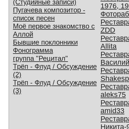
(Студийные записи)
1976, 1
Пугачева композитор -
Фотораб
список песен
Реставр
Моё первое знакомство с
ZDD
Аллой
Реставр
Бывшие поклонники
Allita
Фонограмма
Реставр
группа "Рецитал"
Василий
Трёп - Флуд / Обсуждение
Реставр
(2)
Shakesp
Трёп - Флуд / Обсуждение
Реставр
(3)
aleks75
Реставр
amid33
Реставр
Никита-