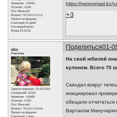
https://neonomad.kz/y
Уважение:
+16042
Позитив:
+1146
Пол:
Мужской
+3
Возраст:
53
[1973-01-21]
Провел на форуме:
6 месяцев 15 дней
Последний визит:
Вчера 23:22:02
Поделиться
01-0
alisa
Участник
На свой юбилей он
кулоном. Всего 70 ш
Скандал вокруг телеш
Зарегистрирован
: 15-03-2010
инициировал проверк
Сообщений:
15118
Уважение:
+16469
Позитив:
+7187
обещали отчитаться 
Пол:
Женский
Возраст:
54
[1971-09-06]
Вартаном Манучаряно
Провел на форуме:
5 месяцев 1 день