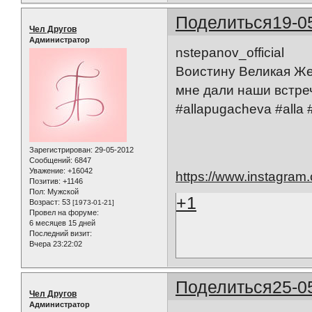
Поделиться
19-0
Чел Другов
Администратор
nstepanov_official
Воистину Великая Жен
мне дали наши встреч
#allapugacheva #alla
Зарегистрирован
: 29-05-2012
Сообщений:
6847
Уважение:
+16042
https://www.instagra
Позитив:
+1146
Пол:
Мужской
+1
Возраст:
53
[1973-01-21]
Провел на форуме:
6 месяцев 15 дней
Последний визит:
Вчера 23:22:02
Поделиться
25-0
Чел Другов
Администратор