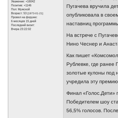
Уважение:
+16042
Пугачева вручила де
Позитив:
+1146
Пол:
Мужской
Возраст:
53
[1973-01-21]
опубликовала в свое
Провел на форуме:
6 месяцев 15 дней
наставниц программы
Последний визит:
Вчера 23:22:02
На встрече с Пугаче
Нино Чеснер и Анаст
Как пишет «Комсомол
Рублевке, где ранее
золотые кулоны под 
учредила эту премию
Финал «Голос.Дети» п
Победителем шоу ста
56,5% голосов. Посл