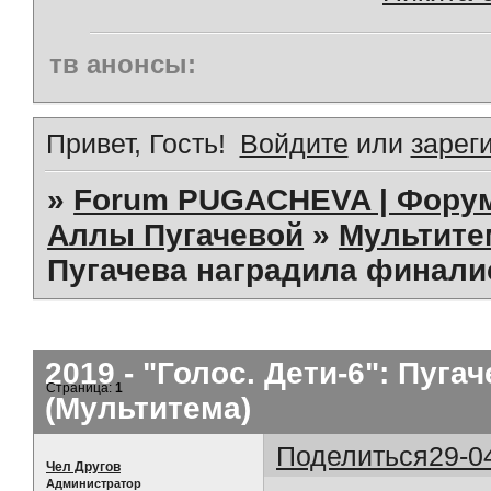
тв анонсы:
Привет, Гость!
Войдите
или
зарег
»
Forum PUGACHEVA | Форум
Аллы Пугачевой
»
Мультит
Пугачева наградила финалис
2019 - "Голос. Дети-6": Пуг
Страница:
1
(Мультитема)
Поделиться
29-0
Чел Другов
Администратор