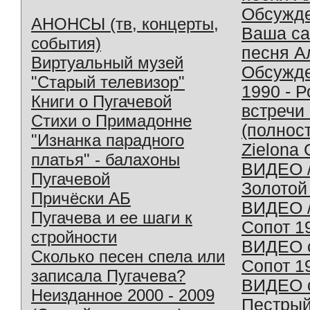
Обсужд
АНОНСЫ (тв, концерты,
Ваша с
события)
песня А
Виртуальный музей
Обсужд
"Старый телевизор"
1990 - 
Книги о Пугачевой
встречи
Стихи о Примадонне
(полнос
"Изнанка парадного
Zielona 
платья" - балахоны
ВИДЕО /
Пугачевой
Золотой
Причёски АБ
ВИДЕО /
Пугачева и ее шаги к
Сопот 1
стройности
ВИДЕО o
Сколько песен спела или
Сопот 1
записала Пугачева?
ВИДЕО o
Неизданное 2000 - 2009
Пестрый