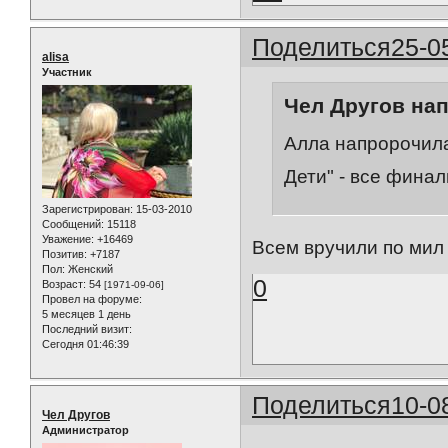
Поделиться
25-0
alisa
Участник
Чел Другов нап
Алла напророчила
Дети" - все фина
Зарегистрирован
: 15-03-2010
Сообщений:
15118
Уважение:
+16469
Всем вручили по мил
Позитив:
+7187
Пол:
Женский
0
Возраст:
54
[1971-09-06]
Провел на форуме:
5 месяцев 1 день
Последний визит:
Сегодня 01:46:39
Поделиться
10-0
Чел Другов
Администратор