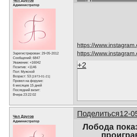
Чел Другов
Администратор
https://www.instagra
https://www.instagr
Зарегистрирован
: 29-05-2012
Сообщений:
6847
Уважение:
+16042
+2
Позитив:
+1146
Пол:
Мужской
Возраст:
53
[1973-01-21]
Провел на форуме:
6 месяцев 15 дней
Последний визит:
Вчера 23:22:02
Поделиться
12-0
Чел Другов
Администратор
Лобода показ
проигра