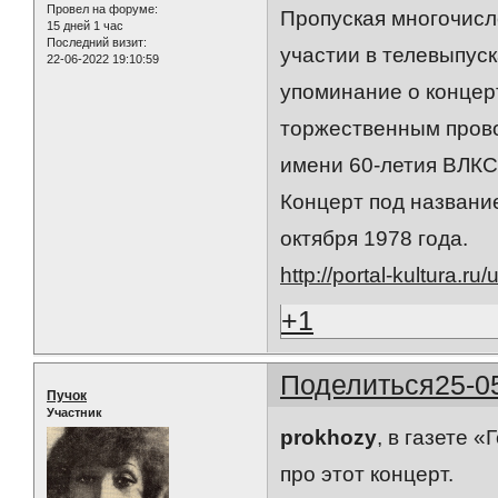
Провел на форуме:
Пропуская многочисле
15 дней 1 час
Последний визит:
участии в телевыпус
22-06-2022 19:10:59
упоминание о концер
торжественным прово
имени 60-летия ВЛКС
Концерт под названи
октября 1978 года.
http://portal-kultura.ru
+1
Поделиться
25-0
Пучок
Участник
prokhozy
, в газете 
про этот концерт.