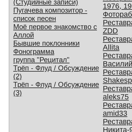
(Студийные записи)
1976, 1
Пугачева композитор -
Фотораб
список песен
Реставр
Моё первое знакомство с
ZDD
Аллой
Реставр
Бывшие поклонники
Allita
Фонограмма
Реставр
группа "Рецитал"
Василий
Трёп - Флуд / Обсуждение
Реставр
(2)
Shakesp
Трёп - Флуд / Обсуждение
Реставр
(3)
aleks75
Реставр
amid33
Реставр
Никита-