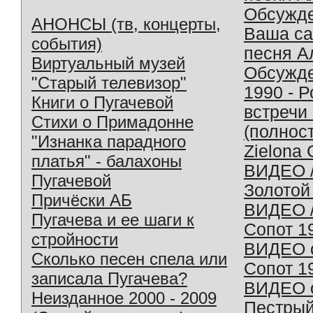
Обсужд
АНОНСЫ (тв, концерты,
Ваша с
события)
песня А
Виртуальный музей
Обсужд
"Старый телевизор"
1990 - 
Книги о Пугачевой
встречи
Стихи о Примадонне
(полнос
"Изнанка парадного
Zielona 
платья" - балахоны
ВИДЕО /
Пугачевой
Золотой
Причёски АБ
ВИДЕО /
Пугачева и ее шаги к
Сопот 1
стройности
ВИДЕО o
Сколько песен спела или
Сопот 1
записала Пугачева?
ВИДЕО o
Неизданное 2000 - 2009
Пестрый