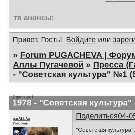
тв анонсы:
Привет, Гость!
Войдите
или
зарег
»
Forum PUGACHEVA | Форум
Аллы Пугачевой
»
Пресса (Г
- "Советская культура" №1 (5
Страница:
1
1978 - "Советская культура" 
Поделиться
04-0
parALLAx
Участник
"Советская культура",