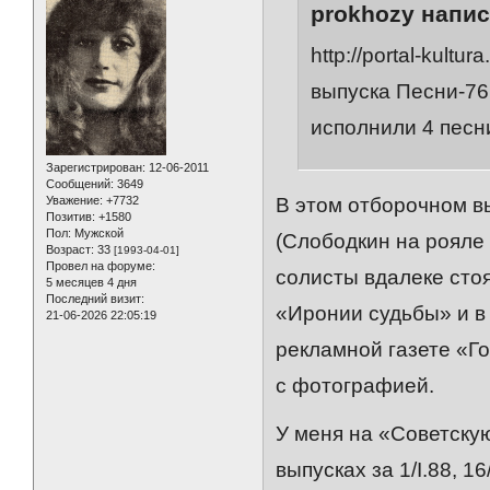
prokhozy напис
http://portal-kult
выпуска Песни-76
исполнили 4 песн
Зарегистрирован
: 12-06-2011
Сообщений:
3649
Уважение:
+7732
В этом отборочном в
Позитив:
+1580
Пол:
Мужской
(Слободкин на рояле 
Возраст:
33
[1993-04-01]
Провел на форуме:
солисты вдалеке стоя
5 месяцев 4 дня
Последний визит:
«Иронии судьбы» и в
21-06-2026 22:05:19
рекламной газете «Го
с фотографией.
У меня на «Советску
выпусках за 1/I.88, 16/I