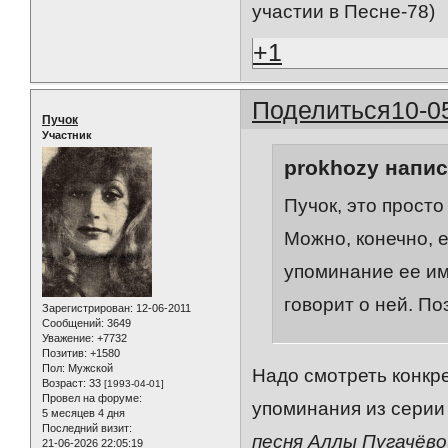
участии в Песне-78)
+1
Поделиться
10-0
Пучок
Участник
prokhozy напис
Пучок, это просто
Можно, конечно, е
упоминание ее име
говорит о ней. П
Зарегистрирован
: 12-06-2011
Сообщений:
3649
Уважение:
+7732
Позитив:
+1580
Пол:
Мужской
Надо смотреть конкр
Возраст:
33
[1993-04-01]
Провел на форуме:
упоминания из сери
5 месяцев 4 дня
Последний визит:
песня Аллы Пугачёвой
21-06-2026 22:05:19