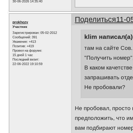
30-06-2026 14:35:40
Поделиться
11-0
prokhozy
Участник
Зарегистрирован
: 05-02-2012
klim написал(а)
Сообщений:
391
Уважение:
+413
Позитив:
+419
там на сайте Сов.
Провел на форуме:
15 дней 1 час
"Получить номер"
Последний визит:
22-06-2022 19:10:59
В каком качетств
запрашивать отде
Не пробовали?
Не пробовал, просто 
предположить, что им
вам подбирают номер