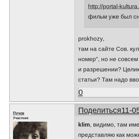
http://portal-kultur
фильм уже был сня
prokhozy,
там на сайте Сов. ку
номер", но не совсем
и разрешении? Цели
статьи? Там надо вв
0
Поделиться
11-0
Пучок
Участник
klim
, видимо, там им
представляю как можн