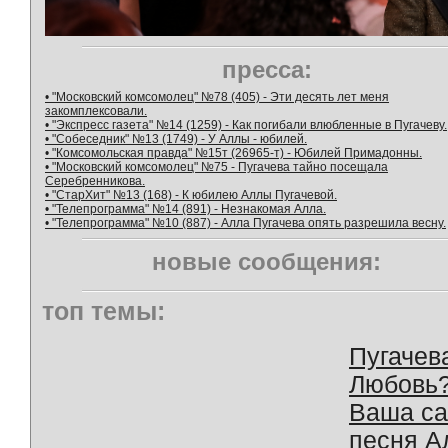
пресса:
• "Московский комсомолец" №78 (405) - Эти десять лет меня
закомплексовали.
• "Экспресс газета" №14 (1259) - Как погибали влюбленные в Пугачеву.
• "Собеседник" №13 (1749) - У Аллы - юбилей.
• "Комсомольская правда" №15т (26965-т) - Юбилей Примадонны.
• "Московский комсомолец" №75 - Пугачева тайно посещала
Серебренникова.
• "СтарХит" №13 (168) - К юбилею Аллы Пугачевой.
• "Телепрограмма" №14 (891) - Незнакомая Алла.
• "Телепрограмма" №10 (887) - Алла Пугачева опять разрешила весну.
новые сообщения:
топ темы:
Пугачев
Любовь
Ваша с
песня А