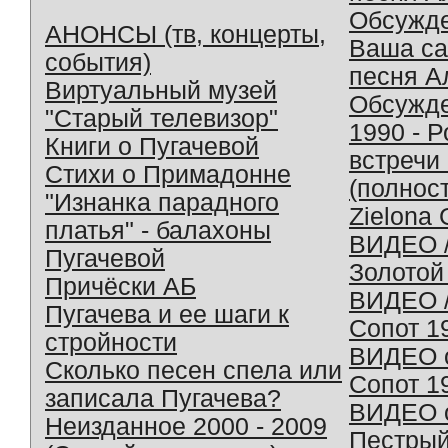
Обсужд
АНОНСЫ (тв, концерты,
Ваша с
события)
песня А
Виртуальный музей
Обсужд
"Старый телевизор"
1990 - 
Книги о Пугачевой
встречи
Стихи о Примадонне
(полнос
"Изнанка парадного
Zielona 
платья" - балахоны
ВИДЕО /
Пугачевой
Золотой
Причёски АБ
ВИДЕО /
Пугачева и ее шаги к
Сопот 1
стройности
ВИДЕО o
Сколько песен спела или
Сопот 1
записала Пугачева?
ВИДЕО o
Неизданное 2000 - 2009
Пестрый