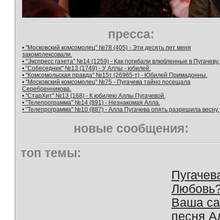
пресса:
• "Московский комсомолец" №78 (405) - Эти десять лет меня
закомплексовали.
• "Экспресс газета" №14 (1259) - Как погибали влюбленные в Пугачеву.
• "Собеседник" №13 (1749) - У Аллы - юбилей.
• "Комсомольская правда" №15т (26965-т) - Юбилей Примадонны.
• "Московский комсомолец" №75 - Пугачева тайно посещала
Серебренникова.
• "СтарХит" №13 (168) - К юбилею Аллы Пугачевой.
• "Телепрограмма" №14 (891) - Незнакомая Алла.
• "Телепрограмма" №10 (887) - Алла Пугачева опять разрешила весну.
новые сообщения:
топ темы:
Пугачев
Любовь
Ваша с
песня А