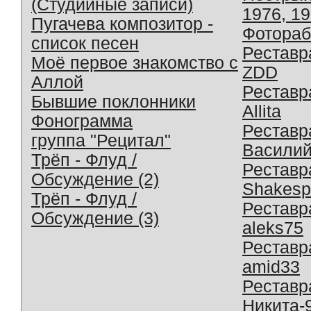
(Студийные записи)
1976, 1
Пугачева композитор -
Фотораб
список песен
Реставр
Моё первое знакомство с
ZDD
Аллой
Реставр
Бывшие поклонники
Allita
Фонограмма
Реставр
группа "Рецитал"
Василий
Трёп - Флуд /
Реставр
Обсуждение (2)
Shakesp
Трёп - Флуд /
Реставр
Обсуждение (3)
aleks75
Реставр
amid33
Реставр
Никита-