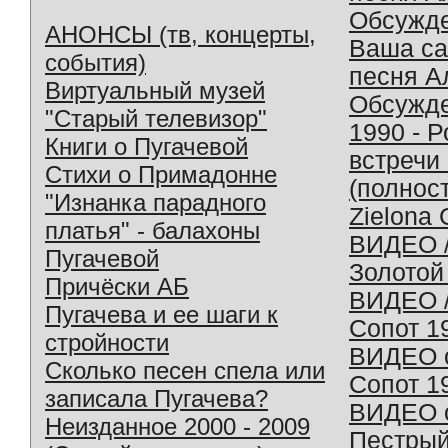
Обсужд
АНОНСЫ (тв, концерты,
Ваша с
события)
песня А
Виртуальный музей
Обсужд
"Старый телевизор"
1990 - 
Книги о Пугачевой
встречи
Стихи о Примадонне
(полнос
"Изнанка парадного
Zielona 
платья" - балахоны
ВИДЕО /
Пугачевой
Золотой
Причёски АБ
ВИДЕО /
Пугачева и ее шаги к
Сопот 1
стройности
ВИДЕО o
Сколько песен спела или
Сопот 1
записала Пугачева?
ВИДЕО o
Неизданное 2000 - 2009
Пестрый