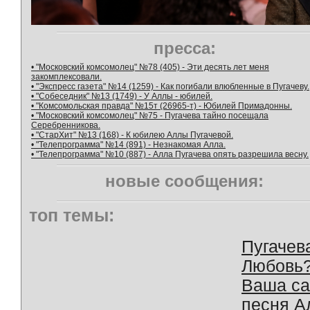
пресса:
• "Московский комсомолец" №78 (405) - Эти десять лет меня
закомплексовали.
• "Экспресс газета" №14 (1259) - Как погибали влюбленные в Пугачеву.
• "Собеседник" №13 (1749) - У Аллы - юбилей.
• "Комсомольская правда" №15т (26965-т) - Юбилей Примадонны.
• "Московский комсомолец" №75 - Пугачева тайно посещала
Серебренникова.
• "СтарХит" №13 (168) - К юбилею Аллы Пугачевой.
• "Телепрограмма" №14 (891) - Незнакомая Алла.
• "Телепрограмма" №10 (887) - Алла Пугачева опять разрешила весну.
новые сообщения:
топ темы:
Пугачев
Любовь
Ваша с
песня А