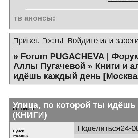
тв анонсы:
Привет, Гость!
Войдите
или
зарег
»
Forum PUGACHEVA | Форум
Аллы Пугачевой
»
Книги и 
идёшь каждый день [Москва, 
Улица, по которой ты идёшь 
Страница:
1
(КНИГИ)
Поделиться
24-0
Пучок
Участник