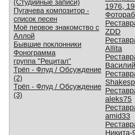
(Студийные записи)
1976, 1
Пугачева композитор -
Фотораб
список песен
Реставр
Моё первое знакомство с
ZDD
Аллой
Реставр
Бывшие поклонники
Allita
Фонограмма
Реставр
группа "Рецитал"
Василий
Трёп - Флуд / Обсуждение
Реставр
(2)
Shakesp
Трёп - Флуд / Обсуждение
Реставр
(3)
aleks75
Реставр
amid33
Реставр
Никита-