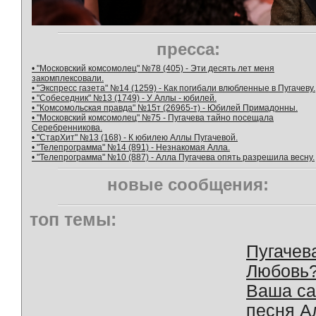
пресса:
• "Московский комсомолец" №78 (405) - Эти десять лет меня
закомплексовали.
• "Экспресс газета" №14 (1259) - Как погибали влюбленные в Пугачеву.
• "Собеседник" №13 (1749) - У Аллы - юбилей.
• "Комсомольская правда" №15т (26965-т) - Юбилей Примадонны.
• "Московский комсомолец" №75 - Пугачева тайно посещала
Серебренникова.
• "СтарХит" №13 (168) - К юбилею Аллы Пугачевой.
• "Телепрограмма" №14 (891) - Незнакомая Алла.
• "Телепрограмма" №10 (887) - Алла Пугачева опять разрешила весну.
новые сообщения:
топ темы:
Пугачев
Любовь
Ваша с
песня А