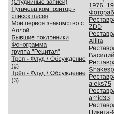
(Студийные записи)
1976, 1
Пугачева композитор -
Фотораб
список песен
Реставр
Моё первое знакомство с
ZDD
Аллой
Реставр
Бывшие поклонники
Allita
Фонограмма
Реставр
группа "Рецитал"
Василий
Трёп - Флуд / Обсуждение
Реставр
(2)
Shakesp
Трёп - Флуд / Обсуждение
Реставр
(3)
aleks75
Реставр
amid33
Реставр
Никита-