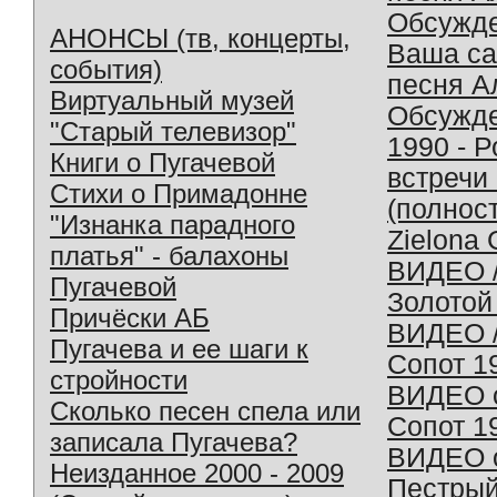
Обсужд
АНОНСЫ (тв, концерты,
Ваша с
события)
песня А
Виртуальный музей
Обсужд
"Старый телевизор"
1990 - 
Книги о Пугачевой
встречи
Стихи о Примадонне
(полнос
"Изнанка парадного
Zielona 
платья" - балахоны
ВИДЕО /
Пугачевой
Золотой
Причёски АБ
ВИДЕО /
Пугачева и ее шаги к
Сопот 1
стройности
ВИДЕО o
Сколько песен спела или
Сопот 1
записала Пугачева?
ВИДЕО o
Неизданное 2000 - 2009
Пестрый