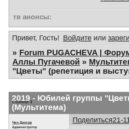
тв анонсы:
Привет, Гость!
Войдите
или
зарег
»
Forum PUGACHEVA | Форум
Аллы Пугачевой
»
Мультит
"Цветы" (репетиция и высту
2019 - Юбилей группы "Цвет
Страница:
1
(Мультитема)
Поделиться
21-1
Чел Другов
Администратор