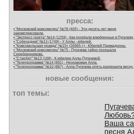
пресса:
• "Московский комсомолец" №78 (405) - Эти десять лет меня
закомплексовали.
• "Экспресс газета" №14 (1259) - Как погибали влюбленные в Пугачеву.
• "Собеседник" №13 (1749) - У Аллы - юбилей.
• "Комсомольская правда" №15т (26965-т) - Юбилей Примадонны.
• "Московский комсомолец" №75 - Пугачева тайно посещала
Серебренникова.
• "СтарХит" №13 (168) - К юбилею Аллы Пугачевой.
• "Телепрограмма" №14 (891) - Незнакомая Алла.
• "Телепрограмма" №10 (887) - Алла Пугачева опять разрешила весну.
новые сообщения:
топ темы:
Пугачев
Любовь
Ваша с
песня А