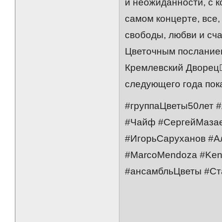
и неожиданности, с к
самом концерте, все,
свободы, любви и сча
Цветочным посланием 
Кремлевский Дворец.
следующего года пок
#группаЦветы50лет 
#Чайф #СергейМазае
#ИгорьСаруханов #Ал
#MarcoMendoza #Ken
#ансамбльЦветы #С