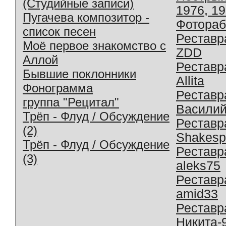
(Студийные записи)
1976, 1
Пугачева композитор -
Фотораб
список песен
Реставр
Моё первое знакомство с
ZDD
Аллой
Реставр
Бывшие поклонники
Allita
Фонограмма
Реставр
группа "Рецитал"
Василий
Трёп - Флуд / Обсуждение
Реставр
(2)
Shakesp
Трёп - Флуд / Обсуждение
Реставр
(3)
aleks75
Реставр
amid33
Реставр
Никита-