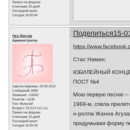
Провел на форуме:
6 месяцев 15 дней
Последний визит:
Сегодня 16:05:49
Поделиться
15-0
Чел Другов
Администратор
https://www.facebook.
Стас Намин:
ЮБИЛЕЙНЫЙ КОНЦЕР
ПОСТ №4
Зарегистрирован
: 29-05-2012
Сообщений:
6850
Мою первую песню – 
Уважение:
+16042
Позитив:
+1146
1969-м, спела прилет
Пол:
Мужской
Возраст:
53
[1973-01-21]
Провел на форуме:
н-ролла Жанна Агуза
6 месяцев 15 дней
Последний визит:
придумывая форму пе
Сегодня 16:05:49