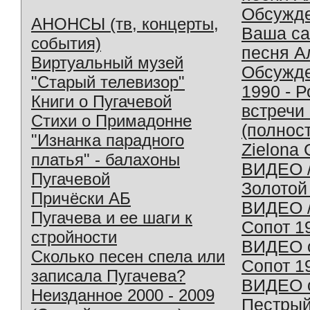
Обсужд
АНОНСЫ (тв, концерты,
Ваша с
события)
песня А
Виртуальный музей
Обсужд
"Старый телевизор"
1990 - 
Книги о Пугачевой
встречи
Стихи о Примадонне
(полнос
"Изнанка парадного
Zielona 
платья" - балахоны
ВИДЕО /
Пугачевой
Золотой
Причёски АБ
ВИДЕО /
Пугачева и ее шаги к
Сопот 1
стройности
ВИДЕО o
Сколько песен спела или
Сопот 1
записала Пугачева?
ВИДЕО o
Неизданное 2000 - 2009
Пестрый