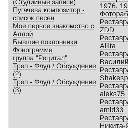
(Студийные записи)
1976, 1
Пугачева композитор -
Фотораб
список песен
Реставр
Моё первое знакомство с
ZDD
Аллой
Реставр
Бывшие поклонники
Allita
Фонограмма
Реставр
группа "Рецитал"
Василий
Трёп - Флуд / Обсуждение
Реставр
(2)
Shakesp
Трёп - Флуд / Обсуждение
Реставр
(3)
aleks75
Реставр
amid33
Реставр
Никита-