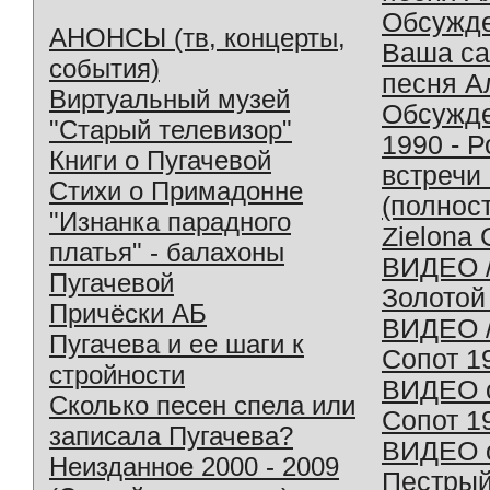
Обсужд
АНОНСЫ (тв, концерты,
Ваша с
события)
песня А
Виртуальный музей
Обсужд
"Старый телевизор"
1990 - 
Книги о Пугачевой
встречи
Стихи о Примадонне
(полнос
"Изнанка парадного
Zielona 
платья" - балахоны
ВИДЕО /
Пугачевой
Золотой
Причёски АБ
ВИДЕО /
Пугачева и ее шаги к
Сопот 1
стройности
ВИДЕО o
Сколько песен спела или
Сопот 1
записала Пугачева?
ВИДЕО o
Неизданное 2000 - 2009
Пестрый