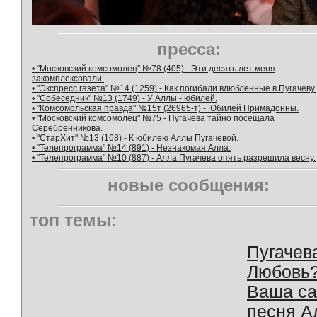
пресса:
• "Московский комсомолец" №78 (405) - Эти десять лет меня
закомплексовали.
• "Экспресс газета" №14 (1259) - Как погибали влюбленные в Пугачеву.
• "Собеседник" №13 (1749) - У Аллы - юбилей.
• "Комсомольская правда" №15т (26965-т) - Юбилей Примадонны.
• "Московский комсомолец" №75 - Пугачева тайно посещала
Серебренникова.
• "СтарХит" №13 (168) - К юбилею Аллы Пугачевой.
• "Телепрограмма" №14 (891) - Незнакомая Алла.
• "Телепрограмма" №10 (887) - Алла Пугачева опять разрешила весну.
новые сообщения:
топ темы:
Пугачев
Любовь
Ваша с
песня А