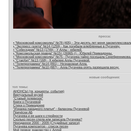
пресса:
• "Московский комсомолец" №78 (405) - Эти десять лет меня закомплексовал
• "Экспресс газета" №14 (1259) - Как погибали влюбленные в Пугачеву.
• "Собеседник" №13 (1749) - У Аллы - юбилей.
• "Комсомольская правда" №15т (26965-т) - Юбилей Примадонны.
• "Московский комсомолец" №75 - Пугачева тайно посещала Серебренникова
• "СтарХит" №13 (168) - К юбилею Аллы Пугачевой.
• "Телепрограмма" №14 (891) - Незнакомая Алла.
• "Телепрограмма" №10 (887) - Алла Пугачева опять разрешила весну.
новые сообщения:
топ темы:
АНОНСЫ (тв, концерты, события)
Виртуальный музей
"Старый телевизор"
Книги о Пугачевой
Стихи о Примадонне
"Изнанка парадного платья" - балахоны Пугачевой
Причёски АБ
Пугачева и ее шаги к стройности
Сколько песен спела или записала Пугачева?
Неизданное 2000 - 2009 (Студийные записи)
Пугачева композитор - список песен
Моё первое знакомство с Аллой