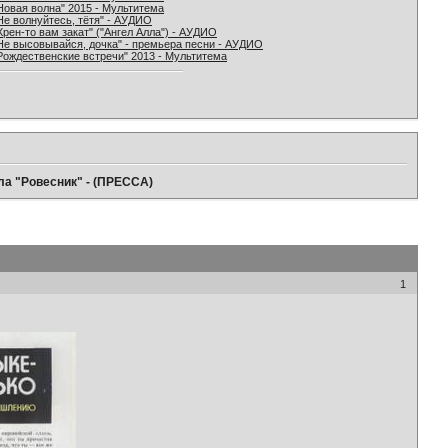
Новая волна" 2015 - Мультитема
Не волнуйтесь, тётя" - АУДИО
Хрен-то вам закат" ("Ангел Алла") - АУДИО
Не высовывайся, дочка" - премьера песни - АУДИО
Рождественские встречи" 2013 - Мультитема
ла "Ровесник" - (ПРЕССА)
1