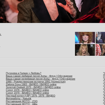
и.
.
Пугачева и Галкин = Любовь?
"
Ваша самая любимая песня Аллы - Флуд / Обсуждение
П
Ваша самая нелюбимая песня Аллы - Флуд / Обсуждение
"
1990 - Рождественские встречи 1991 (полностью)
"
Zielona Gora 1983 - ВИДЕО / ВИДЕО online
"
Золотой Орфей 1975 - ВИДЕО / ВИДЕО online
"
Сопот 1978 - ВИДЕО / ВИДЕО online
"
Сопот 1979 - ВИДЕО / ВИДЕО online
"
Пестрый котел (ГДР) 1976, 1979 - ВИДЕО
"
Фотоработы - Natusik
"
Реставрация ФОТО - ZDD
"
Реставрация ФОТО - Allita
"