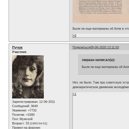
Были ли еще материалы об Алле в эт
+5
Пучок
Поделиться
09-06-2020 13:11:03
Участник
эмраан написал(а):
Были ли еще материалы об Алле
Нет, не было. Там про советскую эст
демократическое движение молодёжи,
+1
Зарегистрирован
: 12-06-2011
Сообщений:
3649
Уважение:
+7732
Позитив:
+1580
Пол:
Мужской
Возраст:
33
[1993-04-01]
Провел на форуме: