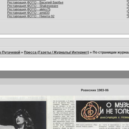
Реставрация ФОТО - Василий Барбье
"
Реставрация ФОТО - Shakespeare
"
Реставрация ФОТО - aleks75
"
Реставрация ФОТО - amid33
"
Реставрация ФОТО - Никита-92
"
ы Пугачевой
»
Пресса (Газеты / Журналы/ Интернет)
»
По страницам журна
Ровесник 1983-06