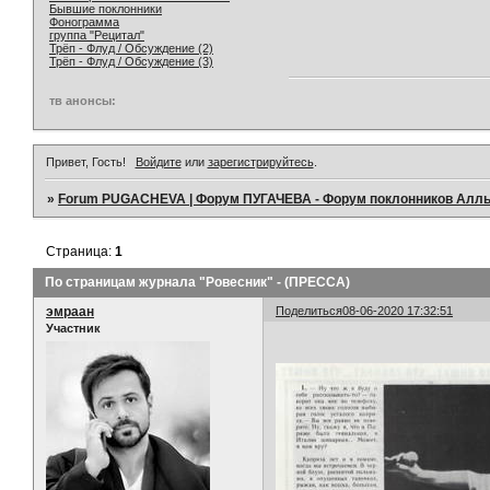
Бывшие поклонники
Фонограмма
группа "Рецитал"
Трёп - Флуд / Обсуждение (2)
Трёп - Флуд / Обсуждение (3)
тв анонсы:
Привет, Гость!
Войдите
или
зарегистрируйтесь
.
»
Forum PUGACHEVA | Форум ПУГАЧЕВА - Форум поклонников Алл
Страница:
1
По страницам журнала "Ровесник" - (ПРЕССА)
эмраан
Поделиться
08-06-2020 17:32:51
Участник