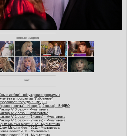
новые видео:
чат:
Сны о любви" - обсуждение программы
угачёва и программа "Избранное"
Избранное" / тур "Да!" - ВИДЕО
Утренняя почта" - Интер (1, 2 сезон) - ВИДЕО
Фактор А" 3 сезон - Мультитема
Фактор А" 2 сезон - Мультитема
Фактор А" 1 сезон - (1 часть) - Мультитема
Фактор А" 1 сезон - (2 часть) - Мультитема
Крым Мьюзик Фест" 2012 - Мультитема
Крым Мьюзик Фест" 2011 - Мультитема
Новая волна" 2011 - Мультитема
Новая волна" 2014 - Мультитема