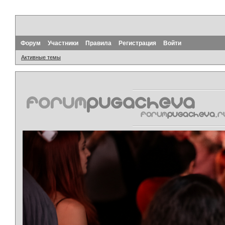
Форум
Участники
Правила
Регистрация
Войти
Активные темы