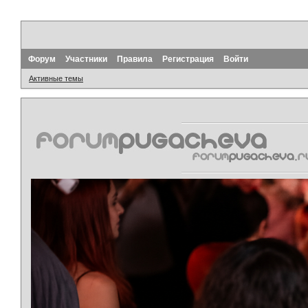
Форум
Участники
Правила
Регистрация
Войти
Активные темы