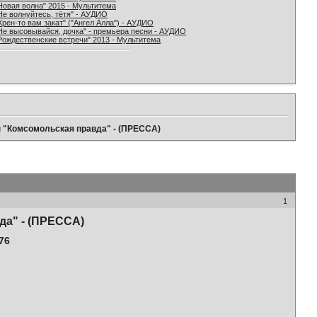
Новая волна" 2015 - Мультитема
Не волнуйтесь, тётя" - АУДИО
Хрен-то вам закат" ("Ангел Алла") - АУДИО
Не высовывайся, дочка" - премьера песни - АУДИО
Рождественские встречи" 2013 - Мультитема
ы "Комсомольская правда" - (ПРЕССА)
1
да" - (ПРЕССА)
76