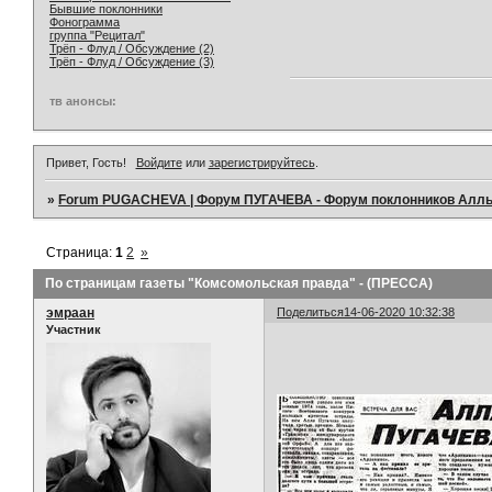
Бывшие поклонники
Фонограмма
группа "Рецитал"
Трёп - Флуд / Обсуждение (2)
Трёп - Флуд / Обсуждение (3)
тв анонсы:
Привет, Гость!
Войдите
или
зарегистрируйтесь
.
»
Forum PUGACHEVA | Форум ПУГАЧЕВА - Форум поклонников Алл
Страница:
1
2
»
По страницам газеты "Комсомольская правда" - (ПРЕССА)
эмраан
Поделиться
14-06-2020 10:32:38
Участник