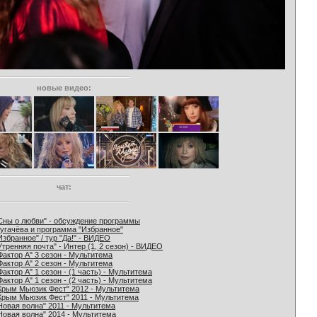
новые видео:
чат:
Сны о любви" - обсуждение программы
угачёва и программа "Избранное"
Избранное" / тур "Да!" - ВИДЕО
Утренняя почта" - Интер (1, 2 сезон) - ВИДЕО
Фактор А" 3 сезон - Мультитема
Фактор А" 2 сезон - Мультитема
Фактор А" 1 сезон - (1 часть) - Мультитема
Фактор А" 1 сезон - (2 часть) - Мультитема
Крым Мьюзик Фест" 2012 - Мультитема
Крым Мьюзик Фест" 2011 - Мультитема
Новая волна" 2011 - Мультитема
Новая волна" 2014 - Мультитема