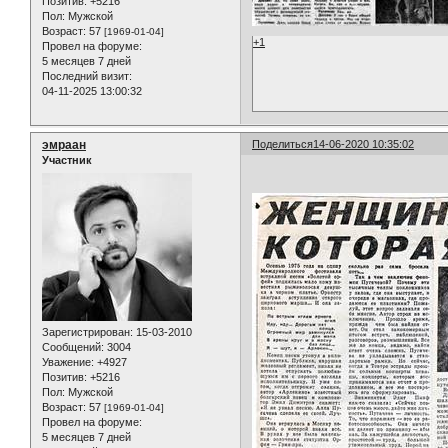
Позитив:
+5216
Пол:
Мужской
Возраст:
57
[1969-01-04]
+1
Провел на форуме:
5 месяцев 7 дней
Последний визит:
04-11-2025 13:00:32
эмраан
Поделиться
14-06-2020 10:35:02
Участник
Зарегистрирован
: 15-03-2010
Сообщений:
3004
Уважение:
+4927
Позитив:
+5216
Пол:
Мужской
Возраст:
57
[1969-01-04]
Провел на форуме:
5 месяцев 7 дней