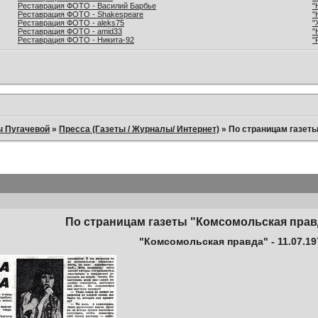
Реставрация ФОТО - Василий Барбье
"
Реставрация ФОТО - Shakespeare
"
Реставрация ФОТО - aleks75
"
Реставрация ФОТО - amid33
"
Реставрация ФОТО - Никита-92
"
ы Пугачевой
»
Пресса (Газеты / Журналы/ Интернет)
»
По страницам газет
По страницам газеты "Комсомольская прав
"Комсомольская правда" - 11.07.19