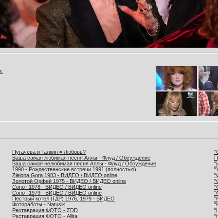
и.
.
Пугачева и Галкин = Любовь?
"
Ваша самая любимая песня Аллы - Флуд / Обсуждение
П
Ваша самая нелюбимая песня Аллы - Флуд / Обсуждение
"
1990 - Рождественские встречи 1991 (полностью)
"
Zielona Gora 1983 - ВИДЕО / ВИДЕО online
"
Золотой Орфей 1975 - ВИДЕО / ВИДЕО online
"
Сопот 1978 - ВИДЕО / ВИДЕО online
"
Сопот 1979 - ВИДЕО / ВИДЕО online
"
Пестрый котел (ГДР) 1976, 1979 - ВИДЕО
"
Фотоработы - Natusik
"
Реставрация ФОТО - ZDD
"
Реставрация ФОТО - Allita
"