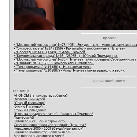
пресса:
• "Московский комсомолец" №78 (405) - Эти десять лет меня закомплексовал
• "Экспресс газета" №14 (1259) - Как погибали влюбленные в Пугачеву.
• "Собеседник" №13 (1749) - У Аллы - юбилей.
• "Комсомольская правда" №15т (26965-т) - Юбилей Примадонны.
• "Московский комсомолец" №75 - Пугачева тайно посещала Серебренникова
• "СтарХит" №13 (168) - К юбилею Аллы Пугачевой.
• "Телепрограмма" №14 (891) - Незнакомая Алла.
• "Телепрограмма" №10 (887) - Алла Пугачева опять разрешила весну.
новые сообщения:
топ темы:
АНОНСЫ (тв, концерты, события)
Виртуальный музей
"Старый телевизор"
Книги о Пугачевой
Стихи о Примадонне
"Изнанка парадного платья" - балахоны Пугачевой
Причёски АБ
Пугачева и ее шаги к стройности
Сколько песен спела или записала Пугачева?
Неизданное 2000 - 2009 (Студийные записи)
Пугачева композитор - список песен
Моё первое знакомство с Аллой