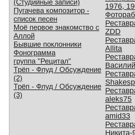
(Студийные записи)
1976, 1
Пугачева композитор -
Фотораб
список песен
Реставр
Моё первое знакомство с
ZDD
Аллой
Реставр
Бывшие поклонники
Allita
Фонограмма
Реставр
группа "Рецитал"
Василий
Трёп - Флуд / Обсуждение
Реставр
(2)
Shakesp
Трёп - Флуд / Обсуждение
Реставр
(3)
aleks75
Реставр
amid33
Реставр
Никита-