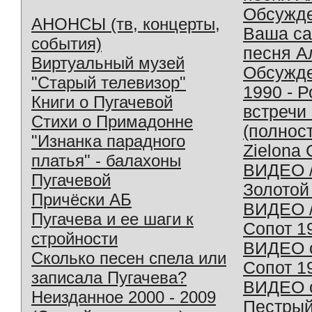
Обсужд
АНОНСЫ (тв, концерты,
Ваша с
события)
песня А
Виртуальный музей
Обсужд
"Старый телевизор"
1990 - 
Книги о Пугачевой
встречи
Стихи о Примадонне
(полнос
"Изнанка парадного
Zielona 
платья" - балахоны
ВИДЕО /
Пугачевой
Золотой
Причёски АБ
ВИДЕО /
Пугачева и ее шаги к
Сопот 1
стройности
ВИДЕО o
Сколько песен спела или
Сопот 1
записала Пугачева?
ВИДЕО o
Неизданное 2000 - 2009
Пестрый