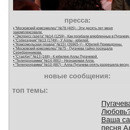
пресса:
• "Московский комсомолец" №78 (405) - Эти десять лет меня
закомплексовали.
• "Экспресс газета" №14 (1259) - Как погибали влюбленные в Пугачеву.
• "Собеседник" №13 (1749) - У Аллы - юбилей.
• "Комсомольская правда" №15т (26965-т) - Юбилей Примадонны.
• "Московский комсомолец" №75 - Пугачева тайно посещала
Серебренникова.
• "СтарХит" №13 (168) - К юбилею Аллы Пугачевой.
• "Телепрограмма" №14 (891) - Незнакомая Алла.
• "Телепрограмма" №10 (887) - Алла Пугачева опять разрешила весну.
новые сообщения:
топ темы:
Пугачев
Любовь
Ваша с
песня А