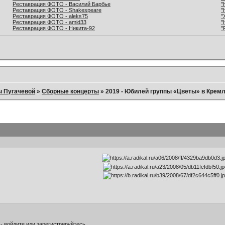
Реставрация ФОТО - Василий Барбье
"
Реставрация ФОТО - Shakespeare
"
Реставрация ФОТО - aleks75
"
Реставрация ФОТО - amid33
"
Реставрация ФОТО - Никита-92
"
ы Пугачевой
»
Сборные концерты
»
2019 - Юбилей группы «Цветы» в Кремл
 -
войдите
или
зарегистрируйтесь
.