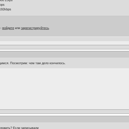
bps
192kbps
 -
войдите
или
зарегистрируйтесь
.
мся. Посмотрим: чем там дело кончилось.
ыложить? Если записывали