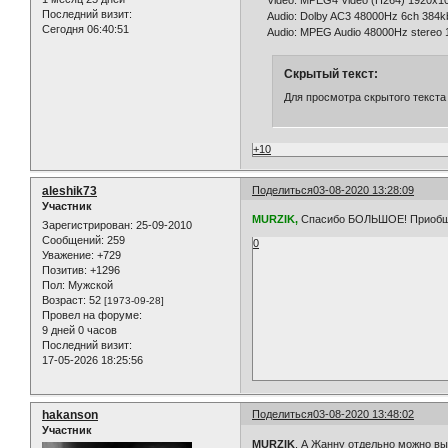
Последний визит:
Audio: Dolby AC3 48000Hz 6ch 384k
Сегодня 06:40:51
Audio: MPEG Audio 48000Hz stereo 
Скрытый текст:
Для просмотра скрытого текста
+10
aleshik73
Поделиться
03-08-2020 13:28:09
Участник
MURZIK,
Спасибо БОЛЬШОЕ! Приобщи
Зарегистрирован
: 25-09-2010
Сообщений:
259
0
Уважение:
+729
Позитив:
+1296
Пол:
Мужской
Возраст:
52
[1973-09-28]
Провел на форуме:
9 дней 0 часов
Последний визит:
17-05-2026 18:25:56
hakanson
Поделиться
03-08-2020 13:48:02
Участник
MURZIK
, А Жанну отдельно можно в