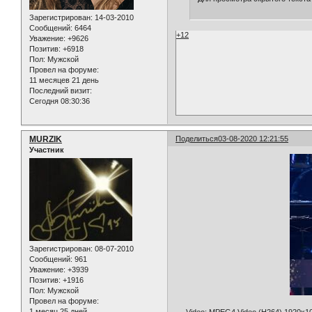
Зарегистрирован
: 14-03-2010
Сообщений:
6464
+12
Уважение:
+9626
Позитив:
+6918
Пол:
Мужской
Провел на форуме:
11 месяцев 21 день
Последний визит:
Сегодня 08:30:36
MURZIK
Поделиться
03-08-2020 12:21:55
Участник
Зарегистрирован
: 08-07-2010
Сообщений:
961
Уважение:
+3939
Позитив:
+1916
Пол:
Мужской
Провел на форуме:
1 месяц 25 дней
Video: MPEG4 Video (H264) 1920x10