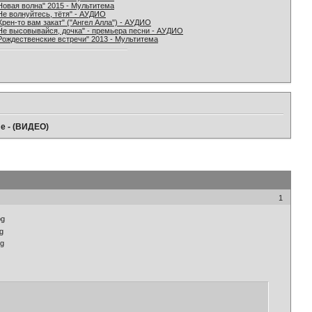
Новая волна" 2015 - Мультитема
Не волнуйтесь, тётя" - АУДИО
Хрен-то вам закат" ("Ангел Алла") - АУДИО
Не высовывайся, дочка" - премьера песни - АУДИО
Рождественские встречи" 2013 - Мультитема
е - (ВИДЕО)
1