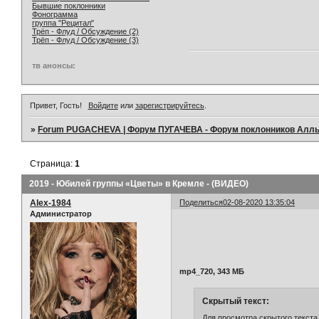
Бывшие поклонники
Фонограмма
группа "Рецитал"
Трёп - Флуд / Обсуждение (2)
Трёп - Флуд / Обсуждение (3)
тв анонсы:
Привет, Гость!
Войдите
или
зарегистрируйтесь
.
»
Forum PUGACHEVA | Форум ПУГАЧЕВА - Форум поклонников Алл
Страница:
1
2019 - Юбилей группы «Цветы» в Кремле - (ВИДЕО)
Alex-1984
Поделиться
02-08-2020 13:35:04
Администратор
mp4_720, 343 МБ
Скрытый текст:
Для просмотра скрытого текста