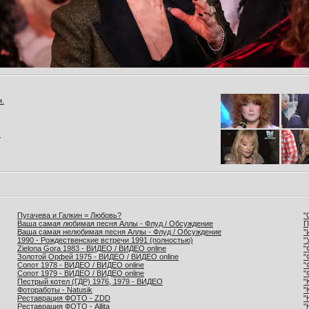
и.
.
Пугачева и Галкин = Любовь?
"
Ваша самая любимая песня Аллы - Флуд / Обсуждение
П
Ваша самая нелюбимая песня Аллы - Флуд / Обсуждение
"
1990 - Рождественские встречи 1991 (полностью)
"
Zielona Gora 1983 - ВИДЕО / ВИДЕО online
"
Золотой Орфей 1975 - ВИДЕО / ВИДЕО online
"
Сопот 1978 - ВИДЕО / ВИДЕО online
"
Сопот 1979 - ВИДЕО / ВИДЕО online
"
Пестрый котел (ГДР) 1976, 1979 - ВИДЕО
"
Фотоработы - Natusik
"
Реставрация ФОТО - ZDD
"
Реставрация ФОТО - Allita
"