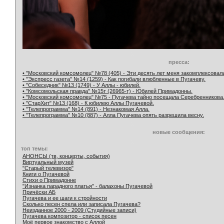
пресса:
• "Московский комсомолец" №78 (405) - Эти десять лет меня закомплексовал
• "Экспресс газета" №14 (1259) - Как погибали влюбленные в Пугачеву.
• "Собеседник" №13 (1749) - У Аллы - юбилей.
• "Комсомольская правда" №15т (26965-т) - Юбилей Примадонны.
• "Московский комсомолец" №75 - Пугачева тайно посещала Серебренникова
• "СтарХит" №13 (168) - К юбилею Аллы Пугачевой.
• "Телепрограмма" №14 (891) - Незнакомая Алла.
• "Телепрограмма" №10 (887) - Алла Пугачева опять разрешила весну.
новые сообщения:
топ темы:
АНОНСЫ (тв, концерты, события)
Виртуальный музей
"Старый телевизор"
Книги о Пугачевой
Стихи о Примадонне
"Изнанка парадного платья" - балахоны Пугачевой
Причёски АБ
Пугачева и ее шаги к стройности
Сколько песен спела или записала Пугачева?
Неизданное 2000 - 2009 (Студийные записи)
Пугачева композитор - список песен
Моё первое знакомство с Аллой