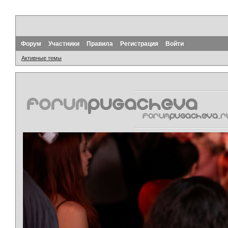
Форум
Участники
Правила
Регистрация
Войти
Активные темы