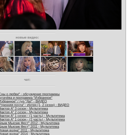
новые видео:
чат:
Сны о любви" - обсуждение программы
угачёва и программа "Избранное"
Избранное" / тур "Да!" - ВИДЕО
Утренняя почта" - Интер (1, 2 сезон) - ВИДЕО
Фактор А" 3 сезон - Мультитема
Фактор А" 2 сезон - Мультитема
Фактор А" 1 сезон - (1 часть) - Мультитема
Фактор А" 1 сезон - (2 часть) - Мультитема
Крым Мьюзик Фест" 2012 - Мультитема
Крым Мьюзик Фест" 2011 - Мультитема
Новая волна" 2011 - Мультитема
Новая волна" 2014 - Мультитема