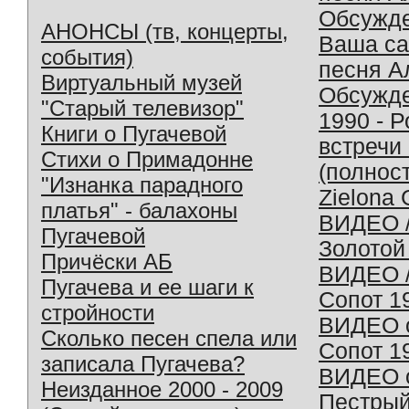
Обсужд
АНОНСЫ (тв, концерты,
Ваша с
события)
песня А
Виртуальный музей
Обсужд
"Старый телевизор"
1990 - 
Книги о Пугачевой
встречи
Стихи о Примадонне
(полнос
"Изнанка парадного
Zielona 
платья" - балахоны
ВИДЕО /
Пугачевой
Золотой
Причёски АБ
ВИДЕО /
Пугачева и ее шаги к
Сопот 1
стройности
ВИДЕО o
Сколько песен спела или
Сопот 1
записала Пугачева?
ВИДЕО o
Неизданное 2000 - 2009
Пестрый