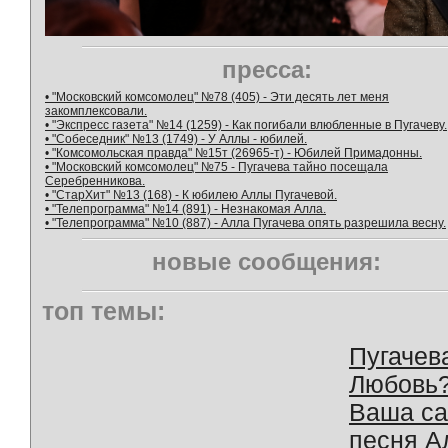
пресса:
• "Московский комсомолец" №78 (405) - Эти десять лет меня
закомплексовали.
• "Экспресс газета" №14 (1259) - Как погибали влюбленные в Пугачеву.
• "Собеседник" №13 (1749) - У Аллы - юбилей.
• "Комсомольская правда" №15т (26965-т) - Юбилей Примадонны.
• "Московский комсомолец" №75 - Пугачева тайно посещала
Серебренникова.
• "СтарХит" №13 (168) - К юбилею Аллы Пугачевой.
• "Телепрограмма" №14 (891) - Незнакомая Алла.
• "Телепрограмма" №10 (887) - Алла Пугачева опять разрешила весну.
новые сообщения:
топ темы:
Пугачев
Любовь
Ваша с
песня А