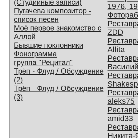
(Студийные записи)
1976, 1
Пугачева композитор -
Фотораб
список песен
Реставр
Моё первое знакомство с
ZDD
Аллой
Реставр
Бывшие поклонники
Allita
Фонограмма
Реставр
группа "Рецитал"
Василий
Трёп - Флуд / Обсуждение
Реставр
(2)
Shakesp
Трёп - Флуд / Обсуждение
Реставр
(3)
aleks75
Реставр
amid33
Реставр
Никита-