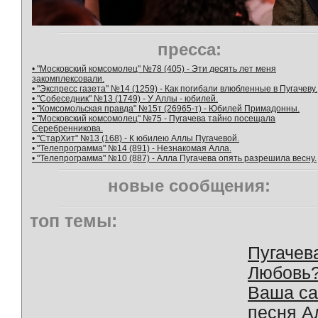
пресса:
• "Московский комсомолец" №78 (405) - Эти десять лет меня
закомплексовали.
• "Экспресс газета" №14 (1259) - Как погибали влюбленные в Пугачеву.
• "Собеседник" №13 (1749) - У Аллы - юбилей.
• "Комсомольская правда" №15т (26965-т) - Юбилей Примадонны.
• "Московский комсомолец" №75 - Пугачева тайно посещала
Серебренникова.
• "СтарХит" №13 (168) - К юбилею Аллы Пугачевой.
• "Телепрограмма" №14 (891) - Незнакомая Алла.
• "Телепрограмма" №10 (887) - Алла Пугачева опять разрешила весну.
новые сообщения:
топ темы:
Пугачев
Любовь
Ваша с
песня А