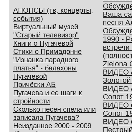
Обсужд
АНОНСЫ (тв, концерты,
Ваша с
события)
песня А
Виртуальный музей
Обсужд
"Старый телевизор"
1990 - 
Книги о Пугачевой
встречи
Стихи о Примадонне
(полнос
"Изнанка парадного
Zielona 
платья" - балахоны
ВИДЕО /
Пугачевой
Золотой
Причёски АБ
ВИДЕО /
Пугачева и ее шаги к
Сопот 1
стройности
ВИДЕО o
Сколько песен спела или
Сопот 1
записала Пугачева?
ВИДЕО o
Неизданное 2000 - 2009
Пестрый