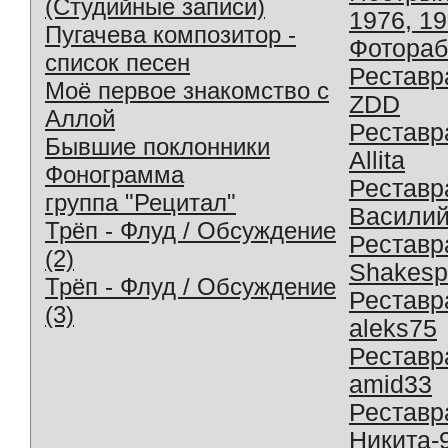
(Студийные записи)
1976, 1
Пугачева композитор -
Фотораб
список песен
Реставр
Моё первое знакомство с
ZDD
Аллой
Реставр
Бывшие поклонники
Allita
Фонограмма
Реставр
группа "Рецитал"
Василий
Трёп - Флуд / Обсуждение
Реставр
(2)
Shakesp
Трёп - Флуд / Обсуждение
Реставр
(3)
aleks75
Реставр
amid33
Реставр
Никита-