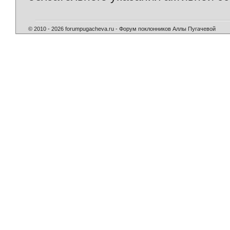
© 2010 - 2026 forumpugacheva.ru - Форум поклонников Аллы Пугачевой