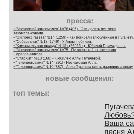
пресса:
• "Московский комсомолец" №78 (405) - Эти десять лет меня
закомплексовали.
• "Экспресс газета" №14 (1259) - Как погибали влюбленные в Пугачеву.
• "Собеседник" №13 (1749) - У Аллы - юбилей.
• "Комсомольская правда" №15т (26965-т) - Юбилей Примадонны.
• "Московский комсомолец" №75 - Пугачева тайно посещала
Серебренникова.
• "СтарХит" №13 (168) - К юбилею Аллы Пугачевой.
• "Телепрограмма" №14 (891) - Незнакомая Алла.
• "Телепрограмма" №10 (887) - Алла Пугачева опять разрешила весну.
новые сообщения:
топ темы:
Пугачев
Любовь
Ваша с
песня А