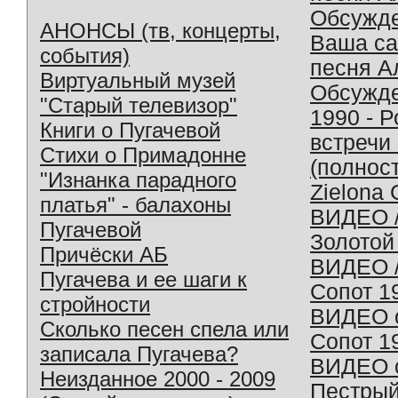
Обсужд
АНОНСЫ (тв, концерты,
Ваша с
события)
песня А
Виртуальный музей
Обсужд
"Старый телевизор"
1990 - 
Книги о Пугачевой
встречи
Стихи о Примадонне
(полнос
"Изнанка парадного
Zielona 
платья" - балахоны
ВИДЕО /
Пугачевой
Золотой
Причёски АБ
ВИДЕО /
Пугачева и ее шаги к
Сопот 1
стройности
ВИДЕО o
Сколько песен спела или
Сопот 1
записала Пугачева?
ВИДЕО o
Неизданное 2000 - 2009
Пестрый