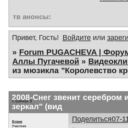
тв анонсы:
Привет, Гость!
Войдите
или
зарег
»
Forum PUGACHEVA | Форум
Аллы Пугачевой
»
Видеокл
из мюзикла "Королевство кр
2008-Снег звенит серебром 
Страница:
1
зеркал" (вид
Поделиться
07-1
Вовик
Участник