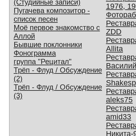
(Студийные записи)
1976, 1
Пугачева композитор -
Фотораб
список песен
Реставр
Моё первое знакомство с
ZDD
Аллой
Реставр
Бывшие поклонники
Allita
Фонограмма
Реставр
группа "Рецитал"
Василий
Трёп - Флуд / Обсуждение
Реставр
(2)
Shakesp
Трёп - Флуд / Обсуждение
Реставр
(3)
aleks75
Реставр
amid33
Реставр
Никита-